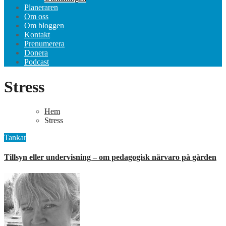
Planeraren
Om oss
Om bloggen
Kontakt
Prenumerera
Donera
Podcast
Stress
Hem
Stress
Tankar
Tillsyn eller undervisning – om pedagogisk närvaro på gården