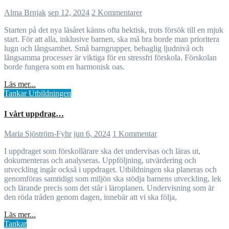
Alma Brnjak
sep 12, 2024
2 Kommentarer
Starten på det nya läsåret känns ofta hektisk, trots försök till en mjuk
start. För att alla, inklusive barnen, ska må bra borde man prioritera
lugn och långsamhet. Små barngrupper, behaglig ljudnivå och
långsamma processer är viktiga för en stressfri förskola. Förskolan
borde fungera som en harmonisk oas.
Läs mer...
Tankar
Utbildningen
I vårt uppdrag…
Maria Sjöström-Fyhr
jun 6, 2024
1 Kommentar
I uppdraget som förskollärare ska det undervisas och läras ut,
dokumenteras och analyseras. Uppföljning, utvärdering och
utveckling ingår också i uppdraget. Utbildningen ska planeras och
genomföras samtidigt som miljön ska stödja barnens utveckling, lek
och lärande precis som det står i läroplanen. Undervisning som är
den röda tråden genom dagen, innebär att vi ska följa,
Läs mer...
Tankar