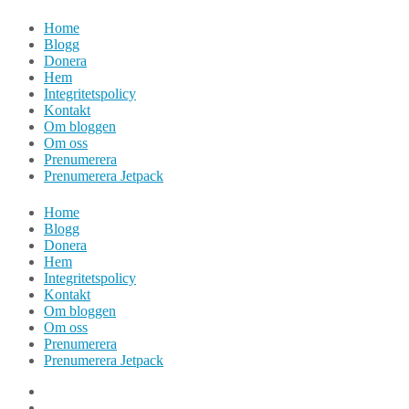
Hoppa
Home
till
Blogg
innehåll
Donera
Hem
Integritetspolicy
Kontakt
Om bloggen
Om oss
Prenumerera
Prenumerera Jetpack
Home
Blogg
Donera
Hem
Integritetspolicy
Kontakt
Om bloggen
Om oss
Prenumerera
Prenumerera Jetpack