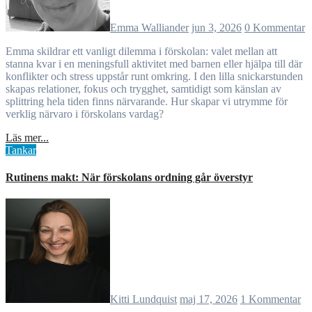
Emma Walliander
jun 3, 2026
0 Kommentar
Emma skildrar ett vanligt dilemma i förskolan: valet mellan att
stanna kvar i en meningsfull aktivitet med barnen eller hjälpa till där
konflikter och stress uppstår runt omkring. I den lilla snickarstunden
skapas relationer, fokus och trygghet, samtidigt som känslan av
splittring hela tiden finns närvarande. Hur skapar vi utrymme för
verklig närvaro i förskolans vardag?
Läs mer...
Tankar
Rutinens makt: När förskolans ordning går överstyr
Kitti Lundquist
maj 17, 2026
1 Kommentar