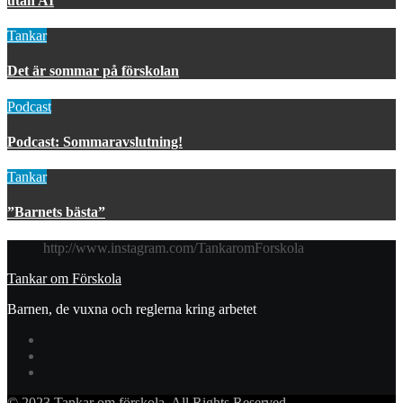
utan AI
Tankar
Det är sommar på förskolan
Podcast
Podcast: Sommaravslutning!
Tankar
”Barnets bästa”
http://www.instagram.com/TankaromForskola
Tankar om Förskola
Barnen, de vuxna och reglerna kring arbetet
© 2023 Tankar om förskola. All Rights Reserved.