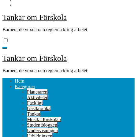
Tankar om Förskola
Barnen, de vuxna och reglerna kring arbetet
Tankar om Förskola
Barnen, de vuxna och reglerna kring arbetet
Hem
Kategorier
Planeraren
Aktiviteter
Fackligt
Gästkrönika
Tankar
Musik i förskolan
Studentbloggen
Undervisningen
Utbildningen