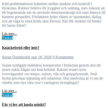
Kitti problematiserar balansen mellan struktur och kontroll i
förskolan. Rutiner behövs för trygghet och ordning, men riskerar att
bli begränsande när de används slentrianmässigt och utan hänsyn till
barnens perspektiv. Författaren lyfter vikten av spontanitet, dialog
och att våga ta emot kritik utan försvar. När blir struktur ett hinder
för barns frihet?
Läs mer...
Tankar
Knäckebröd eller inte?
Suzan Özunluoglu
mar 18, 2026
0 Kommentar
Suzan synliggör måltidens komplexitet i förskolan genom den till
synes enkla frågan om knäckebröd. Bakom svaret ryms
överväganden om tempo, rutiner, vila och gruppdynamik. Små
beslut påverkar stämning och relationer. Hur medvetna är vi om de
värden som styr våra svar i vardagens övergångar?
Läs mer...
Tankar
Får vi lov att landa mjukt?