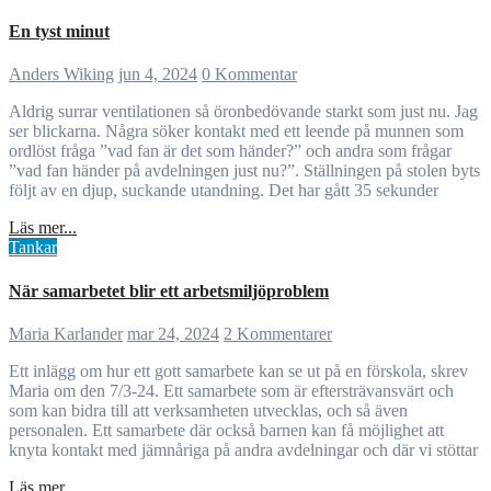
En tyst minut
Anders Wiking
jun 4, 2024
0 Kommentar
Aldrig surrar ventilationen så öronbedövande starkt som just nu. Jag
ser blickarna. Några söker kontakt med ett leende på munnen som
ordlöst fråga ”vad fan är det som händer?” och andra som frågar
”vad fan händer på avdelningen just nu?”. Ställningen på stolen byts
följt av en djup, suckande utandning. Det har gått 35 sekunder
Läs mer...
Tankar
När samarbetet blir ett arbetsmiljöproblem
Maria Karlander
mar 24, 2024
2 Kommentarer
Ett inlägg om hur ett gott samarbete kan se ut på en förskola, skrev
Maria om den 7/3-24. Ett samarbete som är eftersträvansvärt och
som kan bidra till att verksamheten utvecklas, och så även
personalen. Ett samarbete där också barnen kan få möjlighet att
knyta kontakt med jämnåriga på andra avdelningar och där vi stöttar
Läs mer...