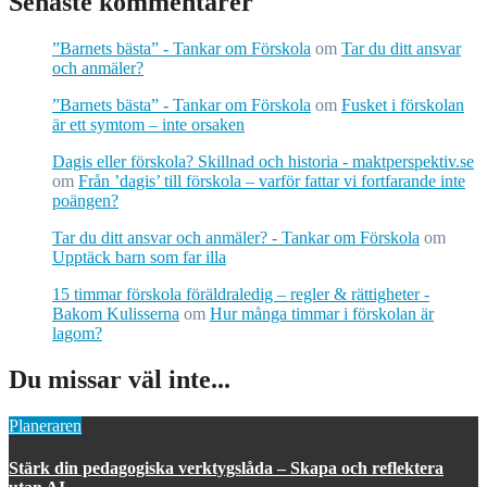
Senaste kommentarer
”Barnets bästa” - Tankar om Förskola
om
Tar du ditt ansvar
och anmäler?
”Barnets bästa” - Tankar om Förskola
om
Fusket i förskolan
är ett symtom – inte orsaken
Dagis eller förskola? Skillnad och historia - maktperspektiv.se
om
Från ’dagis’ till förskola – varför fattar vi fortfarande inte
poängen?
Tar du ditt ansvar och anmäler? - Tankar om Förskola
om
Upptäck barn som far illa
15 timmar förskola föräldraledig – regler & rättigheter -
Bakom Kulisserna
om
Hur många timmar i förskolan är
lagom?
Du missar väl inte...
Planeraren
Stärk din pedagogiska verktygslåda – Skapa och reflektera