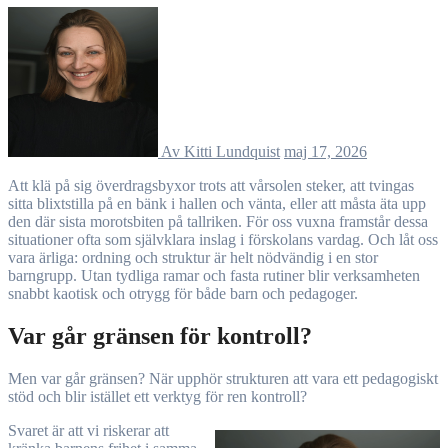
Av Kitti Lundquist
maj 17, 2026
Att klä på sig överdragsbyxor trots att vårsolen steker, att tvingas
sitta blixtstilla på en bänk i hallen och vänta, eller att måsta äta upp
den där sista morotsbiten på tallriken. För oss vuxna framstår dessa
situationer ofta som självklara inslag i förskolans vardag. Och låt oss
vara ärliga: ordning och struktur är helt nödvändig i en stor
barngrupp. Utan tydliga ramar och fasta rutiner blir verksamheten
snabbt kaotisk och otrygg för både barn och pedagoger.
Var går gränsen för kontroll?
Men var går gränsen? När upphör strukturen att vara ett pedagogiskt
stöd och blir istället ett verktyg för ren kontroll?
Svaret är att vi riskerar att