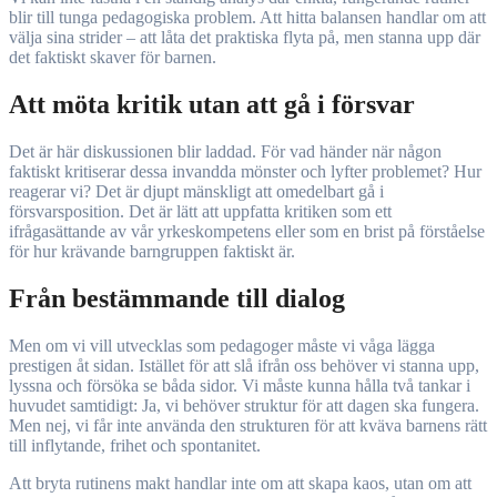
blir till tunga pedagogiska problem. Att hitta balansen handlar om att
välja sina strider – att låta det praktiska flyta på, men stanna upp där
det faktiskt skaver för barnen.
Att möta kritik utan att gå i försvar
Det är här diskussionen blir laddad. För vad händer när någon
faktiskt kritiserar dessa invandda mönster och lyfter problemet? Hur
reagerar vi? Det är djupt mänskligt att omedelbart gå i
försvarsposition. Det är lätt att uppfatta kritiken som ett
ifrågasättande av vår yrkeskompetens eller som en brist på förståelse
för hur krävande barngruppen faktiskt är.
Från bestämmande till dialog
Men om vi vill utvecklas som pedagoger måste vi våga lägga
prestigen åt sidan. Istället för att slå ifrån oss behöver vi stanna upp,
lyssna och försöka se båda sidor. Vi måste kunna hålla två tankar i
huvudet samtidigt: Ja, vi behöver struktur för att dagen ska fungera.
Men nej, vi får inte använda den strukturen för att kväva barnens rätt
till inflytande, frihet och spontanitet.
Att bryta rutinens makt handlar inte om att skapa kaos, utan om att