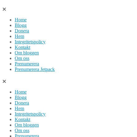
Hoppa
till
Home
innehåll
Blogg
Donera
Hem
Integritetspolicy
Kontakt
Om bloggen
Om oss
Prenumerera
Prenumerera Jetpack
Home
Blogg
Donera
Hem
Integritetspolicy
Kontakt
Om bloggen
Om oss
Prenumerera