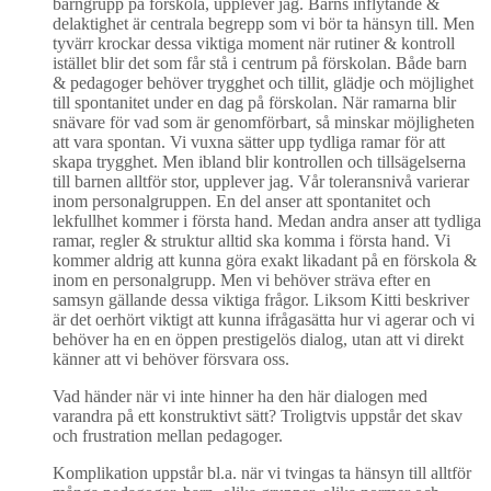
barngrupp på förskola, upplever jag. Barns inflytande &
delaktighet är centrala begrepp som vi bör ta hänsyn till. Men
tyvärr krockar dessa viktiga moment när rutiner & kontroll
istället blir det som får stå i centrum på förskolan. Både barn
& pedagoger behöver trygghet och tillit, glädje och möjlighet
till spontanitet under en dag på förskolan. När ramarna blir
snävare för vad som är genomförbart, så minskar möjligheten
att vara spontan. Vi vuxna sätter upp tydliga ramar för att
skapa trygghet. Men ibland blir kontrollen och tillsägelserna
till barnen alltför stor, upplever jag. Vår toleransnivå varierar
inom personalgruppen. En del anser att spontanitet och
lekfullhet kommer i första hand. Medan andra anser att tydliga
ramar, regler & struktur alltid ska komma i första hand. Vi
kommer aldrig att kunna göra exakt likadant på en förskola &
inom en personalgrupp. Men vi behöver sträva efter en
samsyn gällande dessa viktiga frågor. Liksom Kitti beskriver
är det oerhört viktigt att kunna ifrågasätta hur vi agerar och vi
behöver ha en en öppen prestigelös dialog, utan att vi direkt
känner att vi behöver försvara oss.
Vad händer när vi inte hinner ha den här dialogen med
varandra på ett konstruktivt sätt? Troligtvis uppstår det skav
och frustration mellan pedagoger.
Komplikation uppstår bl.a. när vi tvingas ta hänsyn till alltför