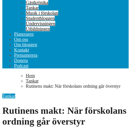
Gästkrönika
Tankar
Musik i förskolan
Studentbloggen
Undervisningen
Utbildningen
Planeraren
Om oss
Om bloggen
Kontakt
Prenumerera
Donera
Podcast
Hem
Tankar
Rutinens makt: När förskolans ordning går överstyr
Tankar
Rutinens makt: När förskolans
ordning går överstyr