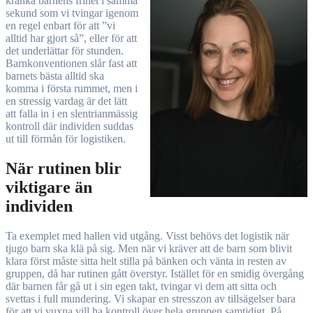
kränka barnens frihet i samma
sekund som vi tvingar igenom
en regel enbart för att ”vi
alltid har gjort så”, eller för att
det underlättar för stunden.
Barnkonventionen slår fast att
barnets bästa alltid ska
komma i första rummet, men i
en stressig vardag är det lätt
att falla in i en slentrianmässig
kontroll där individen suddas
ut till förmån för logistiken.
När rutinen blir
viktigare än
individen
Ta exemplet med hallen vid utgång. Visst behövs det logistik när
tjugo barn ska klä på sig. Men när vi kräver att de barn som blivit
klara först måste sitta helt stilla på bänken och vänta in resten av
gruppen, då har rutinen gått överstyr. Istället för en smidig övergång
där barnen får gå ut i sin egen takt, tvingar vi dem att sitta och
svettas i full mundering. Vi skapar en stresszon av tillsägelser bara
för att vi vuxna vill ha kontroll över hela gruppen samtidigt. På