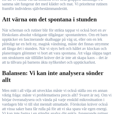
samma sätt fungerar det med kläder och mat. Vi prioriterar rutinen
framför individens självbestämmanderätt.
Att värna om det spontana i stunden
När scheman och rutiner blir för strikta tappar vi också bort en av
förskolans absolut viktigaste tillgångar: spontaniteten. Om ett barn
upptäcker en fascinerande skalbagge på väg ut, eller om en lek
plötsligt tar en helt ny, magisk vändning, måste det finnas utrymme
att fånga det i stunden. När vi styrs helt och hållet av klockan och
planeringen glömmer vi bort att vara spontana. Att våga släppa taget
om strukturen när tillfället kräver det är inte att skapa kaos – det är
att ta tillvara på barnens äkta nyfikenhet och upptäckarlust.
Balansen: Vi kan inte analysera sönder
allt
Men mitt i all vilja att utvecklas måste vi också ställa oss en annan
viktig fråga: måste vi problematisera precis allt? Svaret är nej. Om vi
börjar överanalysera och vända på varje enskild mikrosituation i
vardagen blir vi till slut mentalt utmattade. Förskolan kräver också
att vissa saker bara får rulla på för att vi ska spara vår egen energi.
Vi kan inte fastna i en ständig analys där enkla, fungerande rutiner