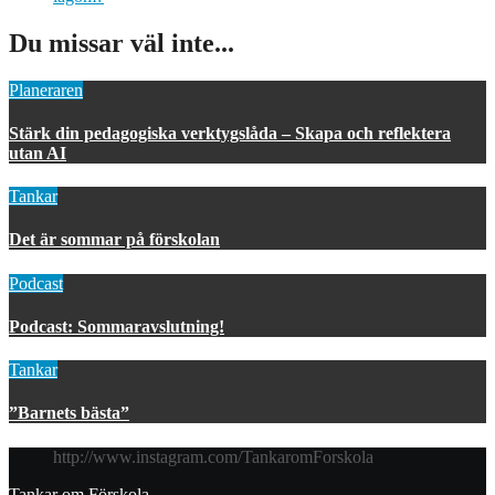
Du missar väl inte...
Planeraren
Stärk din pedagogiska verktygslåda – Skapa och reflektera
utan AI
Tankar
Det är sommar på förskolan
Podcast
Podcast: Sommaravslutning!
Tankar
”Barnets bästa”
http://www.instagram.com/TankaromForskola
Tankar om Förskola