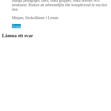
många pedagoger, barn, olika grupper, olika normer och
strukturer. Risken att arbetsmiljön blir komplicerad är mycket
stor.
Mirjam, förskollärare i Lerum
Svara
Lämna ett svar