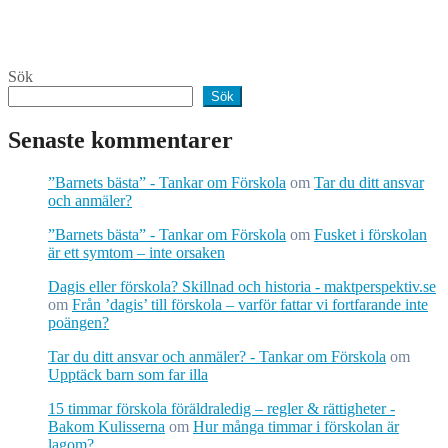
Sök
Sök
Senaste kommentarer
”Barnets bästa” - Tankar om Förskola
om
Tar du ditt ansvar
och anmäler?
”Barnets bästa” - Tankar om Förskola
om
Fusket i förskolan
är ett symtom – inte orsaken
Dagis eller förskola? Skillnad och historia - maktperspektiv.se
om
Från ’dagis’ till förskola – varför fattar vi fortfarande inte
poängen?
Tar du ditt ansvar och anmäler? - Tankar om Förskola
om
Upptäck barn som far illa
15 timmar förskola föräldraledig – regler & rättigheter -
Bakom Kulisserna
om
Hur många timmar i förskolan är
lagom?