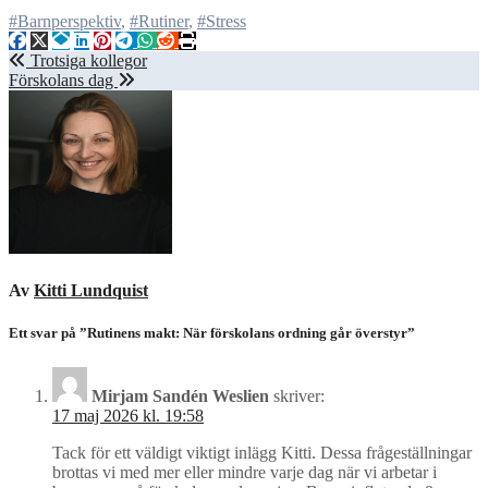
#Barnperspektiv
,
#Rutiner
,
#Stress
Inläggsnavigering
Trotsiga kollegor
Förskolans dag
Av
Kitti Lundquist
Ett svar på ”Rutinens makt: När förskolans ordning går överstyr”
Mirjam Sandén Weslien
skriver:
17 maj 2026 kl. 19:58
Tack för ett väldigt viktigt inlägg Kitti. Dessa frågeställningar
brottas vi med mer eller mindre varje dag när vi arbetar i