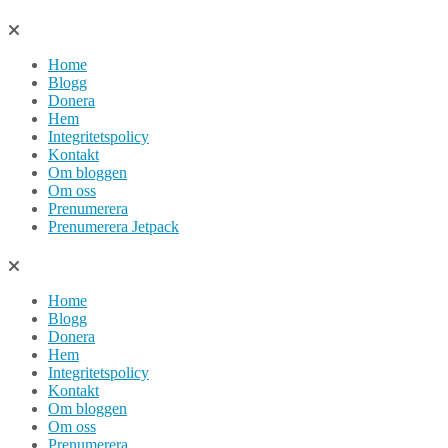
Hoppa
till
Home
innehåll
Blogg
Donera
Hem
Integritetspolicy
Kontakt
Om bloggen
Om oss
Prenumerera
Prenumerera Jetpack
Home
Blogg
Donera
Hem
Integritetspolicy
Kontakt
Om bloggen
Om oss
Prenumerera