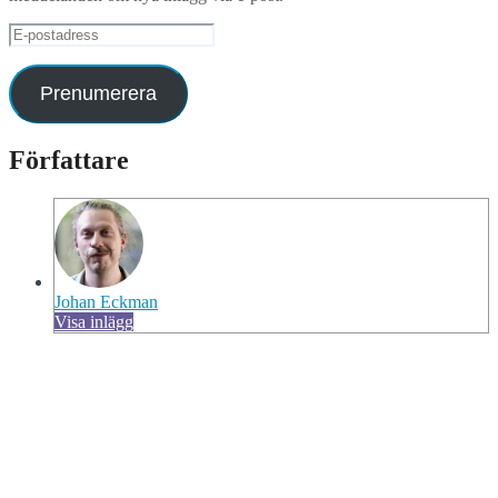
E-
postadress
Prenumerera
Författare
Johan Eckman
Visa inlägg