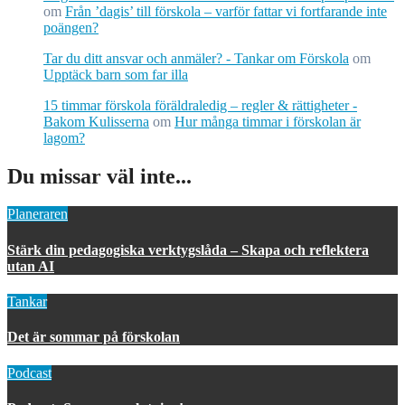
om
Från ’dagis’ till förskola – varför fattar vi fortfarande inte
poängen?
Tar du ditt ansvar och anmäler? - Tankar om Förskola
om
Upptäck barn som far illa
15 timmar förskola föräldraledig – regler & rättigheter -
Bakom Kulisserna
om
Hur många timmar i förskolan är
lagom?
Du missar väl inte...
Planeraren
Stärk din pedagogiska verktygslåda – Skapa och reflektera
utan AI
Tankar
Det är sommar på förskolan
Podcast