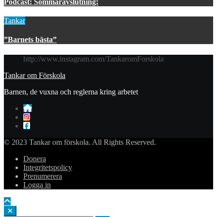
Podcast: Sommaravslutning!
Tankar
”Barnets bästa”
http://www.instagram.com/TankaromForskola
Tankar om Förskola
Barnen, de vuxna och reglerna kring arbetet
© 2023 Tankar om förskola. All Rights Reserved.
Donera
Integritetspolicy
Prenumerera
Logga in