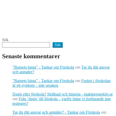
Sök
Sök
Senaste kommentarer
”Barnets bästa” - Tankar om Förskola
om
Tar du ditt ansvar
och anmäler?
”Barnets bästa” - Tankar om Förskola
om
Fusket i förskolan
är ett symtom – inte orsaken
Dagis eller förskola? Skillnad och historia - maktperspektiv.se
om
Från ’dagis’ till förskola – varför fattar vi fortfarande inte
poängen?
Tar du ditt ansvar och anmäler? - Tankar om Förskola
om