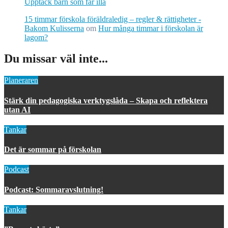
Upptäck barn som far illa
15 timmar förskola föräldraledig – regler & rättigheter -
Bakom Kulisserna
om
Hur många timmar i förskolan är
lagom?
Du missar väl inte...
Planeraren
Stärk din pedagogiska verktygslåda – Skapa och reflektera
utan AI
Tankar
Det är sommar på förskolan
Podcast
Podcast: Sommaravslutning!
Tankar