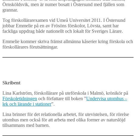
Örnsköldsvik, men är numer bosatt i Östersund med fjällen som
grannar.
Tog förskollärarexamen vid Umeå Universitet 2011. I Östersund
jobbar Emmelie på en av Frösöns förskolor, Lövsta, samt har
fackliga uppdrag både nationellt och lokalt för Sveriges Lärare.
Emmelie kommer skriva främst allmänna kåserier kring förskola och
förskollärares förutsättningar.
Skribent
Lina Karlström, förskollärare på uteförskola i Malmö, krönikör på
Förskoletidningen
och författare till boken ”
Undervisa utomhus –
lek och lärande i stationer
”.
Lina brinner för det relationella arbetet, för utevistelsen, för rörelse
utomhus men också för att arbeta med olika former av naturslöjd
tillsammans med barnen.