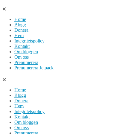
Hoppa
till
Home
innehåll
Blogg
Donera
Hem
Integritetspolicy
Kontakt
Om bloggen
Om oss
Prenumerera
Prenumerera Jetpack
Home
Blogg
Donera
Hem
Integritetspolicy
Kontakt
Om bloggen
Om oss
Prenumerera