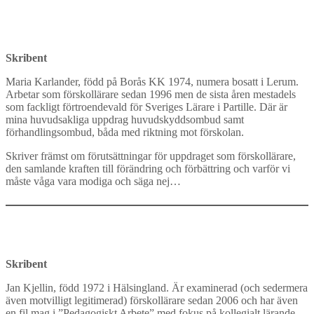
Skribent
Maria Karlander, född på Borås KK 1974, numera bosatt i Lerum.
Arbetar som förskollärare sedan 1996 men de sista åren mestadels
som fackligt förtroendevald för Sveriges Lärare i Partille. Där är
mina huvudsakliga uppdrag huvudskyddsombud samt
förhandlingsombud, båda med riktning mot förskolan.
Skriver främst om förutsättningar för uppdraget som förskollärare,
den samlande kraften till förändring och förbättring och varför vi
måste våga vara modiga och säga nej…
Skribent
Jan Kjellin, född 1972 i Hälsingland. Är examinerad (och sedermera
även motvilligt legitimerad) förskollärare sedan 2006 och har även
en fil mag i ”Pedagogiskt Arbete” med fokus på kollegialt lärande