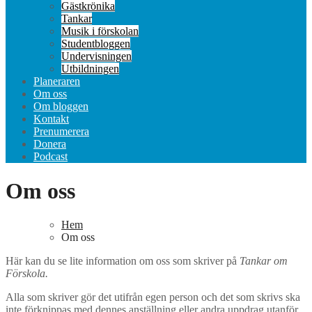
Gästkrönika
Tankar
Musik i förskolan
Studentbloggen
Undervisningen
Utbildningen
Planeraren
Om oss
Om bloggen
Kontakt
Prenumerera
Donera
Podcast
Om oss
Hem
Om oss
Här kan du se lite information om oss som skriver på
Tankar om
Förskola.
Alla som skriver gör det utifrån egen person och det som skrivs ska
inte förknippas med dennes anställning eller andra uppdrag utanför