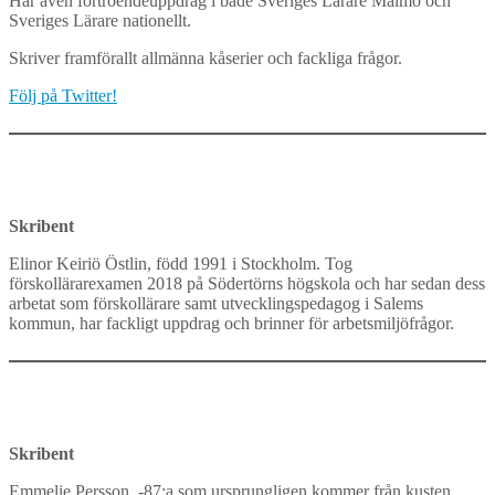
Har även förtroendeuppdrag i både Sveriges Lärare Malmö och
Sveriges Lärare nationellt.
Skriver framförallt allmänna kåserier och fackliga frågor.
Följ på Twitter!
Skribent
Elinor Keiriö Östlin, född 1991 i Stockholm. Tog
förskollärarexamen 2018 på Södertörns högskola och har sedan dess
arbetat som förskollärare samt utvecklingspedagog i Salems
kommun, har fackligt uppdrag och brinner för arbetsmiljöfrågor.
Skribent
Emmelie Persson, -87:a som ursprungligen kommer från kusten,