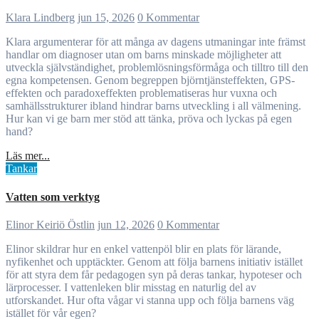
Klara Lindberg
jun 15, 2026
0 Kommentar
Klara argumenterar för att många av dagens utmaningar inte främst
handlar om diagnoser utan om barns minskade möjligheter att
utveckla självständighet, problemlösningsförmåga och tilltro till den
egna kompetensen. Genom begreppen björntjänsteffekten, GPS-
effekten och paradoxeffekten problematiseras hur vuxna och
samhällsstrukturer ibland hindrar barns utveckling i all välmening.
Hur kan vi ge barn mer stöd att tänka, pröva och lyckas på egen
hand?
Läs mer...
Tankar
Vatten som verktyg
Elinor Keiriö Östlin
jun 12, 2026
0 Kommentar
Elinor skildrar hur en enkel vattenpöl blir en plats för lärande,
nyfikenhet och upptäckter. Genom att följa barnens initiativ istället
för att styra dem får pedagogen syn på deras tankar, hypoteser och
lärprocesser. I vattenleken blir misstag en naturlig del av
utforskandet. Hur ofta vågar vi stanna upp och följa barnens väg
istället för vår egen?