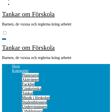
Tankar om Förskola
Barnen, de vuxna och reglerna kring arbetet
Tankar om Förskola
Barnen, de vuxna och reglerna kring arbetet
Hem
Kategorier
Planeraren
Aktiviteter
Fackligt
Gästkrönika
Tankar
Musik i förskolan
Studentbloggen
Undervisningen
Utbildningen