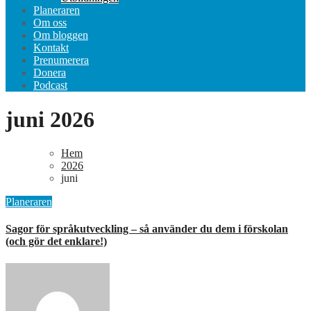
Planeraren
Om oss
Om bloggen
Kontakt
Prenumerera
Donera
Podcast
juni 2026
Hem
2026
juni
Planeraren
Sagor för språkutveckling – så använder du dem i förskolan
(och gör det enklare!)