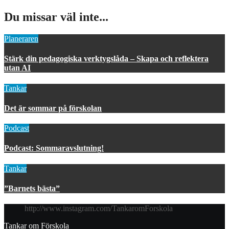
Du missar väl inte...
Planeraren
Stärk din pedagogiska verktygslåda – Skapa och reflektera
utan AI
Tankar
Det är sommar på förskolan
Podcast
Podcast: Sommaravslutning!
Tankar
”Barnets bästa”
http://www.instagram.com/TankaromForskola
Tankar om Förskola