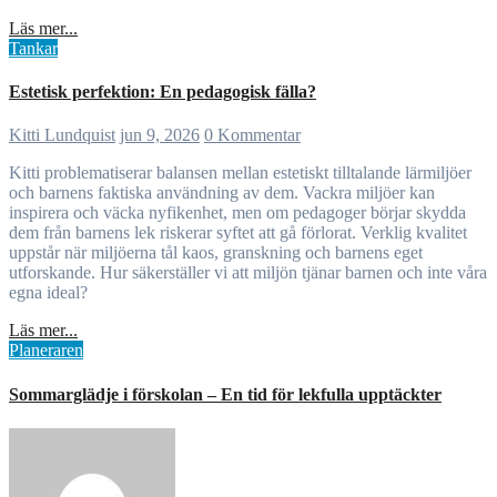
Läs mer...
Tankar
Estetisk perfektion: En pedagogisk fälla?
Kitti Lundquist
jun 9, 2026
0 Kommentar
Kitti problematiserar balansen mellan estetiskt tilltalande lärmiljöer
och barnens faktiska användning av dem. Vackra miljöer kan
inspirera och väcka nyfikenhet, men om pedagoger börjar skydda
dem från barnens lek riskerar syftet att gå förlorat. Verklig kvalitet
uppstår när miljöerna tål kaos, granskning och barnens eget
utforskande. Hur säkerställer vi att miljön tjänar barnen och inte våra
egna ideal?
Läs mer...
Planeraren
Sommarglädje i förskolan – En tid för lekfulla upptäckter