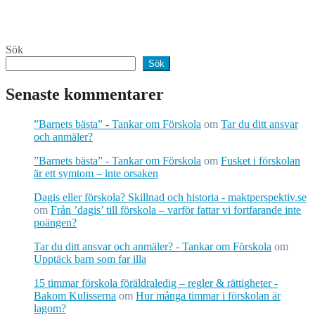
Sök
Sök
Senaste kommentarer
”Barnets bästa” - Tankar om Förskola
om
Tar du ditt ansvar
och anmäler?
”Barnets bästa” - Tankar om Förskola
om
Fusket i förskolan
är ett symtom – inte orsaken
Dagis eller förskola? Skillnad och historia - maktperspektiv.se
om
Från ’dagis’ till förskola – varför fattar vi fortfarande inte
poängen?
Tar du ditt ansvar och anmäler? - Tankar om Förskola
om
Upptäck barn som far illa
15 timmar förskola föräldraledig – regler & rättigheter -
Bakom Kulisserna
om
Hur många timmar i förskolan är
lagom?