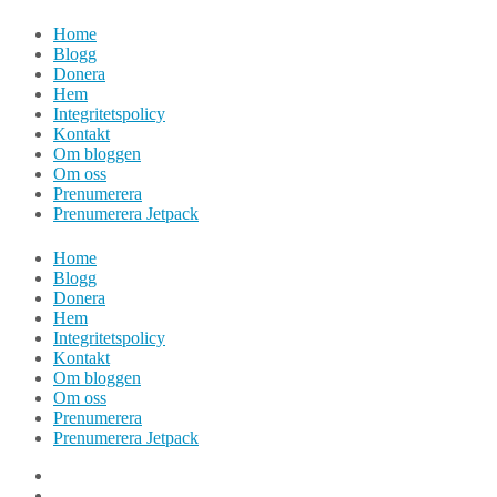
Hoppa
Home
till
Blogg
innehåll
Donera
Hem
Integritetspolicy
Kontakt
Om bloggen
Om oss
Prenumerera
Prenumerera Jetpack
Home
Blogg
Donera
Hem
Integritetspolicy
Kontakt
Om bloggen
Om oss
Prenumerera
Prenumerera Jetpack