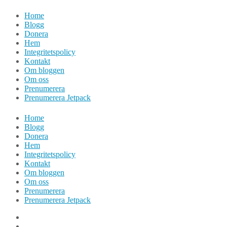
Hoppa
Home
till
Blogg
innehåll
Donera
Hem
Integritetspolicy
Kontakt
Om bloggen
Om oss
Prenumerera
Prenumerera Jetpack
Home
Blogg
Donera
Hem
Integritetspolicy
Kontakt
Om bloggen
Om oss
Prenumerera
Prenumerera Jetpack