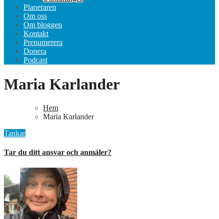
Planeraren
Om oss
Om bloggen
Kontakt
Prenumerera
Donera
Podcast
Maria Karlander
Hem
Maria Karlander
Tankar
Tar du ditt ansvar och anmäler?