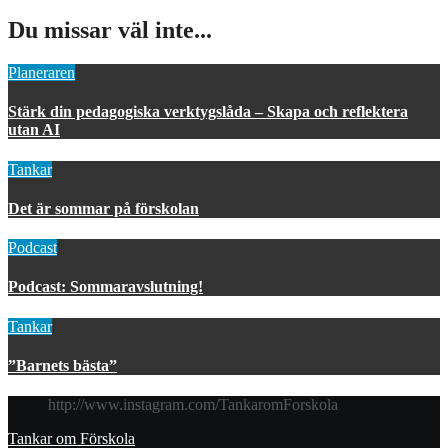
Du missar väl inte...
Planeraren
Stärk din pedagogiska verktygslåda – Skapa och reflektera
utan AI
Tankar
Det är sommar på förskolan
Podcast
Podcast: Sommaravslutning!
Tankar
”Barnets bästa”
http://www.instagram.com/TankaromForskola
Tankar om Förskola