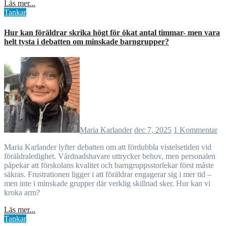
Läs mer...
Tankar
Hur kan föräldrar skrika högt för ökat antal timmar- men vara
helt tysta i debatten om minskade barngrupper?
Maria Karlander
dec 7, 2025
1 Kommentar
Maria Karlander lyfter debatten om att fördubbla vistelsetiden vid
föräldraledighet. Vårdnadshavare uttrycker behov, men personalen
påpekar att förskolans kvalitet och barngruppsstorlekar först måste
säkras. Frustrationen ligger i att föräldrar engagerar sig i mer tid –
men inte i minskade grupper där verklig skillnad sker. Hur kan vi
kroka arm?
Läs mer...
Tankar