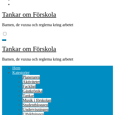
Tankar om Förskola
Barnen, de vuxna och reglerna kring arbetet
Tankar om Förskola
Barnen, de vuxna och reglerna kring arbetet
Hem
Kategorier
Planeraren
Aktiviteter
Fackligt
Gästkrönika
Tankar
Musik i förskolan
Studentbloggen
Undervisningen
Utbildningen