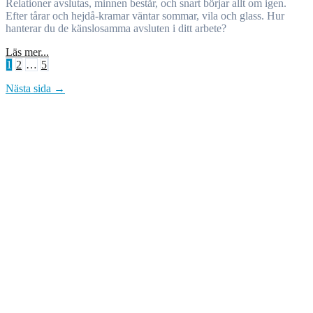
Relationer avslutas, minnen består, och snart börjar allt om igen.
Efter tårar och hejdå-kramar väntar sommar, vila och glass. Hur
hanterar du de känslosamma avsluten i ditt arbete?
Läs mer...
Sidnumrering
1
2
…
5
för
Nästa sida →
inlägg