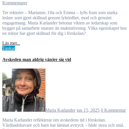
Kommentarer
Tre rektorer – Marianne, Ola och Emma – lyfts fram som starka
ledare som gjort skillnad genom lyhördhet, mod och genuint
engagemang. Maria Karlander betonar vikten av ledarskap som
bygger på samarbete snarare än maktutövning. Vilka egenskaper hos
en rektor har gjort skillnad för dig i förskolan?
Läs mer...
Tankar
Avskeden man aldrig vänjer sig vid
Maria Karlander
jun 15, 2025
0 Kommentar
Maria Karlander reflekterar om avskedens tid i förskolan.
Vårdnadshavare och barn har lämnat avtryck – både stora och små.