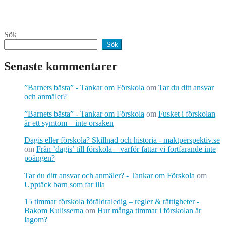
Sök
Sök
Senaste kommentarer
”Barnets bästa” - Tankar om Förskola
om
Tar du ditt ansvar
och anmäler?
”Barnets bästa” - Tankar om Förskola
om
Fusket i förskolan
är ett symtom – inte orsaken
Dagis eller förskola? Skillnad och historia - maktperspektiv.se
om
Från ’dagis’ till förskola – varför fattar vi fortfarande inte
poängen?
Tar du ditt ansvar och anmäler? - Tankar om Förskola
om
Upptäck barn som far illa
15 timmar förskola föräldraledig – regler & rättigheter -
Bakom Kulisserna
om
Hur många timmar i förskolan är
lagom?