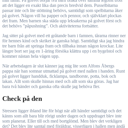
min famn. På golvet börjar två barn bråka över samma legobit trots
att det ligger en exakt lika dan precis bredvid dem. Pusselbitarna
passar inte och lite stöttning behövs, samtidigt som spelbitarna åker
på golvet. Någon vill ha papper och pennor, och självklart plockas
det fram. Men barnen ska städa upp leksakerna på golvet först och
det behövs ”påpushning”. Och aktiviteterna fortsätter.
Jag sitter på golvet med ett gråtande barn i famnen, tårarna rinner ner
för hennes kind och skriket är ganska högt. Samtidigt ska jag hindra
tre barn från att springa fram och tillbaka innan någon krockar. Lite
längre bort ser jag en 1-åring försöka klättra upp i en bygelstol och
kommer nästan hela vägen upp.
När arbetsdagen är slut känner jag mig lite som Alfons Åbergs
pappa när han somnar utmattad på golvet med nallen i handen. Runt
på golvet ligger handduk, ficklampa, tandborste, potta, bok och
lakan. Allt som skulle hinnas med och allt som ska göras. Jag har
bara två händer och ganska ofta skulle jag behöva fler.
Check på den
Stressen ligger ibland lite för högt när allt händer samtidigt och det
känns som allt bara blir rörigt under dagen och uppdraget blev inte
som planerat. Eller till och med bortglömd. Men blev det verkligen
det? Det blev lite samtal med föräldrar, visserligen i hallen men ändå