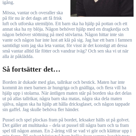
igång.
Mössa, vantar och overaller ska
på för nu är det dags att få frisk
luft och utforska utemiljön. Ett barn ska ha hjälp på pottan och ett
annat ska ha ny blöja. Någon behöver hjälp med en dragkedja och
någon behöver stöttning på med stövlarna. Någon hittar inte sin
vante och någon har inte lust att klä på sig. Jag har ett barn i famnen
samtidigt som jag ska leta vantar, för visst är det konstigt att dessa
små vantar alltid får fötter och vandrar iväg? Och sen ska vi ut när
alla är påklädda.
Så fortsätter det…
Borden är dukade med glas, tallrikar och bestick. Maten har inte
kommit än men barnen är hungriga och gnälliga, och flera vill ha
hjälp upp i stolarna. När äntligen maten står på borden ska det delas
ut på allas tallrikar, några barn ska matas, några ska dela maten
själva, någon ska ha hjälp att hålla dricksglaset, och någon tappade
sin gaffel. Jag skulle behöva fler händer.
Pussel och spel plockas fram på bordet, leksaker hälls ut på golvet.
Det gäller att multitaska – dela ut pussel till några barn och ta fram
spel till någon annan. En 2-åring vill se vad vi gör och klättrar upp i