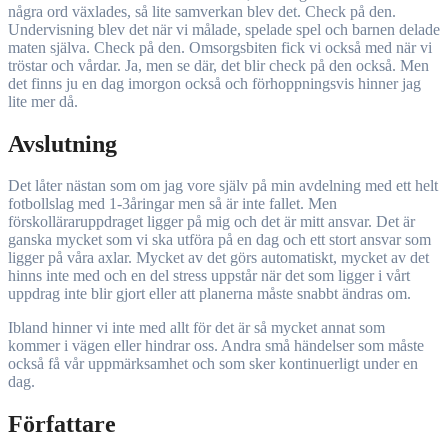
några ord växlades, så lite samverkan blev det. Check på den.
Undervisning blev det när vi målade, spelade spel och barnen delade
maten själva. Check på den. Omsorgsbiten fick vi också med när vi
tröstar och vårdar. Ja, men se där, det blir check på den också. Men
det finns ju en dag imorgon också och förhoppningsvis hinner jag
lite mer då.
Avslutning
Det låter nästan som om jag vore själv på min avdelning med ett helt
fotbollslag med 1-3åringar men så är inte fallet. Men
förskolläraruppdraget ligger på mig och det är mitt ansvar. Det är
ganska mycket som vi ska utföra på en dag och ett stort ansvar som
ligger på våra axlar. Mycket av det görs automatiskt, mycket av det
hinns inte med och en del stress uppstår när det som ligger i vårt
uppdrag inte blir gjort eller att planerna måste snabbt ändras om.
Ibland hinner vi inte med allt för det är så mycket annat som
kommer i vägen eller hindrar oss. Andra små händelser som måste
också få vår uppmärksamhet och som sker kontinuerligt under en
dag.
Författare