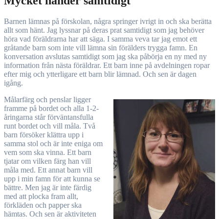
Mycket händer samtidigt
Barnen lämnas på förskolan, några springer ivrigt in och ska berätta
allt som hänt. Jag lyssnar på deras prat samtidigt som jag behöver
höra vad föräldrarna har att säga. I samma veva tar jag emot ett
gråtande barn som inte vill lämna sin förälders trygga famn. En
konversation avslutas samtidigt som jag ska påbörja en ny med ny
information från nästa föräldrar. Ett barn inne på avdelningen ropar
efter mig och ytterligare ett barn blir lämnad. Och sen är dagen
igång.
Målarfärg och penslar ligger
framme på bordet och alla 1-2-
åringarna står förväntansfulla
runt bordet och vill måla. Två
barn försöker klättra upp i
samma stol och är inte eniga om
vem som ska vinna. Ett barn
tjatar om vilken färg han vill
måla med. Ett annat barn vill
upp i min famn för att kunna se
bättre. Men jag är inte färdig
med att plocka fram allt,
förkläden och papper ska
hämtas. Och sen är aktiviteten