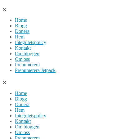
Hoppa
till
Home
innehåll
Blogg
Donera
Hem
Integritetspolicy
Kontakt
Om bloggen
Om oss
Prenumerera
Prenumerera Jetpack
Home
Blogg
Donera
Hem
Integritetspolicy
Kontakt
Om bloggen
Om oss
Prenumerera