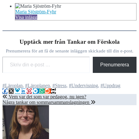
Maria Sjöström-Fyhr
Visa inlägg
Upptäck mer från Tankar om Förskola
Prenumerera för att få de senaste inläggen skickade till din e-post.
Skriv din e-post …
Prenumerera
#Läroplan
,
#Läroplanen
,
#Stress
,
#Undervisning
,
#Uppdrag
Inläggsnavigering
Vem var det som var pedagog, nu igen?
Några tankar om sommarsammanslagningen