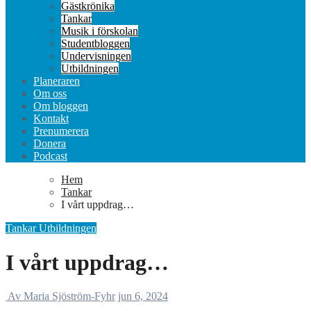
Gästkrönika
Tankar
Musik i förskolan
Studentbloggen
Undervisningen
Utbildningen
Planeraren
Om oss
Om bloggen
Kontakt
Prenumerera
Donera
Podcast
Hem
Tankar
I vårt uppdrag…
Tankar
Utbildningen
I vårt uppdrag…
Av Maria Sjöström-Fyhr
jun 6, 2024