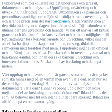
I uppdraget som förskollärare ska det undervisas och läras ut,
dokumenteras och analyseras. Uppföljning, utvärdering och
utveckling ingår också i uppdraget. Utbildningen ska planeras och
genomföras samtidigt som miljön ska stödja barnens utveckling, lek
och lärande precis som det står i
läroplanen
. Undervisning som är
den röda tråden genom dagen, innebär att vi ska följa, stimulera och
utmana barnens utveckling och lärande. Vi har ett ansvar i att kritisk
granska och förbättra förskolans kvalitet och barnens möjligheter till
förutsättningar för (återigen) lärande och utveckling, vilket innebär
att vi ska ha djupa kunskaper om ämnen, omsorg, didaktik,
samverkan med föräldrar med mera. I uppdraget ingår även omsorg
och att främja barnens hälsa. Det ska bokas in utvecklingssamtal och
lära-känna-samtal, och innan dess ska barnens utveckling och
intressen dokumenteras. Vi ska ta del av forskning och delta på
möten.
Vårt uppdrag och ansvarsområde är ganska stora och det är mycket
som ska hinnas med på en termin men även varje dag. Men hur ser
det verkligen ut på en dag? Hinner vi undervisa, analysera och
dokumentera varje dag? Hinner vi öppna upp datorn och kolla
mejlen, ta del av forskning eller andra dokument? Ibland känns det
som jag behöver mer tid och ibland blir det bara stressigt. Ibland ska
allt hända på en och samma gång.