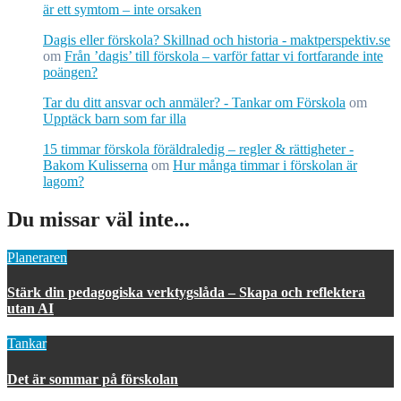
är ett symtom – inte orsaken
Dagis eller förskola? Skillnad och historia - maktperspektiv.se
om
Från ’dagis’ till förskola – varför fattar vi fortfarande inte
poängen?
Tar du ditt ansvar och anmäler? - Tankar om Förskola
om
Upptäck barn som far illa
15 timmar förskola föräldraledig – regler & rättigheter -
Bakom Kulisserna
om
Hur många timmar i förskolan är
lagom?
Du missar väl inte...
Planeraren
Stärk din pedagogiska verktygslåda – Skapa och reflektera
utan AI
Tankar
Det är sommar på förskolan