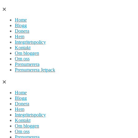
Hoppa
till
Home
innehåll
Blogg
Donera
Hem
Integritetspolicy
Kontakt
Om bloggen
Om oss
Prenumerera
Prenumerera Jetpack
Home
Blogg
Donera
Hem
Integritetspolicy
Kontakt
Om bloggen
Om oss
Prenumerera