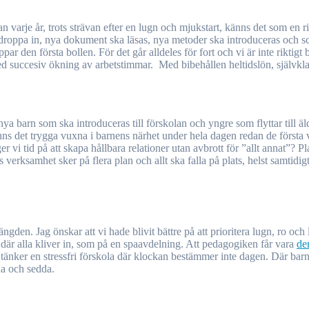
ar droppa in, nya dokument ska läsas, nya metoder ska introduceras och
ar den första bollen. För det går alldeles för fort och vi är inte riktig
ed succesiv ökning av arbetstimmar. Med bibehållen heltidslön, självkla
r nya barn som ska introduceras till förskolan och yngre som flyttar till ä
nns det trygga vuxna i barnens närhet under hela dagen redan de första 
r vi tid på att skapa hållbara relationer utan avbrott för ”allt annat”?
s verksamhet sker på flera plan och allt ska falla på plats, helst samtidi
ängden. Jag önskar att vi hade blivit bättre på att prioritera lugn, ro o
där alla kliver in, som på en spaavdelning. Att pedagogiken får vara
de
tänker en stressfri förskola där klockan bestämmer inte dagen. Där barn
rda och sedda.