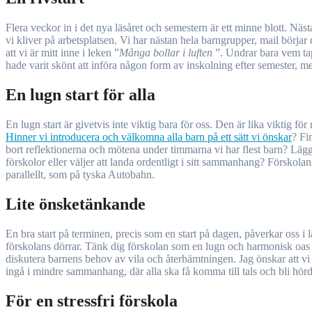
Flera veckor in i det nya läsåret och semestern är ett minne blott. Nästan varje år, trots strävan efter en lugn och mjukstart, känns det som en rivstart istället. Vår verklighet, i all sin prakt, börjar med första stunden
vi kliver på arbetsplatsen. Vi har nästan hela barngrupper, mail börj
att vi är mitt inne i leken ”
Många bollar i luften
”. Undrar bara vem tapp
hade varit skönt att införa någon form av inskolning efter semester, m
En lugn start för alla
En lugn start är givetvis inte viktig bara för oss. Den är lika viktig fö
Hinner vi introducera och välkomna alla barn på ett sätt vi önskar
? Fi
bort reflektionerna och mötena under timmarna vi har flest barn? Lägge
förskolor eller väljer att landa ordentligt i sitt sammanhang? Förskolan
parallellt, som på tyska Autobahn.
Lite önsketänkande
En bra start på terminen, precis som en start på dagen, påverkar oss i l
förskolans dörrar. Tänk dig förskolan som en lugn och harmonisk oas 
diskutera barnens behov av vila och återhämtningen. Jag önskar att vi 
ingå i mindre sammanhang, där alla ska få komma till tals och bli hö
För en stressfri förskola