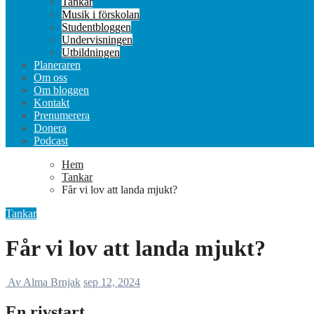
Tankar
Musik i förskolan
Studentbloggen
Undervisningen
Utbildningen
Planeraren
Om oss
Om bloggen
Kontakt
Prenumerera
Donera
Podcast
Hem
Tankar
Får vi lov att landa mjukt?
Tankar
Får vi lov att landa mjukt?
Av Alma Brnjak
sep 12, 2024
En rivstart