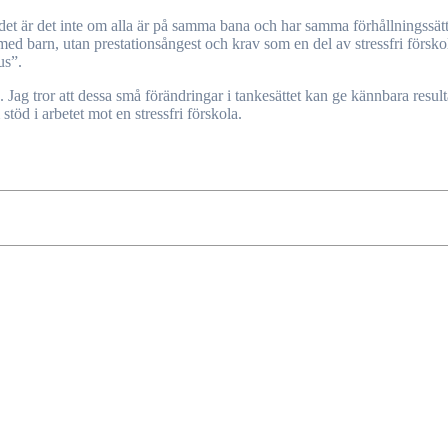
Nej, det är det inte om alla är på samma bana och har samma förhållnings
d barn, utan prestationsångest och krav som en del av stressfri förskola
us”.
 Jag tror att dessa små förändringar i tankesättet kan ge kännbara result
stöd i arbetet mot en stressfri förskola.