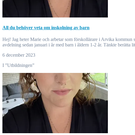
All du behöver veta om inskolning av barn
Hej! Jag heter Marie och arbetar som förskollärare i Arvika kommun sedan snart elva år tillbaka. Genom dessa år har jag arbetat med barn i olika åldrar och olika barngrupper. Arbetar nu på en nystartad
avdelning sedan januari i år med barn i åldern 1-2 år. Tänkte berätta 
6 december 2023
I ”Utbildningen”