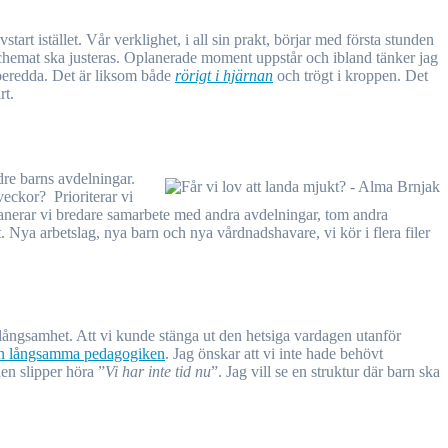
 schemat ska justeras. Oplanerade moment uppstår och ibland tänker jag
t beredda. Det är liksom både
rörigt i hjärnan
och trögt i kroppen. Det
rt.
ldre barns avdelningar.
veckor? Prioriterar vi
 Planerar vi bredare samarbete med andra avdelningar, tom andra
gt. Nya arbetslag, nya barn och nya vårdnadshavare, vi kör i flera filer
ch långsamhet. Att vi kunde stänga ut den hetsiga vardagen utanför
n långsamma pedagogiken
. Jag önskar att vi inte hade behövt
en slipper höra ”
Vi har inte tid nu
”. Jag vill se en struktur där barn ska