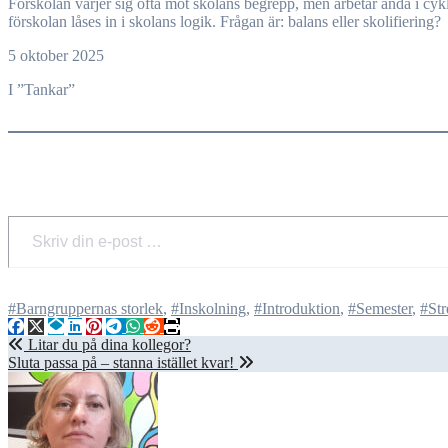
Förskolan värjer sig ofta mot skolans begrepp, men arbetar ändå i cykler kopplade till skolstart och inskolningar. Ett tydligare terminstänk kan skapa arbetsro och struktur för pedagoger, men risken finns att
förskolan låses in i skolans logik. Frågan är: balans eller skolifiering?
5 oktober 2025
I ”Tankar”
Skriv din e-post …
#Barngruppernas storlek
,
#Inskolning
,
#Introduktion
,
#Semester
,
#Str
Inläggsnavigering
Litar du på dina kollegor?
Sluta passa på – stanna istället kvar!