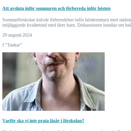
Att avsluta inför sommaren och förbereda inför hösten
Sommarförskolan krävde förberedelser inför höstterminen med städning, materialorganisering och temaplanering. Det innebar både praktiska och pedagogiska uppgifter, vilket tog tid från barnen men också
möjliggjorde kvalitetstid med färre barn. Diskussionen handlar om ba
29 augusti 2024
I ”Tankar”
Varför ska vi inte prata läsår i förskolan?