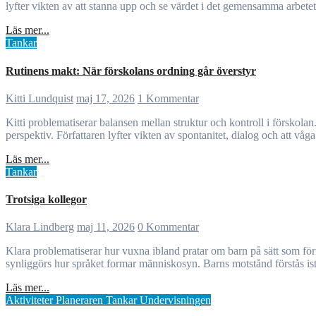
lyfter vikten av att stanna upp och se värdet i det gemensamma arbet
Läs mer...
Tankar
Rutinens makt: När förskolans ordning går överstyr
Kitti Lundquist
maj 17, 2026
1 Kommentar
Kitti problematiserar balansen mellan struktur och kontroll i förskolan. Rutiner behövs för trygghet och ordning, men riskerar att bli begränsande när de används slentrianmässigt och utan hänsyn till barnens
perspektiv. Författaren lyfter vikten av spontanitet, dialog och att våga 
Läs mer...
Tankar
Trotsiga kollegor
Klara Lindberg
maj 11, 2026
0 Kommentar
Klara problematiserar hur vuxna ibland pratar om barn på sätt som förminskar deras känslor och beteenden. Genom att först beskriva en vuxen kollega med ord som ”trotsig” och ”vill ha uppmärksamhet”
synliggörs hur språket formar människosyn. Barns motstånd förstås istä
Läs mer...
Aktiviteter
Planeraren
Tankar
Undervisningen