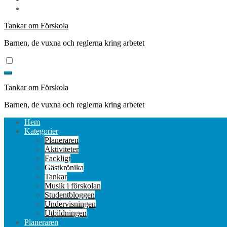
Tankar om Förskola
Barnen, de vuxna och reglerna kring arbetet
Tankar om Förskola
Barnen, de vuxna och reglerna kring arbetet
Hem
Kategorier
Planeraren
Aktiviteter
Fackligt
Gästkrönika
Tankar
Musik i förskolan
Studentbloggen
Undervisningen
Utbildningen
Planeraren