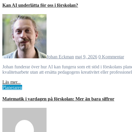
Kan AI underlätta för oss i förskolan?
Johan Eckman
maj 9, 2026
0 Kommentar
Johan funderar över hur AI kan fungera som ett stöd i förskolans planering, dokumentation och koppling till läroplanen. En egenutvecklad webbapp kanunderlätta inspiration, reflektion och systematiskt
kvalitetsarbete utan att ersätta pedagogens kreativitet eller professio
Läs mer...
Planeraren
Matematik i vardagen på förskolan: Mer än bara siffror