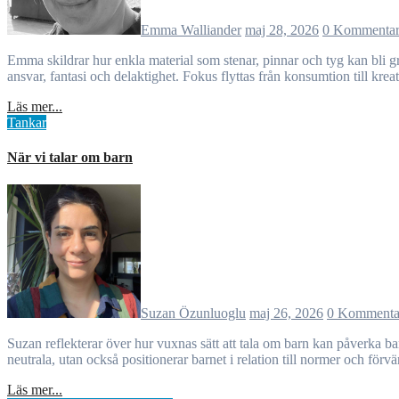
Emma Walliander
maj 28, 2026
0 Kommenta
Emma skildrar hur enkla material som stenar, pinnar och tyg kan bli grunden för lek, undervisning och gemenskap i förskolan. Genom gemensamt skapande får materialet ett djupare värde och barnen utvecklar
ansvar, fantasi och delaktighet. Fokus flyttas från konsumtion till kre
Läs mer...
Tankar
När vi talar om barn
Suzan Özunluoglu
maj 26, 2026
0 Kommenta
Suzan reflekterar över hur vuxnas sätt att tala om barn kan påverka barns självbild och förståelse av sig själva. Genom egna erfarenheter och yrkeserfarenhet synliggörs hur professionella beskrivningar aldrig är
neutrala, utan också positionerar barnet i relation till normer och förv
Läs mer...