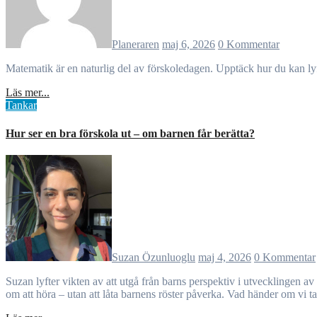
Planeraren
maj 6, 2026
0 Kommentar
Matematik är en naturlig del av förskoledagen. Upptäck hur du kan 
Läs mer...
Tankar
Hur ser en bra förskola ut – om barnen får berätta?
Suzan Özunluoglu
maj 4, 2026
0 Kommentar
Suzan lyfter vikten av att utgå från barns perspektiv i utvecklingen av förskolan. Genom att lyssna på vad barn uttrycker i lek och samtal kan vi förstå vad som skapar mening och kvalitet. Det handlar inte bara
om att höra – utan att låta barnens röster påverka. Vad händer om vi ta