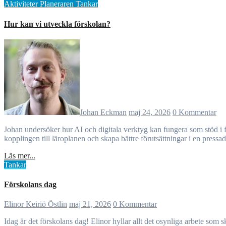
Aktiviteter
Planeraren
Tankar
Hur kan vi utveckla förskolan?
Johan Eckman
maj 24, 2026
0 Kommentar
Johan undersöker hur AI och digitala verktyg kan fungera som stöd i förskolans planering och undervisning utan att ersätta relationer eller pedagogisk kompetens. Fokus ligger på hur teknik kan frigöra tid, stärka
kopplingen till läroplanen och skapa bättre förutsättningar i en pressa
Läs mer...
Tankar
Förskolans dag
Elinor Keiriö Östlin
maj 21, 2026
0 Kommentar
Idag är det förskolans dag! Elinor hyllar allt det osynliga arbete som sker i förskolan varje dag. Genom relationer, omsorg, konflikter, lärande och samarbete formas både barnens nutid och samhällets framtid. Hon