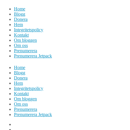
Hoppa
Home
till
Blogg
innehåll
Donera
Hem
Integritetspolicy
Kontakt
Om bloggen
Om oss
Prenumerera
Prenumerera Jetpack
Home
Blogg
Donera
Hem
Integritetspolicy
Kontakt
Om bloggen
Om oss
Prenumerera
Prenumerera Jetpack