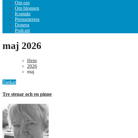
Om oss
Om bloggen
Kontakt
Prenumerera
Donera
Podcast
maj 2026
Hem
2026
maj
Tankar
Tre stenar och en pinne