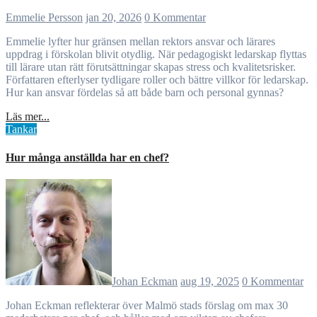
Emmelie Persson
jan 20, 2026
0 Kommentar
Emmelie lyfter hur gränsen mellan rektors ansvar och lärares
uppdrag i förskolan blivit otydlig. När pedagogiskt ledarskap flyttas
till lärare utan rätt förutsättningar skapas stress och kvalitetsrisker.
Författaren efterlyser tydligare roller och bättre villkor för ledarskap.
Hur kan ansvar fördelas så att både barn och personal gynnas?
Läs mer...
Tankar
Hur många anställda har en chef?
Johan Eckman
aug 19, 2025
0 Kommentar
Johan Eckman reflekterar över Malmö stads förslag om max 30