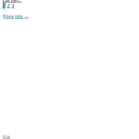
Läs mer...
Sidnumrering
1
2
3
för
Nästa sida →
inlägg
Sök