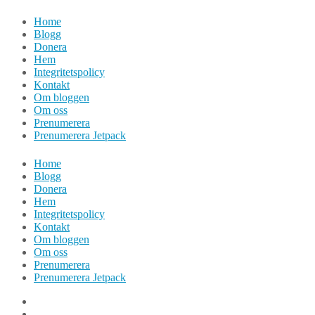
Hoppa
Home
till
Blogg
innehåll
Donera
Hem
Integritetspolicy
Kontakt
Om bloggen
Om oss
Prenumerera
Prenumerera Jetpack
Home
Blogg
Donera
Hem
Integritetspolicy
Kontakt
Om bloggen
Om oss
Prenumerera
Prenumerera Jetpack