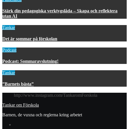
Stärk din pedagogiska verktygslåda – Skapa och reflektera
utan AI
Tankar
Det är sommar på förskolan
Podcast
Podcast: Sommaravslutning!
Tankar
”Barnets bästa”
http://www.instagram.com/TankaromForskola
Tankar om Förskola
Barnen, de vuxna och reglerna kring arbetet