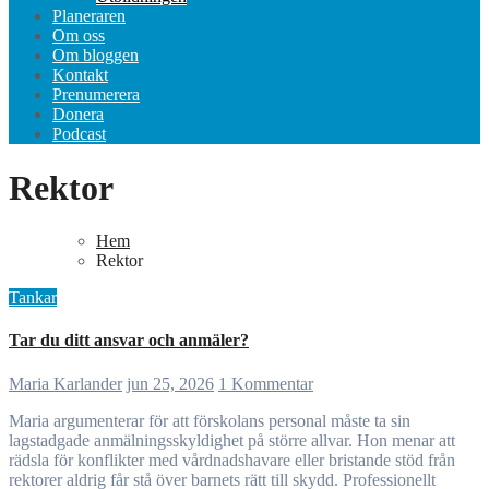
Planeraren
Om oss
Om bloggen
Kontakt
Prenumerera
Donera
Podcast
Rektor
Hem
Rektor
Tankar
Tar du ditt ansvar och anmäler?
Maria Karlander
jun 25, 2026
1 Kommentar
Maria argumenterar för att förskolans personal måste ta sin
lagstadgade anmälningsskyldighet på större allvar. Hon menar att
rädsla för konflikter med vårdnadshavare eller bristande stöd från
rektorer aldrig får stå över barnets rätt till skydd. Professionellt