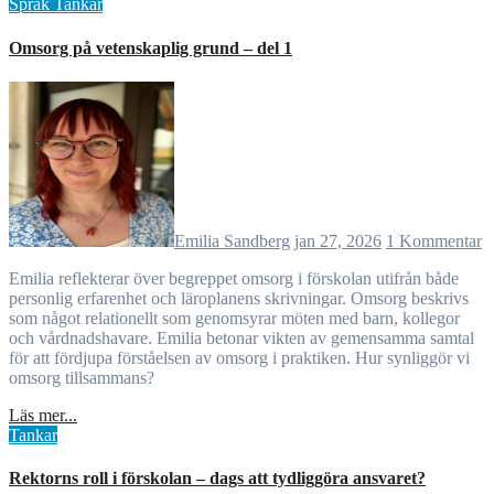
Språk
Tankar
Omsorg på vetenskaplig grund – del 1
Emilia Sandberg
jan 27, 2026
1 Kommentar
Emilia reflekterar över begreppet omsorg i förskolan utifrån både
personlig erfarenhet och läroplanens skrivningar. Omsorg beskrivs
som något relationellt som genomsyrar möten med barn, kollegor
och vårdnadshavare. Emilia betonar vikten av gemensamma samtal
för att fördjupa förståelsen av omsorg i praktiken. Hur synliggör vi
omsorg tillsammans?
Läs mer...
Tankar
Rektorns roll i förskolan – dags att tydliggöra ansvaret?