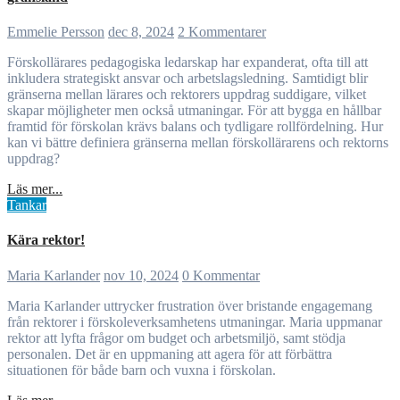
Emmelie Persson
dec 8, 2024
2 Kommentarer
Förskollärares pedagogiska ledarskap har expanderat, ofta till att
inkludera strategiskt ansvar och arbetslagsledning. Samtidigt blir
gränserna mellan lärares och rektorers uppdrag suddigare, vilket
skapar möjligheter men också utmaningar. För att bygga en hållbar
framtid för förskolan krävs balans och tydligare rollfördelning. Hur
kan vi bättre definiera gränserna mellan förskollärarens och rektorns
uppdrag?
Läs mer...
Tankar
Kära rektor!
Maria Karlander
nov 10, 2024
0 Kommentar
Maria Karlander uttrycker frustration över bristande engagemang
från rektorer i förskoleverksamhetens utmaningar. Maria uppmanar
rektor att lyfta frågor om budget och arbetsmiljö, samt stödja
personalen. Det är en uppmaning att agera för att förbättra
situationen för både barn och vuxna i förskolan.