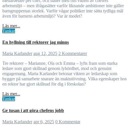
medarbetare per chef, och håller med om vikten av chefers
arbetsmiljö – men ifrågasätter varför liknande ambitioner inte gäller
barngruppernas storlek. Varför vågar politiker inte sätta tydliga mål
även för barnens arbetsmiljö? Var är modet?
Läs mer...
Tankar
En hyllning till rektorer jag minns
Maria Karlander
aug 12, 2025
2 Kommentarer
Tre rektorer – Marianne, Ola och Emma – lyfts fram som starka
ledare som gjort skillnad genom lyhördhet, mod och genuint
engagemang. Maria Karlander betonar vikten av ledarskap som
bygger på samarbete snarare än maktutövning. Vilka egenskaper hos
en rektor har gjort skillnad för dig i förskolan?
Läs mer...
Tankar
Ge tusan i att göra chefens jobb
Maria Karlander
apr 6, 2025
0 Kommentar