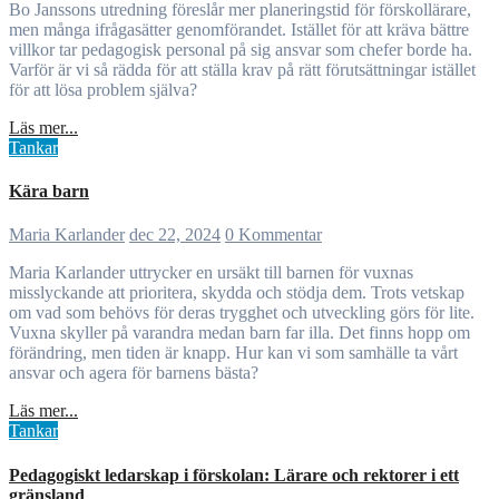
Bo Janssons utredning föreslår mer planeringstid för förskollärare,
men många ifrågasätter genomförandet. Istället för att kräva bättre
villkor tar pedagogisk personal på sig ansvar som chefer borde ha.
Varför är vi så rädda för att ställa krav på rätt förutsättningar istället
för att lösa problem själva?
Läs mer...
Tankar
Kära barn
Maria Karlander
dec 22, 2024
0 Kommentar
Maria Karlander uttrycker en ursäkt till barnen för vuxnas
misslyckande att prioritera, skydda och stödja dem. Trots vetskap
om vad som behövs för deras trygghet och utveckling görs för lite.
Vuxna skyller på varandra medan barn far illa. Det finns hopp om
förändring, men tiden är knapp. Hur kan vi som samhälle ta vårt
ansvar och agera för barnens bästa?
Läs mer...
Tankar
Pedagogiskt ledarskap i förskolan: Lärare och rektorer i ett
gränsland