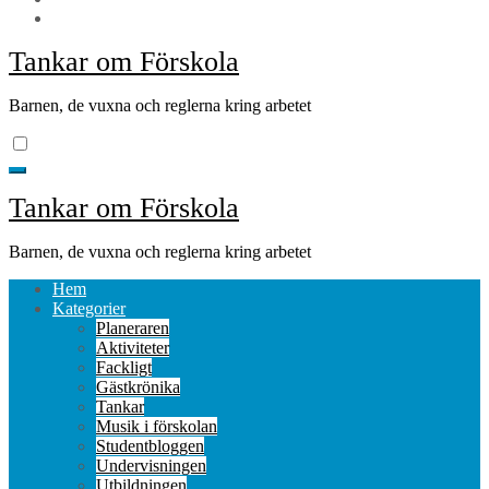
Tankar om Förskola
Barnen, de vuxna och reglerna kring arbetet
Tankar om Förskola
Barnen, de vuxna och reglerna kring arbetet
Hem
Kategorier
Planeraren
Aktiviteter
Fackligt
Gästkrönika
Tankar
Musik i förskolan
Studentbloggen
Undervisningen
Utbildningen