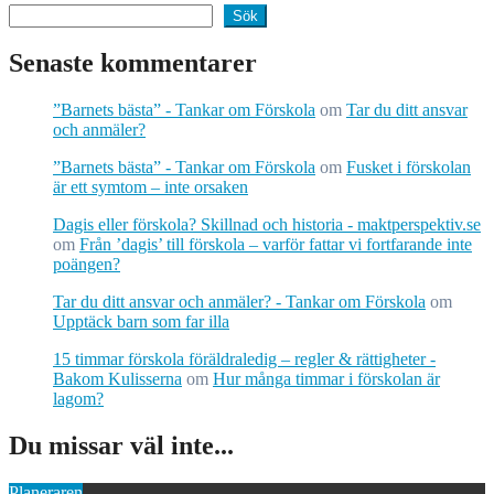
Sök
Senaste kommentarer
”Barnets bästa” - Tankar om Förskola
om
Tar du ditt ansvar
och anmäler?
”Barnets bästa” - Tankar om Förskola
om
Fusket i förskolan
är ett symtom – inte orsaken
Dagis eller förskola? Skillnad och historia - maktperspektiv.se
om
Från ’dagis’ till förskola – varför fattar vi fortfarande inte
poängen?
Tar du ditt ansvar och anmäler? - Tankar om Förskola
om
Upptäck barn som far illa
15 timmar förskola föräldraledig – regler & rättigheter -
Bakom Kulisserna
om
Hur många timmar i förskolan är
lagom?
Du missar väl inte...
Planeraren