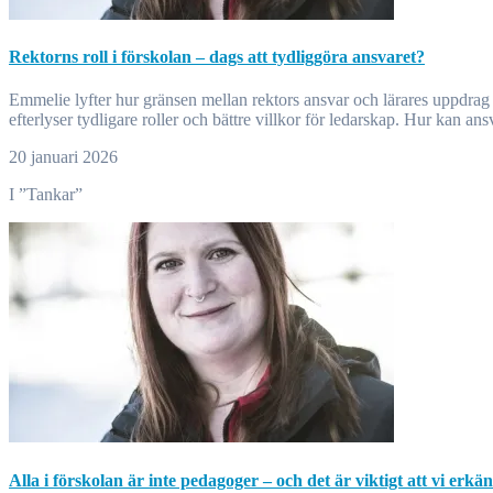
Rektorns roll i förskolan – dags att tydliggöra ansvaret?
Emmelie lyfter hur gränsen mellan rektors ansvar och lärares uppdrag i förskolan blivit otydlig. När pedagogiskt ledarskap flyttas till lärare utan rätt förutsättningar skapas stress och kvalitetsrisker. Författaren
efterlyser tydligare roller och bättre villkor för ledarskap. Hur kan a
20 januari 2026
I ”Tankar”
Alla i förskolan är inte pedagoger – och det är viktigt att vi erkä