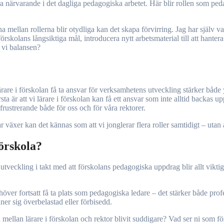
a närvarande i det dagliga pedagogiska arbetet. Här blir rollen som pedag
mellan rollerna blir otydliga kan det skapa förvirring. Jag har själv va
örskolans långsiktiga mål, introducera nytt arbetsmaterial till att hantera 
r vi balansen?
rare i förskolan få ta ansvar för verksamhetens utveckling stärker både
a är att vi lärare i förskolan kan få ett ansvar som inte alltid backas u
 frustrerande både för oss och för våra rektorer.
 växer kan det kännas som att vi jonglerar flera roller samtidigt – utan a
förskola?
utveckling i takt med att förskolans pedagogiska uppdrag blir allt viktiga
behöver fortsatt få ta plats som pedagogiska ledare – det stärker både p
ner sig överbelastad eller förbisedd.
na mellan lärare i förskolan och rektor blivit suddigare? Vad ser ni som