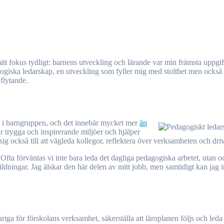
agogiska ledarskap, en utveckling som fyller mig med stolthet men också
 flytande.
et i barngruppen, och det innebär mycket mer
än
r trygga och inspirerande miljöer och hjälper
ig också till att vägleda kollegor, reflektera över verksamheten och driv
. Ofta förväntas vi inte bara leda det dagliga pedagogiska arbetet, utan o
dningar. Jag älskar den här delen av mitt jobb, men samtidigt kan jag inte 
iga för förskolans verksamhet, säkerställa att läroplanen följs och leda p