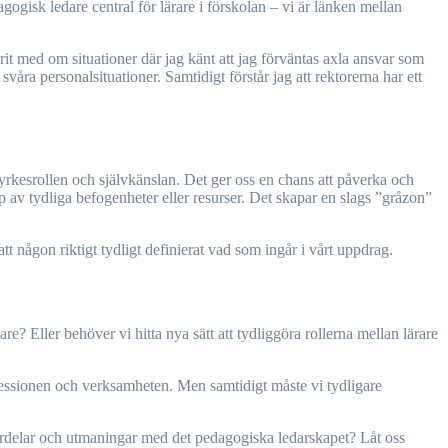
ogisk ledare central för lärare i förskolan – vi är länken mellan
rit med om situationer där jag känt att jag förväntas axla ansvar som
svåra personalsituationer. Samtidigt förstår jag att rektorerna har ett
 yrkesrollen och självkänslan. Det ger oss en chans att påverka och
pp av tydliga befogenheter eller resurser. Det skapar en slags ”gråzon”
tt någon riktigt tydligt definierat vad som ingår i vårt uppdrag.
re? Eller behöver vi hitta nya sätt att tydliggöra rollerna mellan lärare
rofessionen och verksamheten. Men samtidigt måste vi tydligare
 fördelar och utmaningar med det pedagogiska ledarskapet? Låt oss