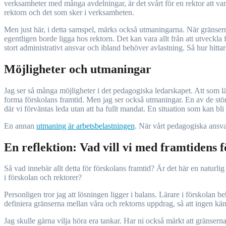
verksamheter med många avdelningar, är det svårt för en rektor att var
rektorn och det som sker i verksamheten.
Men just här, i detta samspel, märks också utmaningarna. När gränserna 
egentligen borde ligga hos rektorn. Det kan vara allt från att utveckla f
stort administrativt ansvar och ibland behöver avlastning. Så hur hitta
Möjligheter och utmaningar
Jag ser så många möjligheter i det pedagogiska ledarskapet. Att som lä
forma förskolans framtid. Men jag ser också utmaningar. En av de störst
där vi förväntas leda utan att ha fullt mandat. En situation som kan bli
En annan
utmaning är arbetsbelastningen
. När vårt pedagogiska ansvar
En reflektion: Vad vill vi med framtidens 
Så vad innebär allt detta för förskolans framtid? Är det här en naturlig 
i förskolan och rektorer?
Personligen tror jag att lösningen ligger i balans. Lärare i förskolan 
definiera gränserna mellan våra och rektorns uppdrag, så att ingen kän
Jag skulle gärna vilja höra era tankar. Har ni också märkt att gränser