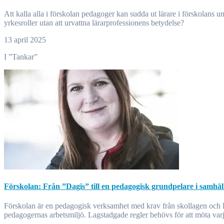
Att kalla alla i förskolan pedagoger kan sudda ut lärare i förskolans unika kompetens och ansvar. Förskolan behöver både samverkan och tydliga professionella roller för barnens bästa. Hur kan vi lyfta alla
yrkesroller utan att urvattna lärarprofessionens betydelse?
13 april 2025
I ”Tankar”
Förskolan: Från ”Dagis” till en pedagogisk grundpelare i samhäl
Förskolan är en pedagogisk verksamhet med krav från skollagen och läroplanen, men stora barngrupper och låg personaltäthet hindrar kvaliteten. Forskning visar att mindre grupper gynnar barns utveckling och
pedagogernas arbetsmiljö. Lagstadgade regler behövs för att möta varje