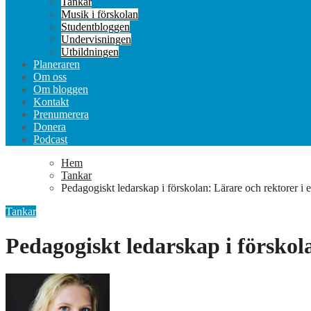
Tankar
Musik i förskolan
Studentbloggen
Undervisningen
Utbildningen
Planeraren
Om oss
Om bloggen
Kontakt
Prenumerera
Donera
Podcast
Hem
Tankar
Pedagogiskt ledarskap i förskolan: Lärare och rektorer i e
Tankar
Pedagogiskt ledarskap i förskola