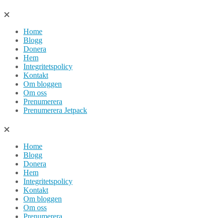
Hoppa
till
Home
innehåll
Blogg
Donera
Hem
Integritetspolicy
Kontakt
Om bloggen
Om oss
Prenumerera
Prenumerera Jetpack
Home
Blogg
Donera
Hem
Integritetspolicy
Kontakt
Om bloggen
Om oss
Prenumerera