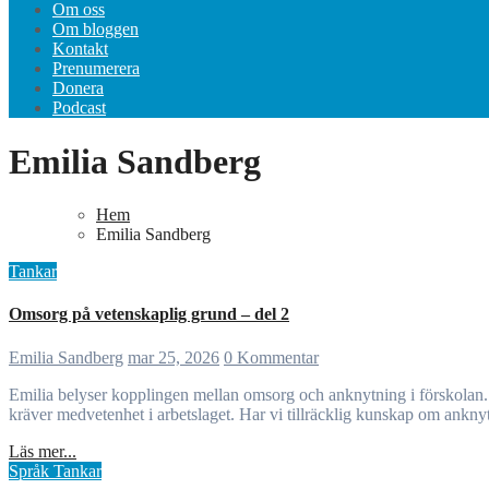
Om oss
Om bloggen
Kontakt
Prenumerera
Donera
Podcast
Emilia Sandberg
Hem
Emilia Sandberg
Tankar
Omsorg på vetenskaplig grund – del 2
Emilia Sandberg
mar 25, 2026
0 Kommentar
Emilia belyser kopplingen mellan omsorg och anknytning i förskolan. Barn behöver trygga anknytningspersoner för att kunna leka, utforska och utvecklas. Anknytning är relationsspecifik och hierarkisk, vilket
kräver medvetenhet i arbetslaget. Har vi tillräcklig kunskap om ankny
Läs mer...
Språk
Tankar