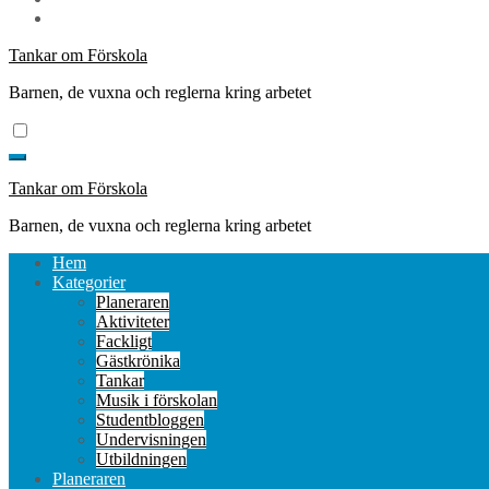
Tankar om Förskola
Barnen, de vuxna och reglerna kring arbetet
Tankar om Förskola
Barnen, de vuxna och reglerna kring arbetet
Hem
Kategorier
Planeraren
Aktiviteter
Fackligt
Gästkrönika
Tankar
Musik i förskolan
Studentbloggen
Undervisningen
Utbildningen
Planeraren