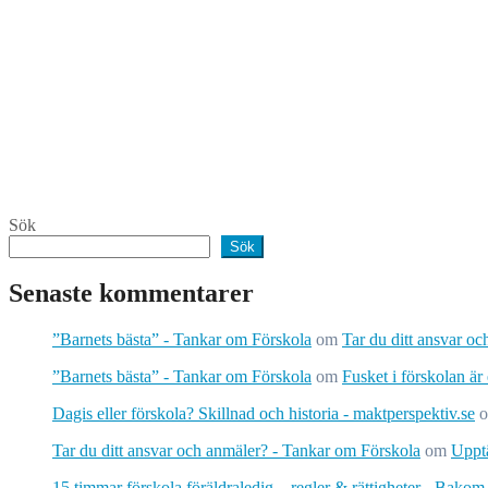
Sök
Sök
Senaste kommentarer
”Barnets bästa” - Tankar om Förskola
om
Tar du ditt ansvar o
”Barnets bästa” - Tankar om Förskola
om
Fusket i förskolan är
Dagis eller förskola? Skillnad och historia - maktperspektiv.se
Tar du ditt ansvar och anmäler? - Tankar om Förskola
om
Upptä
15 timmar förskola föräldraledig – regler & rättigheter - Bakom