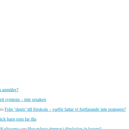
ch anmäler?
 ett symtom – inte orsaken
om
Från ’dagis’ till förskola – varför fattar vi fortfarande inte poängen?
ck barn som far illa
 Kulisserna
om
Hur många timmar i förskolan är lagom?