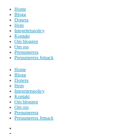
Hoppa
Home
till
Blogg
innehåll
Donera
Hem
Integritetspolicy
Kontakt
Om bloggen
Om oss
Prenumerera
Prenumerera Jetpack
Home
Blogg
Donera
Hem
Integritetspolicy
Kontakt
Om bloggen
Om oss
Prenumerera
Prenumerera Jetpack