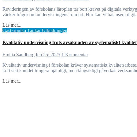
Revideringen av förskolans läroplan tar bort kravet på digitala verktyg, trots deras pedagogiska fördelar. Digitala verktyg kan främja lärande, inkludering och rörelse, men riskerar också att användas fel. Beslutet
väcker frågor om undervisningens framtid. Hur kan vi balansera digita
Läs mer...
Gästkrönika
Tankar
Utbildningen
Kvalitativ undervisning trots avsaknaden av systematiskt kvalite
Emilia Sandberg
feb 25, 2025
1 Kommentar
Kvalitativ undervisning i förskolan kräver systematiskt kvalitetsarbete, tid för planering och reflektion. Utan detta riskerar undervisningen att sakna röd tråd, progression och gemensam utveckling i arbetslaget. På
kort sikt kan det fungera hjälpligt, men långsiktigt påverkas verksamhet
Läs mer...