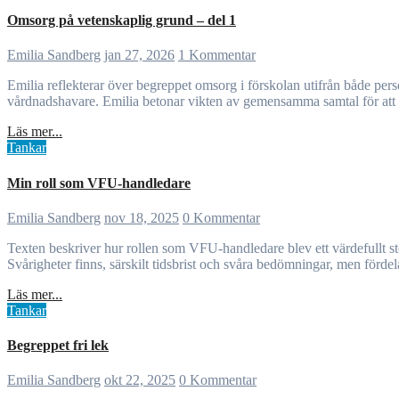
Omsorg på vetenskaplig grund – del 1
Emilia Sandberg
jan 27, 2026
1 Kommentar
Emilia reflekterar över begreppet omsorg i förskolan utifrån både personlig erfarenhet och läroplanens skrivningar. Omsorg beskrivs som något relationellt som genomsyrar möten med barn, kollegor och
vårdnadshavare. Emilia betonar vikten av gemensamma samtal för att 
Läs mer...
Tankar
Min roll som VFU-handledare
Emilia Sandberg
nov 18, 2025
0 Kommentar
Texten beskriver hur rollen som VFU-handledare blev ett värdefullt steg i yrkesutvecklingen. Genom att handleda studenter hålls kunskapen aktuell, nya perspektiv kommer in och det egna arbetet synliggörs.
Svårigheter finns, särskilt tidsbrist och svåra bedömningar, men förde
Läs mer...
Tankar
Begreppet fri lek
Emilia Sandberg
okt 22, 2025
0 Kommentar