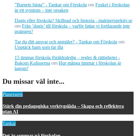
”Barnets bästa” - Tankar om Förskola
om
Fusket i förskolan
är ett symtom – inte orsaken
Dagis eller förskola? Skillnad och historia - maktperspektiv.se
om
Från ’dagis’ till förskola – varför fattar vi fortfarande inte
poängen?
Tar du ditt ansvar och anmäler? - Tankar om Förskola
om
Upptäck barn som far illa
15 timmar förskola föräldraledig – regler & rättigheter -
Bakom Kulisserna
om
Hur många timmar i förskolan är
lagom?
Du missar väl inte...
Planeraren
Stärk din pedagogiska verktygslåda – Skapa och reflektera
utan AI
Tankar
Det är sommar på förskolan