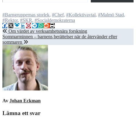
#Barngruppernas storlek
,
#Chef
,
#Kollektivavtal
,
#Malmö Stad
,
#Rektor
,
#SKR
,
#Socialdemokraterna
Inläggsnavigering
Om värdet av verksamhetsnära forskning
Sommarminnen – barnens berättelser när de återvänder efter
sommaren
Av
Johan Eckman
Lämna ett svar