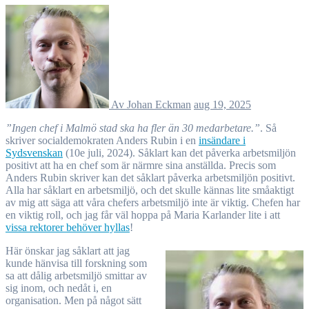
Av Johan Eckman
aug 19, 2025
”Ingen chef i Malmö stad ska ha fler än 30 medarbetare.”
. Så
skriver socialdemokraten Anders Rubin i en
insändare i
Sydsvenskan
(10e juli, 2024). Såklart kan det påverka arbetsmiljön
positivt att ha en chef som är närmre sina anställda. Precis som
Anders Rubin skriver kan det såklart påverka arbetsmiljön positivt.
Alla har såklart en arbetsmiljö, och det skulle kännas lite småaktigt
av mig att säga att våra chefers arbetsmiljö inte är viktig. Chefen har
en viktig roll, och jag får väl hoppa på Maria Karlander lite i att
vissa rektorer behöver hyllas
!
Här önskar jag såklart att jag
kunde hänvisa till forskning som
sa att dålig arbetsmiljö smittar av
sig inom, och nedåt i, en
organisation. Men på något sätt