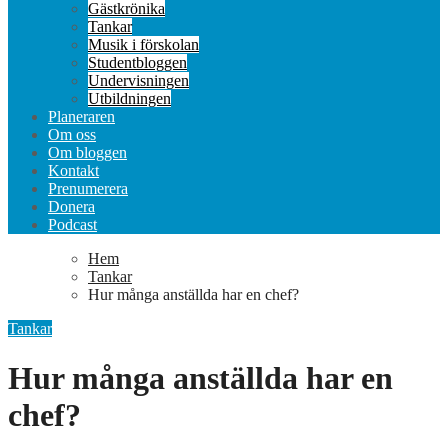
Gästkrönika
Tankar
Musik i förskolan
Studentbloggen
Undervisningen
Utbildningen
Planeraren
Om oss
Om bloggen
Kontakt
Prenumerera
Donera
Podcast
Hem
Tankar
Hur många anställda har en chef?
Tankar
Hur många anställda har en
chef?