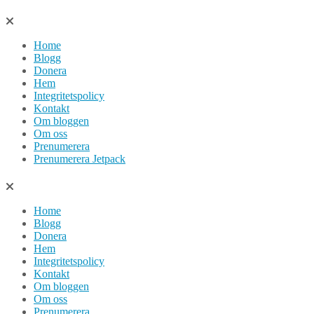
Hoppa
till
Home
innehåll
Blogg
Donera
Hem
Integritetspolicy
Kontakt
Om bloggen
Om oss
Prenumerera
Prenumerera Jetpack
Home
Blogg
Donera
Hem
Integritetspolicy
Kontakt
Om bloggen
Om oss
Prenumerera