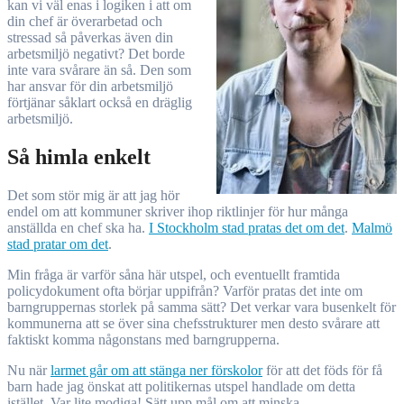
kan vi väl enas i logiken i att om
din chef är överarbetad och
stressad så påverkas även din
arbetsmiljö negativt? Det borde
inte vara svårare än så. Den som
har ansvar för din arbetsmiljö
förtjänar såklart också en dräglig
arbetsmiljö.
Så himla enkelt
Det som stör mig är att jag hör
endel om att kommuner skriver ihop riktlinjer för hur många
anställda en chef ska ha.
I Stockholm stad pratas det om det
.
Malmö
stad pratar om det
.
Min fråga är varför såna här utspel, och eventuellt framtida
policydokument ofta börjar uppifrån? Varför pratas det inte om
barngruppernas storlek på samma sätt? Det verkar vara busenkelt för
kommunerna att se över sina chefsstrukturer men desto svårare att
faktiskt komma någonstans med barngrupperna.
Nu när
larmet går om att stänga ner förskolor
för att det föds för få
barn hade jag önskat att politikernas utspel handlade om detta
istället. Var lite modiga! Sätt upp mål om att minska