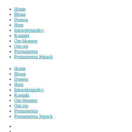
Hoppa
Home
till
Blogg
innehåll
Donera
Hem
Integritetspolicy
Kontakt
Om bloggen
Om oss
Prenumerera
Prenumerera Jetpack
Home
Blogg
Donera
Hem
Integritetspolicy
Kontakt
Om bloggen
Om oss
Prenumerera
Prenumerera Jetpack