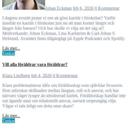
Johan Eckman
feb 6, 2026
0 Kommentar
I dagens avsnitt pratar vi om att göra karriär i förskolan? Varför
innebär en karriär i förskolan just nu att man komer längre och
längre från barnen? Och hur skulle vi vilja att det såg ut?
Medverkande: Johan Eckman, Lina Karlström & Carl-Johan S
Hebrand. Avsnittet finns tillgängligt på Apple Podcaster och Spotify.
Läs mer...
Tankar
Vill alla föräldrar vara föräldrar?
Klara Lindberg
feb 4, 2026
0 Kommentar
Klara problematiserar idén om föräldraskap som självklar livsnorm.
Hon utforskar skillnaden mellan längtan, roll och ansvar, och hur
närvaro väger tyngre än idealiserad kärlek. Föräldraskap handlar inte
om ägande utan om relationellt ansvar, oavsett ursprunglig vilja.
Vågar vi tala ärligt om detta utan skam?
Läs mer...
Tankar