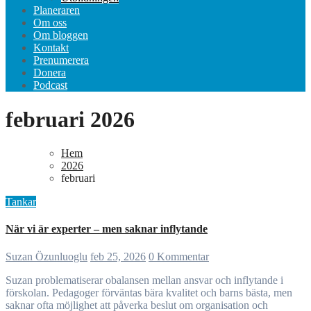
Planeraren
Om oss
Om bloggen
Kontakt
Prenumerera
Donera
Podcast
februari 2026
Hem
2026
februari
Tankar
När vi är experter – men saknar inflytande
Suzan Özunluoglu
feb 25, 2026
0 Kommentar
Suzan problematiserar obalansen mellan ansvar och inflytande i
förskolan. Pedagoger förväntas bära kvalitet och barns bästa, men
saknar ofta möjlighet att påverka beslut om organisation och