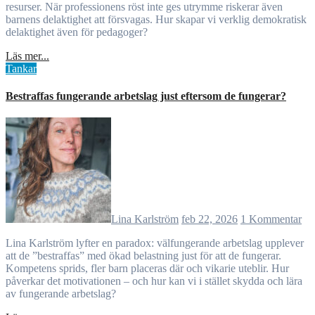
resurser. När professionens röst inte ges utrymme riskerar även
barnens delaktighet att försvagas. Hur skapar vi verklig demokratisk
delaktighet även för pedagoger?
Läs mer...
Tankar
Bestraffas fungerande arbetslag just eftersom de fungerar?
Lina Karlström
feb 22, 2026
1 Kommentar
Lina Karlström lyfter en paradox: välfungerande arbetslag upplever
att de ”bestraffas” med ökad belastning just för att de fungerar.
Kompetens sprids, fler barn placeras där och vikarie uteblir. Hur
påverkar det motivationen – och hur kan vi i stället skydda och lära
av fungerande arbetslag?