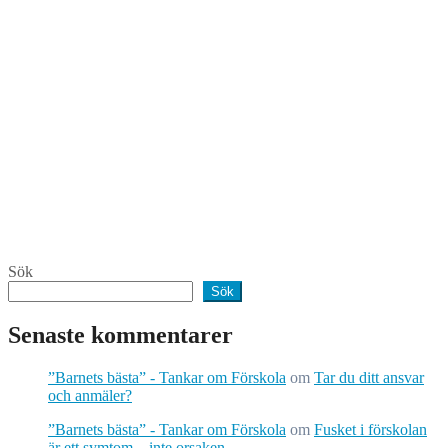
Sök
Sök
Senaste kommentarer
”Barnets bästa” - Tankar om Förskola
om
Tar du ditt ansvar
och anmäler?
”Barnets bästa” - Tankar om Förskola
om
Fusket i förskolan
är ett symtom – inte orsaken