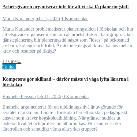
Arbetsgivaren organiserar inte för att vi ska få planeringstid!
Maria Karlander
feb 15, 2026
1 Kommentar
Maria Karlander problematiserar planeringstiden i förskolan och hur
arbetsgivare organiserar som om all arbetstid sker i barngrupp. Utan
tjänsteplanering blir planeringstid något som ”löses” på bekostnad
av barn, kollegor och fritid. Är det inte dags att kräva balans mellan
krav och resurser på riktigt?
Läs mer...
Tankar
Kompetens gör skillnad – därför måste vi våga lyfta lärarna i
förskolan
Emmelie Persson
feb 11, 2026
0 Kommentar
Emmelie argumenterar för att utbildningsnivå är avgörande för
kvalitet i förskolan. Lärare i förskolan har ett särskilt pedagogiskt
ansvar som kräver högskoleutbildning. När gränser suddas ut
riskerar kvalitet och profession att urholkas. Hur kan vi stärka
lärarrollen och samtidigt värna alla yrkesgrupper?