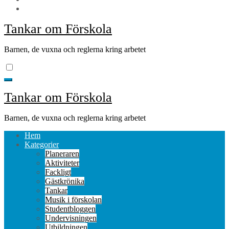
Tankar om Förskola
Barnen, de vuxna och reglerna kring arbetet
Tankar om Förskola
Barnen, de vuxna och reglerna kring arbetet
Hem
Kategorier
Planeraren
Aktiviteter
Fackligt
Gästkrönika
Tankar
Musik i förskolan
Studentbloggen
Undervisningen
Utbildningen