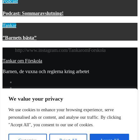
Podcast
Podcast: Sommaravslutning!
Tankar
”Barnets bästa”
http://www.instagram.com/TankaromForskola
Tankar om Förskola
Barnen, de vuxna och reglerna kring arbetet
We value your privacy
© 2023 Tankar om förskola. All Rights Reserved.
We use cookies to enhance your browsing experience, serve
Donera
personalised ads or content, and analyse our traffic. By clicking
Integritetspolicy
"Accept All", you consent to our use of cookies.
Prenumerera
Logga in