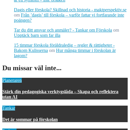
Dagis eller förskola? Skillnad och historia - maktperspektiv.se
om
Från ’dagis’ till förskola – varför fattar vi fortfarande inte
poängen?
Tar du ditt ansvar och anmäler? - Tankar om Förskola
om
Upptäck barn som far illa
15 timmar förskola föräldraledig – regler & rättigheter -
Bakom Kulisserna
om
Hur många timmar i förskolan är
lagom?
Du missar väl inte...
Planeraren
Stärk din pedagogiska verktygslåda – Skapa och reflektera
utan AI
Tankar
Det är sommar på förskolan