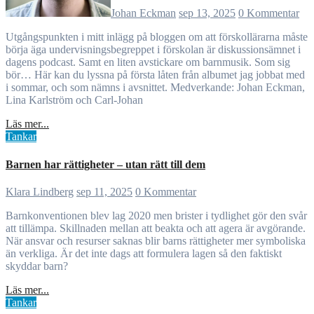
Johan Eckman
sep 13, 2025
0 Kommentar
Utgångspunkten i mitt inlägg på bloggen om att förskollärarna måste
börja äga undervisningsbegreppet i förskolan är diskussionsämnet i
dagens podcast. Samt en liten avstickare om barnmusik. Som sig
bör… Här kan du lyssna på första låten från albumet jag jobbat med
i sommar, och som nämns i avsnittet. Medverkande: Johan Eckman,
Lina Karlström och Carl-Johan
Läs mer...
Tankar
Barnen har rättigheter – utan rätt till dem
Klara Lindberg
sep 11, 2025
0 Kommentar
Barnkonventionen blev lag 2020 men brister i tydlighet gör den svår
att tillämpa. Skillnaden mellan att beakta och att agera är avgörande.
När ansvar och resurser saknas blir barns rättigheter mer symboliska
än verkliga. Är det inte dags att formulera lagen så den faktiskt
skyddar barn?
Läs mer...
Tankar