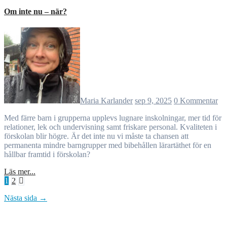
Om inte nu – när?
Maria Karlander
sep 9, 2025
0 Kommentar
Med färre barn i grupperna upplevs lugnare inskolningar, mer tid för
relationer, lek och undervisning samt friskare personal. Kvaliteten i
förskolan blir högre. Är det inte nu vi måste ta chansen att
permanenta mindre barngrupper med bibehållen lärartäthet för en
hållbar framtid i förskolan?
Läs mer...
Sidnumrering
1
2
för
Nästa sida →
inlägg