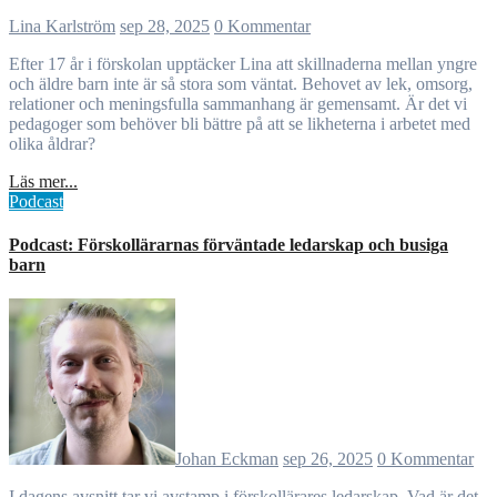
Lina Karlström
sep 28, 2025
0 Kommentar
Efter 17 år i förskolan upptäcker Lina att skillnaderna mellan yngre
och äldre barn inte är så stora som väntat. Behovet av lek, omsorg,
relationer och meningsfulla sammanhang är gemensamt. Är det vi
pedagoger som behöver bli bättre på att se likheterna i arbetet med
olika åldrar?
Läs mer...
Podcast
Podcast: Förskollärarnas förväntade ledarskap och busiga
barn
Johan Eckman
sep 26, 2025
0 Kommentar
I dagens avsnitt tar vi avstamp i förskollärares ledarskap. Vad är det