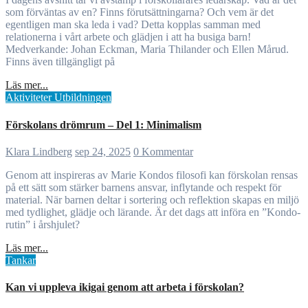
som förväntas av en? Finns förutsättningarna? Och vem är det
egentligen man ska leda i vad? Detta kopplas samman med
relationerna i vårt arbete och glädjen i att ha busiga barn!
Medverkande: Johan Eckman, Maria Thilander och Ellen Mårud.
Finns även tillgängligt på
Läs mer...
Aktiviteter
Utbildningen
Förskolans drömrum – Del 1: Minimalism
Klara Lindberg
sep 24, 2025
0 Kommentar
Genom att inspireras av Marie Kondos filosofi kan förskolan rensas
på ett sätt som stärker barnens ansvar, inflytande och respekt för
material. När barnen deltar i sortering och reflektion skapas en miljö
med tydlighet, glädje och lärande. Är det dags att införa en ”Kondo-
rutin” i årshjulet?
Läs mer...
Tankar
Kan vi uppleva ikigai genom att arbeta i förskolan?