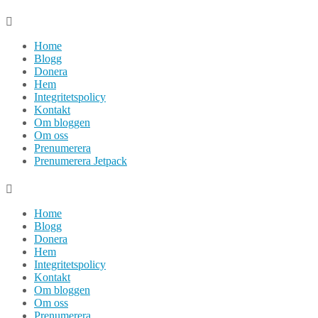
Hoppa
till
Home
innehåll
Blogg
Donera
Hem
Integritetspolicy
Kontakt
Om bloggen
Om oss
Prenumerera
Prenumerera Jetpack
Home
Blogg
Donera
Hem
Integritetspolicy
Kontakt
Om bloggen
Om oss
Prenumerera