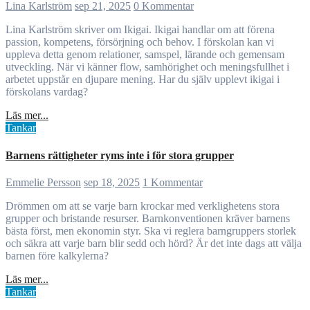
Lina Karlström
sep 21, 2025
0 Kommentar
Lina Karlström skriver om Ikigai. Ikigai handlar om att förena
passion, kompetens, försörjning och behov. I förskolan kan vi
uppleva detta genom relationer, samspel, lärande och gemensam
utveckling. När vi känner flow, samhörighet och meningsfullhet i
arbetet uppstår en djupare mening. Har du själv upplevt ikigai i
förskolans vardag?
Läs mer...
Tankar
Barnens rättigheter ryms inte i för stora grupper
Emmelie Persson
sep 18, 2025
1 Kommentar
Drömmen om att se varje barn krockar med verklighetens stora
grupper och bristande resurser. Barnkonventionen kräver barnens
bästa först, men ekonomin styr. Ska vi reglera barngruppers storlek
och säkra att varje barn blir sedd och hörd? Är det inte dags att välja
barnen före kalkylerna?
Läs mer...
Tankar