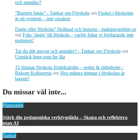
och anmäler?
”Barnets bästa” - Tankar om Förskola
om
Fusket i förskolan
är ett symtom – inte orsaken
Dagis eller förskola? Skillnad och historia - maktperspektiv.se
om
Från ’dagis’ till förskola – varför fattar vi fortfarande inte
poängen?
Tar du ditt ansvar och anmäler? - Tankar om Förskola
om
Upptäck barn som far illa
15 timmar förskola föräldraledig – regler & rättigheter -
Bakom Kulisserna
om
Hur många timmar i förskolan är
lagom?
Du missar väl inte...
Planeraren
Stärk din pedagogiska verktygslåda – Skapa och reflektera
utan AI
Tankar