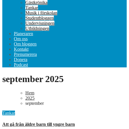
Gästkrönika
Tankar
Musik i förskolan
Studentbloggen
Undervisningen
Utbildningen
Planeraren
Om oss
Om bloggen
Kontakt
Prenumerera
Donera
Podcast
september 2025
Hem
2025
september
Tankar
Att gå från äldre barn till yngre barn