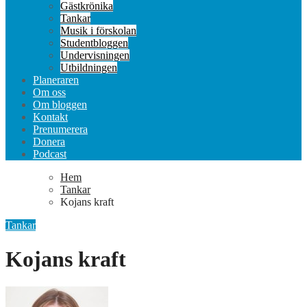
Gästkrönika
Tankar
Musik i förskolan
Studentbloggen
Undervisningen
Utbildningen
Planeraren
Om oss
Om bloggen
Kontakt
Prenumerera
Donera
Podcast
Hem
Tankar
Kojans kraft
Tankar
Kojans kraft