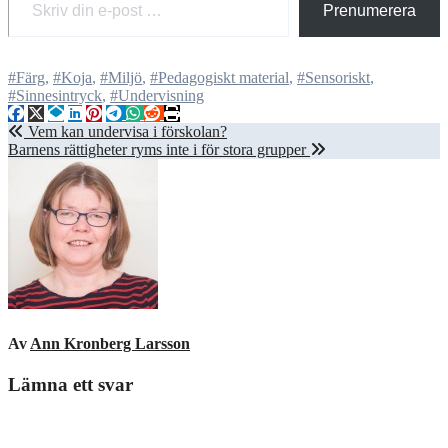
Prenumerera
#Färg
,
#Koja
,
#Miljö
,
#Pedagogiskt material
,
#Sensoriskt
,
#Sinnesintryck
,
#Undervisning
Inläggsnavigering
Vem kan undervisa i förskolan?
Barnens rättigheter ryms inte i för stora grupper
Av
Ann Kronberg Larsson
Lämna ett svar