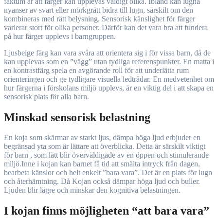
faktum är att färger kan upplevas väldigt olika. Ibland kan lugna
nyanser av svart eller mörkgrått bidra till lugn, särskilt om den
kombineras med rätt belysning. Sensorisk känslighet för färger
varierar stort för olika personer. Därför kan det vara bra att fundera
på hur färger upplevs i barngruppen.
Ljusbeige färg kan vara svåra att orientera sig i för vissa barn, då de
kan upplevas som en ”vägg” utan tydliga referenspunkter. En matta i
en kontrastfärg spela en avgörande roll för att underlätta rum
orienteringen och ge tydligare visuella ledtrådar. En medvetenhet om
hur färgerna i förskolans miljö upplevs, är en viktig del i att skapa en
sensorisk plats för alla barn.
Minskad sensorisk belastning
En koja som skärmar av starkt ljus, dämpa höga ljud erbjuder en
begränsad yta som är lättare att överblicka. Detta är särskilt viktigt
för barn , som lätt blir överväldigade av en öppen och stimulerande
miljö.Inne i kojan kan barnet få tid att smälta intryck från dagen,
bearbeta känslor och helt enkelt ”bara vara”. Det är en plats för lugn
och återhämtning. Då Kojan också dämpar höga ljud och buller.
Ljuden blir lägre och minskar den kognitiva belastningen.
I kojan finns möjligheten “att bara vara”