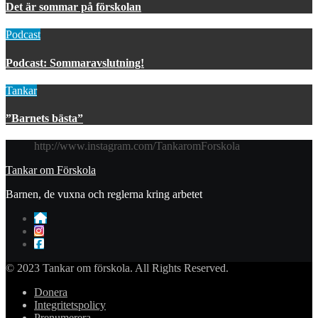
Det är sommar på förskolan
Podcast
Podcast: Sommaravslutning!
Tankar
”Barnets bästa”
http://www.instagram.com/TankaromForskola
Tankar om Förskola
Barnen, de vuxna och reglerna kring arbetet
© 2023 Tankar om förskola. All Rights Reserved.
Donera
Integritetspolicy
Prenumerera