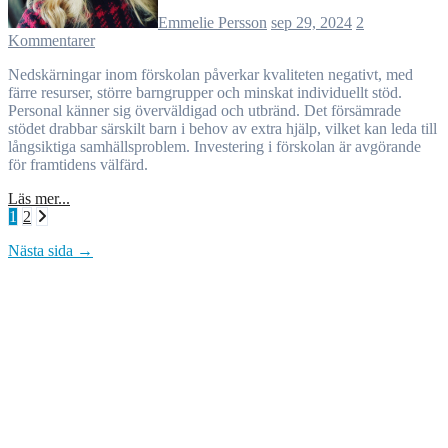
Emmelie Persson
sep 29, 2024
2
Kommentarer
Nedskärningar inom förskolan påverkar kvaliteten negativt, med
färre resurser, större barngrupper och minskat individuellt stöd.
Personal känner sig överväldigad och utbränd. Det försämrade
stödet drabbar särskilt barn i behov av extra hjälp, vilket kan leda till
långsiktiga samhällsproblem. Investering i förskolan är avgörande
för framtidens välfärd.
Läs mer...
Sidnumrering
1
2
för
Nästa sida →
inlägg