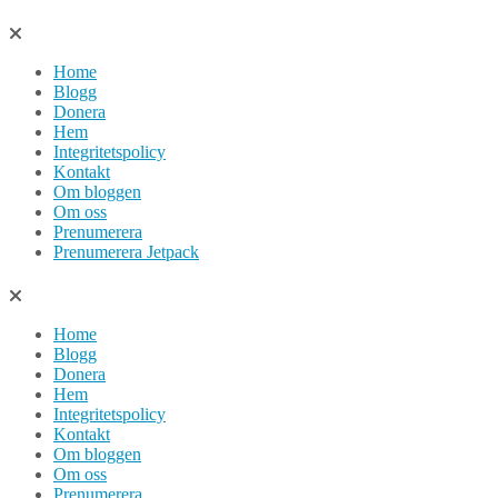
Hoppa
till
Home
innehåll
Blogg
Donera
Hem
Integritetspolicy
Kontakt
Om bloggen
Om oss
Prenumerera
Prenumerera Jetpack
Home
Blogg
Donera
Hem
Integritetspolicy
Kontakt
Om bloggen
Om oss
Prenumerera