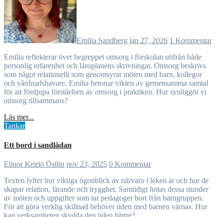
Emilia Sandberg
jan 27, 2026
1 Kommentar
Emilia reflekterar över begreppet omsorg i förskolan utifrån både
personlig erfarenhet och läroplanens skrivningar. Omsorg beskrivs
som något relationellt som genomsyrar möten med barn, kollegor
och vårdnadshavare. Emilia betonar vikten av gemensamma samtal
för att fördjupa förståelsen av omsorg i praktiken. Hur synliggör vi
omsorg tillsammans?
Läs mer...
Tankar
Ett bord i sandlådan
Elinor Keiriö Östlin
nov 23, 2025
0 Kommentar
Texten lyfter hur viktiga ögonblick av närvaro i leken är och hur de
skapar relation, lärande och trygghet. Samtidigt hotas dessa stunder
av möten och uppgifter som tar pedagoger bort från barngruppen.
För att göra verklig skillnad behöver tiden med barnen värnas. Hur
kan verksamheten skydda den tiden bättre?