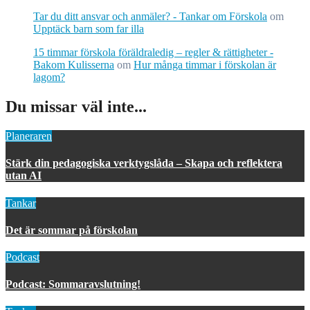
Tar du ditt ansvar och anmäler? - Tankar om Förskola
om
Upptäck barn som far illa
15 timmar förskola föräldraledig – regler & rättigheter -
Bakom Kulisserna
om
Hur många timmar i förskolan är
lagom?
Du missar väl inte...
Planeraren
Stärk din pedagogiska verktygslåda – Skapa och reflektera
utan AI
Tankar
Det är sommar på förskolan
Podcast
Podcast: Sommaravslutning!