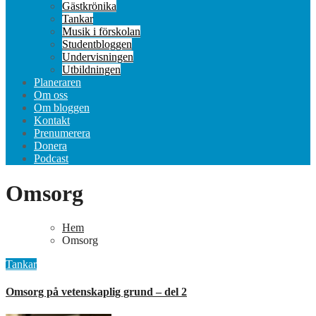
Gästkrönika
Tankar
Musik i förskolan
Studentbloggen
Undervisningen
Utbildningen
Planeraren
Om oss
Om bloggen
Kontakt
Prenumerera
Donera
Podcast
Omsorg
Hem
Omsorg
Tankar
Omsorg på vetenskaplig grund – del 2