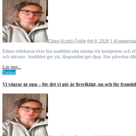
Elinor Keiriö Östlin
feb 8, 2026
1 Kommenta
Elinor reflekterar över hur snabbhet ofta misstas för kompetens och effektivitet, men att det saktar ner och närvaron som verkligen skapar kontakt. Genom att välja den långsamma vägen värnas relation, kropp
och närvaro. Snabbhet ger yta, långsamhet ger djup. Hur påverkar ditt
Läs mer...
Tankar
Vi vägrar ge upp – för det vi gör är livsviktigt, nu och för framti