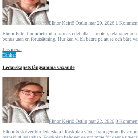
Elinor Keiriö Östlin
mar 29, 2026
1 Komment
Elinor lyfter hur arbetsmiljö formas i det lilla – i möten, relationer och enkla handlingar som ett genuint “hej”. Kollegial närvaro och omtanke blir avgörande för trygghet och ork i vardagen. Relationer är inte en
bonus utan en förutsättning. Hur kan vi bli bättre på att se och bära v
Läs mer...
Tankar
Ledarskapets långsamma växande
Elinor Keiriö Östlin
mar 22, 2026
0 Komment
Elinor beskriver hur ledarskap i förskolan växer fram genom livserfarenhet snarare än metoder. Närvaro, lyssnande och mognad blir centralt. Genom tid, misstag och relationer formas ett mer hållbart och
mänskligt ledarskap. Förskolan behöver ge utrymme för denna utvecklin