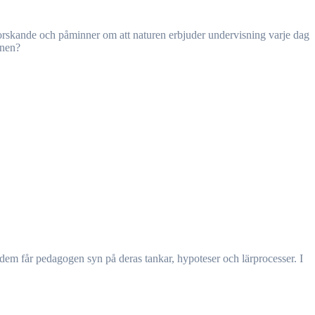
nnen?