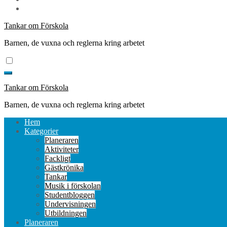
Tankar om Förskola
Barnen, de vuxna och reglerna kring arbetet
Tankar om Förskola
Barnen, de vuxna och reglerna kring arbetet
Hem
Kategorier
Planeraren
Aktiviteter
Fackligt
Gästkrönika
Tankar
Musik i förskolan
Studentbloggen
Undervisningen
Utbildningen
Planeraren