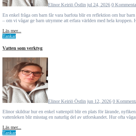
Elinor Keiriö Östlin
jul 24, 2026
0 Kommenta
En enkel fråga om barn får vara barfota blir en reflektion om hur barn lär genom sina sinnen. Inlägget lyfter balansen mellan trygghet och utforskande och påminner om att naturen erbjuder undervisning varje dag
– om vi vågar ge barn utrymme att erfara världen med hela kroppen. 
Läs mer...
Tankar
Vatten som verktyg
Elinor Keiriö Östlin
jun 12, 2026
0 Komment
Elinor skildrar hur en enkel vattenpöl blir en plats för lärande, nyfikenhet och upptäckter. Genom att följa barnens initiativ istället för att styra dem får pedagogen syn på deras tankar, hypoteser och lärprocesser. I
vattenleken blir misstag en naturlig del av utforskandet. Hur ofta våga
Läs mer...
Tankar