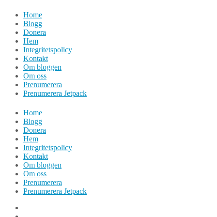
Hoppa
Home
till
Blogg
innehåll
Donera
Hem
Integritetspolicy
Kontakt
Om bloggen
Om oss
Prenumerera
Prenumerera Jetpack
Home
Blogg
Donera
Hem
Integritetspolicy
Kontakt
Om bloggen
Om oss
Prenumerera
Prenumerera Jetpack