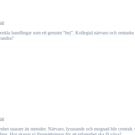
ar
arandra?
ar
g. Hur skapar vi förutsättningar för att erfarenhet ska få växa?