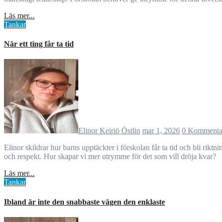
Läs mer...
Tankar
När ett ting får ta tid
Elinor Keiriö Östlin
mar 1, 2026
0 Kommenta
Elinor skildrar hur barns upptäckter i förskolan får ta tid och bli riktningar för lärande. Små ting kan växa till gemensamma världar när vuxna följer snarare än styr. Det långsamma, cirkulära lärandet ges värde
och respekt. Hur skapar vi mer utrymme för det som vill dröja kvar?
Läs mer...
Tankar
Ibland är inte den snabbaste vägen den enklaste