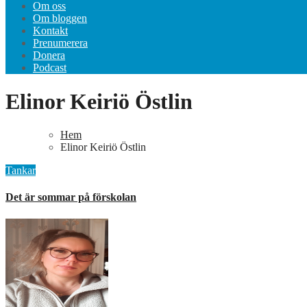
Om oss
Om bloggen
Kontakt
Prenumerera
Donera
Podcast
Elinor Keiriö Östlin
Hem
Elinor Keiriö Östlin
Tankar
Det är sommar på förskolan