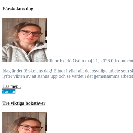
Förskolans dag
Elinor Keiriö Östlin
maj 21, 2026
0 Komment
Idag är det förskolans dag! Elinor hyllar allt det osynliga arbete som sker i förskolan varje dag. Genom relationer, omsorg, konflikter, lärande och samarbete formas både barnens nutid och samhällets framtid. Hon
lyfter vikten av att stanna upp och se värdet i det gemensamma arbet
Läs mer...
Tankar
Tre viktiga bokstäver