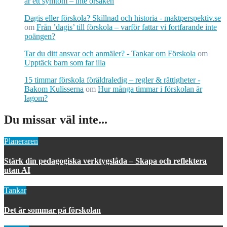
är ett symtom – inte orsaken
Dagis eller förskola? Skillnad och historia - maktperspektiv.se
om
Från ’dagis’ till förskola – varför fattar vi fortfarande inte
poängen?
Tar du ditt ansvar och anmäler? - Tankar om Förskola
om
Upptäck barn som far illa
15 timmar förskola föräldraledig – regler & rättigheter -
Bakom Kulisserna
om
Hur många timmar i förskolan är
lagom?
Du missar väl inte...
Planeraren
Stärk din pedagogiska verktygslåda – Skapa och reflektera
utan AI
Tankar
Det är sommar på förskolan