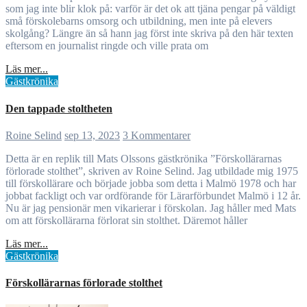
som jag inte blir klok på: varför är det ok att tjäna pengar på väldigt
små förskolebarns omsorg och utbildning, men inte på elevers
skolgång? Längre än så hann jag först inte skriva på den här texten
eftersom en journalist ringde och ville prata om
Läs mer...
Gästkrönika
Den tappade stoltheten
Roine Selind
sep 13, 2023
3 Kommentarer
Detta är en replik till Mats Olssons gästkrönika ”Förskollärarnas
förlorade stolthet”, skriven av Roine Selind. Jag utbildade mig 1975
till förskollärare och började jobba som detta i Malmö 1978 och har
jobbat fackligt och var ordförande för Lärarförbundet Malmö i 12 år.
Nu är jag pensionär men vikarierar i förskolan. Jag håller med Mats
om att förskollärarna förlorat sin stolthet. Däremot håller
Läs mer...
Gästkrönika
Förskollärarnas förlorade stolthet