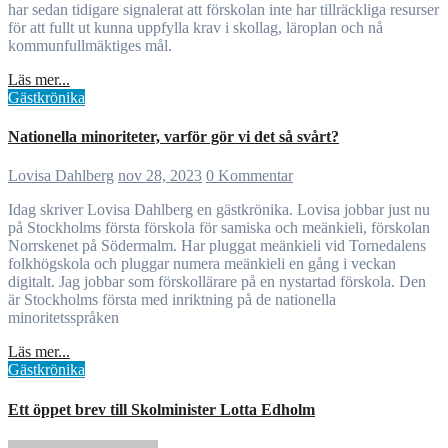
har sedan tidigare signalerat att förskolan inte har tillräckliga resurser
för att fullt ut kunna uppfylla krav i skollag, läroplan och nå
kommunfullmäktiges mål.
Läs mer...
Gästkrönika
Nationella minoriteter, varför gör vi det så svårt?
Lovisa Dahlberg
nov 28, 2023
0 Kommentar
Idag skriver Lovisa Dahlberg en gästkrönika. Lovisa jobbar just nu
på Stockholms första förskola för samiska och meänkieli, förskolan
Norrskenet på Södermalm. Har pluggat meänkieli vid Tornedalens
folkhögskola och pluggar numera meänkieli en gång i veckan
digitalt. Jag jobbar som förskollärare på en nystartad förskola. Den
är Stockholms första med inriktning på de nationella
minoritetsspråken
Läs mer...
Gästkrönika
Ett öppet brev till Skolminister Lotta Edholm