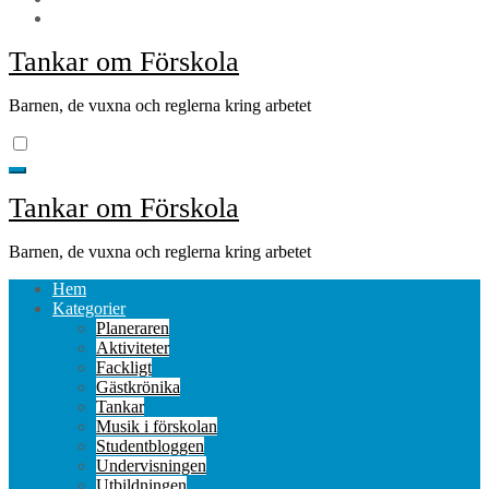
Tankar om Förskola
Barnen, de vuxna och reglerna kring arbetet
Tankar om Förskola
Barnen, de vuxna och reglerna kring arbetet
Hem
Kategorier
Planeraren
Aktiviteter
Fackligt
Gästkrönika
Tankar
Musik i förskolan
Studentbloggen
Undervisningen
Utbildningen