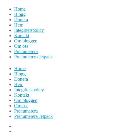
Hoppa
Home
till
Blogg
innehåll
Donera
Hem
Integritetspolicy
Kontakt
Om bloggen
Om oss
Prenumerera
Prenumerera Jetpack
Home
Blogg
Donera
Hem
Integritetspolicy
Kontakt
Om bloggen
Om oss
Prenumerera
Prenumerera Jetpack