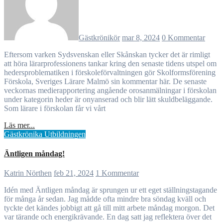
Gästkrönikör
mar 8, 2024
0 Kommentar
Eftersom varken Sydsvenskan eller Skånskan tycker det är rimligt
att höra lärarprofessionens tankar kring den senaste tidens utspel om
hedersproblematiken i förskoleförvaltningen gör Skolformsförening
Förskola, Sveriges Lärare Malmö sin kommentar här. De senaste
veckornas medierapportering angående orosanmälningar i förskolan
under kategorin heder är onyanserad och blir lätt skuldbeläggande.
Som lärare i förskolan får vi vårt
Läs mer...
Gästkrönika
Utbildningen
Äntligen måndag!
Katrin Nörthen
feb 21, 2024
1 Kommentar
Idén med Äntligen måndag är sprungen ur ett eget ställningstagande
för många år sedan. Jag mådde ofta mindre bra söndag kväll och
tyckte det kändes jobbigt att gå till mitt arbete måndag morgon. Det
var tärande och energikrävande. En dag satt jag reflektera över det