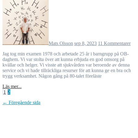
Mats Olsson
sep 8, 2023
11 Kommentarer
Jag tog min examen 1978 och arbetade 25 år i barngrupp på OB-
daghem. Vi var stolta över att kunna erbjuda en god omsorg på
kvällar och helger. Vi visste att sjukvården var beroende av denna
service och vi hade tillräckliga resurser för att kunna ge en bra och
trygg verksamhet. Någon gång på 80-talet föreläste
Läs mer...
Sidnumrering
1
2
för
← Föregående sida
inlägg