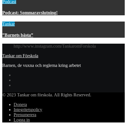
Podcast
Podcast: Sommaravslutning!
Tankar
”Barnets bästa”
http://www.instagram.com/TankaromForskola
Tankar om Förskola
Barnen, de vuxna och reglerna kring arbetet
© 2023 Tankar om förskola. All Rights Reserved.
Donera
Integritetspolicy
Prenumerera
Logga in