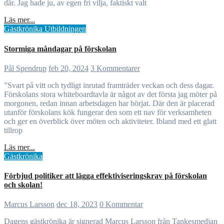
där. Jag hade ju, av egen fri vilja, faktiskt valt
Läs mer...
Gästkrönika
Utbildningen
Stormiga måndagar på förskolan
Pål Spendrup
feb 20, 2024
3 Kommentarer
”Svart på vitt och tydligt inrutad framträder veckan och dess dagar.
Förskolans stora whiteboardtavla är något av det första jag möter på
morgonen, redan innan arbetsdagen har börjat. Där den är placerad
utanför förskolans kök fungerar den som ett nav för verksamheten
och ger en överblick över möten och aktiviteter. Ibland med ett glatt
tillrop
Läs mer...
Gästkrönika
Förbjud politiker att lägga effektiviseringskrav på förskolan
och skolan!
Marcus Larsson
dec 18, 2023
0 Kommentar
Dagens gästkrönika är signerad Marcus Larsson från Tankesmedjan