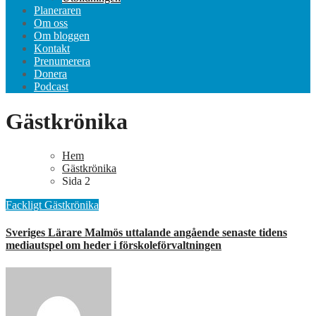
Planeraren
Om oss
Om bloggen
Kontakt
Prenumerera
Donera
Podcast
Gästkrönika
Hem
Gästkrönika
Sida 2
Fackligt
Gästkrönika
Sveriges Lärare Malmös uttalande angående senaste tidens
mediautspel om heder i förskoleförvaltningen