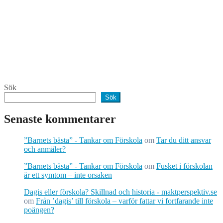
Sök
Sök
Senaste kommentarer
”Barnets bästa” - Tankar om Förskola
om
Tar du ditt ansvar
och anmäler?
”Barnets bästa” - Tankar om Förskola
om
Fusket i förskolan
är ett symtom – inte orsaken
Dagis eller förskola? Skillnad och historia - maktperspektiv.se
om
Från ’dagis’ till förskola – varför fattar vi fortfarande inte
poängen?