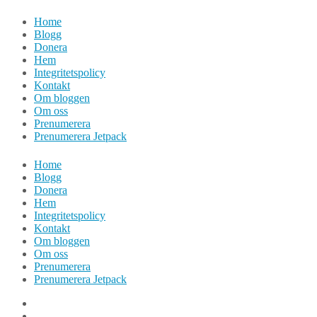
Hoppa
Home
till
Blogg
innehåll
Donera
Hem
Integritetspolicy
Kontakt
Om bloggen
Om oss
Prenumerera
Prenumerera Jetpack
Home
Blogg
Donera
Hem
Integritetspolicy
Kontakt
Om bloggen
Om oss
Prenumerera
Prenumerera Jetpack