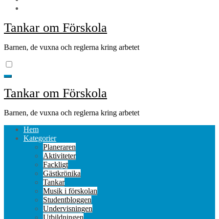
Tankar om Förskola
Barnen, de vuxna och reglerna kring arbetet
Tankar om Förskola
Barnen, de vuxna och reglerna kring arbetet
Hem
Kategorier
Planeraren
Aktiviteter
Fackligt
Gästkrönika
Tankar
Musik i förskolan
Studentbloggen
Undervisningen
Utbildningen