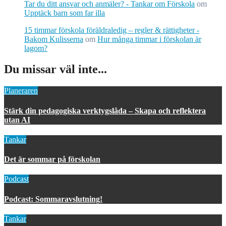
Tar du ditt ansvar och anmäler? - Tankar om Förskola
om
Upptäck barn som far illa
15 timmar förskola föräldraledig – regler & rättigheter -
Bakom Kulisserna
om
Hur många timmar i förskolan är
lagom?
Du missar väl inte...
Planeraren
Stärk din pedagogiska verktygslåda – Skapa och reflektera
utan AI
Tankar
Det är sommar på förskolan
Podcast
Podcast: Sommaravslutning!
Tankar