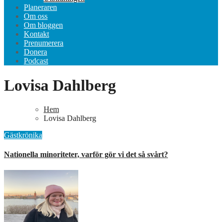
Planeraren
Om oss
Om bloggen
Kontakt
Prenumerera
Donera
Podcast
Lovisa Dahlberg
Hem
Lovisa Dahlberg
Gästkrönika
Nationella minoriteter, varför gör vi det så svårt?