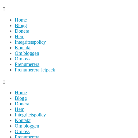
Hoppa
till
Home
innehåll
Blogg
Donera
Hem
Integritetspolicy
Kontakt
Om bloggen
Om oss
Prenumerera
Prenumerera Jetpack
Home
Blogg
Donera
Hem
Integritetspolicy
Kontakt
Om bloggen
Om oss
Prenumerera