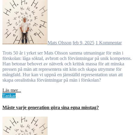
Mats Olsson
feb 9, 2025
1 Kommentar
Trots 50 år i yrket ser Mats Olsson samma utmaningar för män i
förskolan: låga söktal, avbrott och förväntningar på unik kompetens.
Han betonar behovet av nätverk och kritisk massa för att minska
pressen på män att representera sitt kön och skapa utrymme för
mångfald. Hur kan vi uppnå en jämställd representation utan att
skapa orealistiska förväntningar på män i förskolan?
Läs mer...
Tankar
Måste varje generation göra sina egna misstag?