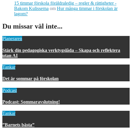
15 timmar förskola föräldraledig – regler & rättigheter -
Bakom Kulisserna
om
Hur många timmar i förskolan är
lagom?
Du missar väl inte...
Planeraren
Stärk din pedagogiska verktygslåda – Skapa och reflektera
utan AI
Tankar
Det är sommar på förskolan
Podcast
Podcast: Sommaravslutning!
Tankar
”Barnets bästa”