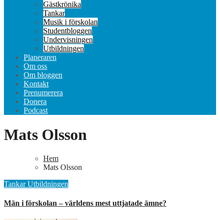
Gästkrönika
Tankar
Musik i förskolan
Studentbloggen
Undervisningen
Utbildningen
Planeraren
Om oss
Om bloggen
Kontakt
Prenumerera
Donera
Podcast
Mats Olsson
Hem
Mats Olsson
Tankar
Utbildningen
Män i förskolan – världens mest uttjatade ämne?