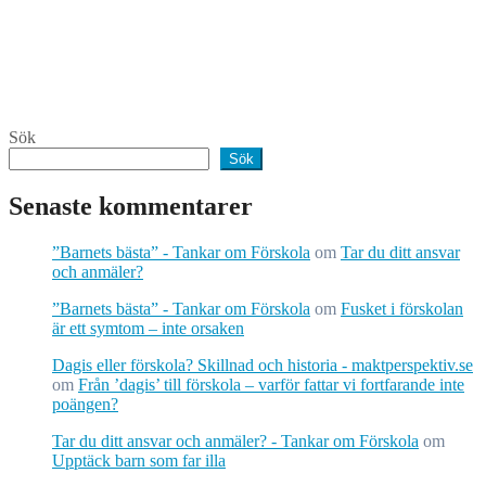
Sök
Sök
Senaste kommentarer
”Barnets bästa” - Tankar om Förskola
om
Tar du ditt ansvar
och anmäler?
”Barnets bästa” - Tankar om Förskola
om
Fusket i förskolan
är ett symtom – inte orsaken
Dagis eller förskola? Skillnad och historia - maktperspektiv.se
om
Från ’dagis’ till förskola – varför fattar vi fortfarande inte
poängen?
Tar du ditt ansvar och anmäler? - Tankar om Förskola
om
Upptäck barn som far illa