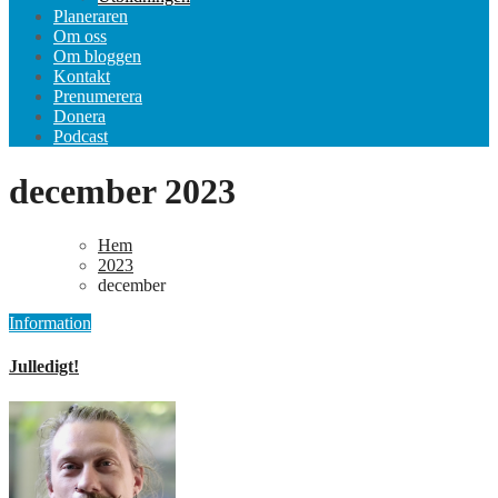
Planeraren
Om oss
Om bloggen
Kontakt
Prenumerera
Donera
Podcast
december 2023
Hem
2023
december
Information
Julledigt!