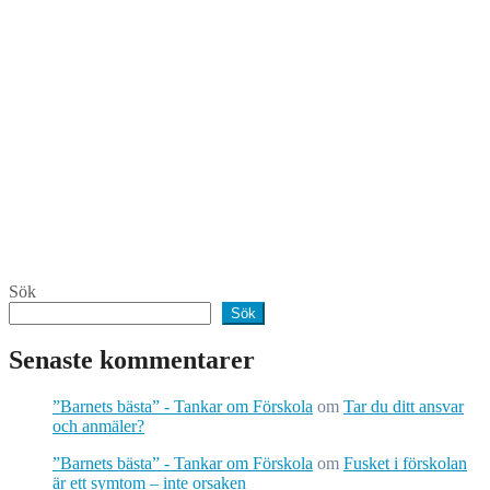
Sök
Sök
Senaste kommentarer
”Barnets bästa” - Tankar om Förskola
om
Tar du ditt ansvar
och anmäler?
”Barnets bästa” - Tankar om Förskola
om
Fusket i förskolan
är ett symtom – inte orsaken