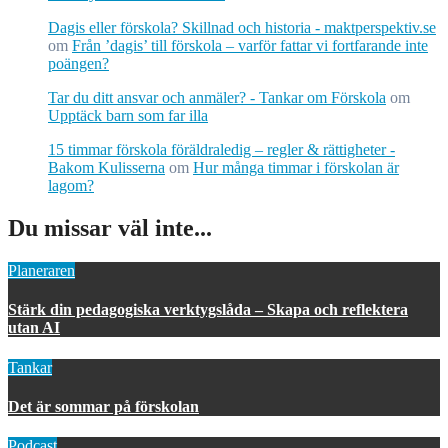
Dagis eller förskola? Skillnad och historia - maktperspektiv.se
om
Från ’dagis’ till förskola – varför fattar vi fortfarande inte
poängen?
Tar du ditt ansvar och anmäler? - Tankar om Förskola
om
Upptäck barn som far illa
15 timmar förskola föräldraledig – regler & rättigheter -
Bakom Kulisserna
om
Hur många timmar i förskolan är
lagom?
Du missar väl inte...
Planeraren
Stärk din pedagogiska verktygslåda – Skapa och reflektera
utan AI
Tankar
Det är sommar på förskolan
Podcast