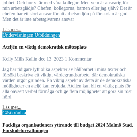
jobbet. Och hur vi är med våra kollegor. Men vem är ansvarig för
min arbetsglädje? Chefen, kollegorna, barnen eller jag själv? Det är
chefen har ett stort ansvar för att arbetsmiljön på förskolan är god.
Men det är inte arbetsgivarens ansvar
Läs mer...
Undervisningen
Utbildningen
Ateljén en viktig demokratisk mötesplats
Kelly Mills Kallin
dec 13, 2023
1 Kommentar
Jag har tidigare lyft olika aspekter av hållbarhet i mina texter och
försökt beskriva ett viktigt värdegrundsarbete, där demokratiska
värden utgör grunden. En viktig aspekt av detta är de demokratiska
möjligheter en ateljé kan erbjuda. Ateljén kan bli en viktig plats för
alla oavsett verbal förmåga och ge flera möjligheter att göra sin röst
hörd.
Läs mer...
Gästkrönika
Fackliga organisationers yttrande till budget 2024 Malmö Stad,
Förskoleförvaltningen