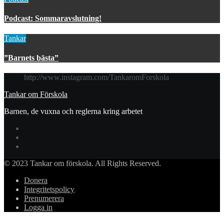
Podcast: Sommaravslutning!
Tankar
”Barnets bästa”
http://www.instagram.com/TankaromForskola
Tankar om Förskola
Barnen, de vuxna och reglerna kring arbetet
© 2023 Tankar om förskola. All Rights Reserved.
Donera
Integritetspolicy
Prenumerera
Logga in