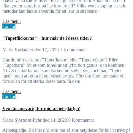
klass? Vilka sätt finns det för att ge ett barn i förskolan och skolan
lika god omsorg fast på lite kortare tid? Vilka vetenskapligt testade
metoder kan lärare använda för att lära ut snabbare –
Läs mer...
Tankar
”Tapetflickorna” – hur mår de i dessa tider?
Maria Karlander
dec 17, 2023
1 Kommentar
Har du hört talas om ”Tapetflickor” eller ”Tapetpojkar”? Eller
”Tapetbarn” för er som föredrar att lyfta bort genus- och könbiten.
Ni vet de där barnen som varken hörs eller syns och bara ”flyter
med”, utan att göra något väsen av sig. Förr om åren, arbetade vi i
förskolan för att stärka dessa barn, få dem
Läs mer...
Tankar
Vem är ansvarig för min arbetsglädje?
Maria Sjöström-Fyhr
dec 14, 2023
0 Kommentar
Arbetsglädje. Ett litet ord som har så stor betydelse för hur vi trivs på