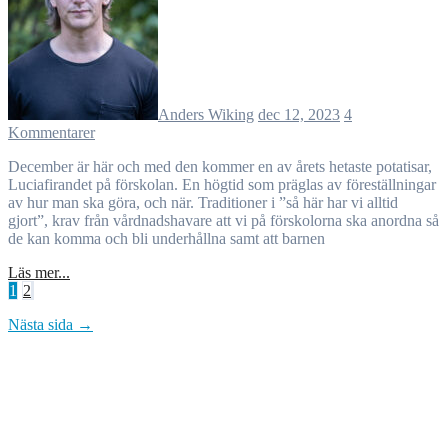
Anders Wiking
dec 12, 2023
4
Kommentarer
December är här och med den kommer en av årets hetaste potatisar,
Luciafirandet på förskolan. En högtid som präglas av föreställningar
av hur man ska göra, och när. Traditioner i ”så här har vi alltid
gjort”, krav från vårdnadshavare att vi på förskolorna ska anordna så
de kan komma och bli underhållna samt att barnen
Läs mer...
Sidnumrering
1
2
för
Nästa sida →
inlägg