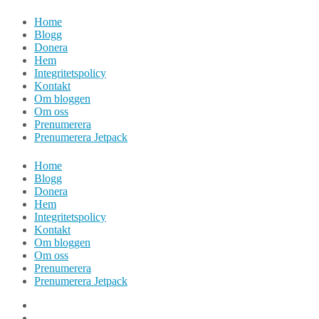
Hoppa
Home
till
Blogg
innehåll
Donera
Hem
Integritetspolicy
Kontakt
Om bloggen
Om oss
Prenumerera
Prenumerera Jetpack
Home
Blogg
Donera
Hem
Integritetspolicy
Kontakt
Om bloggen
Om oss
Prenumerera
Prenumerera Jetpack