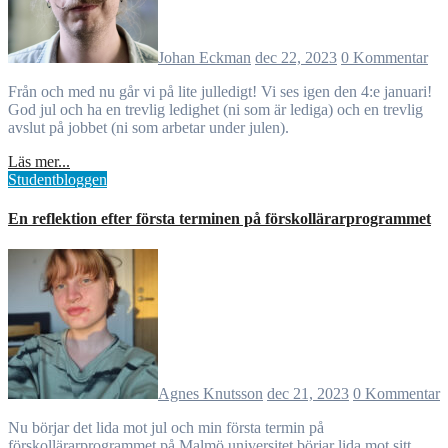
Johan Eckman
dec 22, 2023
0 Kommentar
Från och med nu går vi på lite julledigt! Vi ses igen den 4:e januari!
God jul och ha en trevlig ledighet (ni som är lediga) och en trevlig
avslut på jobbet (ni som arbetar under julen).
Läs mer...
Studentbloggen
En reflektion efter första terminen på förskollärarprogrammet
Agnes Knutsson
dec 21, 2023
0 Kommentar
Nu börjar det lida mot jul och min första termin på
förskollärarprogrammet på Malmö universitet börjar lida mot sitt