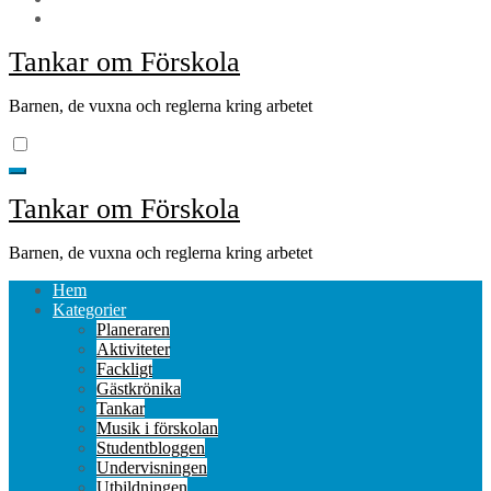
Tankar om Förskola
Barnen, de vuxna och reglerna kring arbetet
Tankar om Förskola
Barnen, de vuxna och reglerna kring arbetet
Hem
Kategorier
Planeraren
Aktiviteter
Fackligt
Gästkrönika
Tankar
Musik i förskolan
Studentbloggen
Undervisningen
Utbildningen