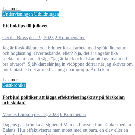
Läs mer...
Undervisningen
Utbildningen
Ett boktips till jullovet
Cecilia Bross
dec 19, 2023
2 Kommentarer
Jag är förskollärare och brinner för att arbeta med språk, litteratur
och högläsning. Överraskande, eller? Nja, det är ungefär lika
spektakulärt som att säga ”jag är kock och älskar att laga mat med
bra råvaror”. Självklart slår jag in vidöppna dörrar när jag skriver om
hur fantastiskt det är med läsning i barngrupp. Ändå kan
Läs mer...
Gästkrönika
Förbjud politiker att lägga effektiviseringskrav på förskolan
och skolan!
Marcus Larsson
dec 18, 2023
0 Kommentar
Dagens gästkrönika är signerad Marcus Larsson från Tankesmedjan
Balans. Hur effektiviserar man mötet med ett barn, en elev eller en