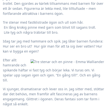
trollet
. Den gjordes av kärlek tillsammans med barnen för över
ett år sedan. Figurerna är lekta med, lite tilltufsade – men
fortfarande attraktiva i barnens ögon.
Tre stenar med fastklistrade ögon och ull som hår.
En lång krokig pinne med garn som blivit till sagans troll.
Lite tyg och några träbitar till bro.
Idag tar jag med hammare och spik. Jag låter barnen fundera:
Hur ser en bro ut? Hur gör man för att ta sig över vatten? Hur
kan vi bygga en egen?
Efter allt
hamrande och
spikande häftar vi fast tyg och börjar leka. Vi turas om. Vi
spelar upp sagan igen och igen. “En gång till!”. Och en gång
till.
Vi sjunger, dramatiserar och lever oss in. Jag sitter med, stöttar
där det behövs, men framför allt fascineras jag av barnens
engagemang. Glittret i ögonen. Deras fantasi som tar form i
något så enkelt.