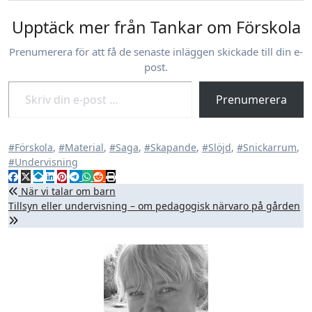
Upptäck mer från Tankar om Förskola
Prenumerera för att få de senaste inläggen skickade till din e-
post.
Skriv din e-post …
Prenumerera
#Förskola
,
#Material
,
#Saga
,
#Skapande
,
#Slöjd
,
#Snickarrum
,
#Undervisning
Inläggsnavigering
När vi talar om barn
Tillsyn eller undervisning – om pedagogisk närvaro på gården