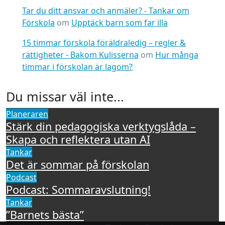
Tar du ditt ansvar och anmäler? - Tankar om
Förskola
om
Upptäck barn som far illa
15 timmar förskola föräldraledig – regler &
rättigheter - Bakom Kulisserna
om
Hur många
timmar i förskolan är lagom?
Du missar väl inte...
Planeraren
Stärk din pedagogiska verktygslåda –
Skapa och reflektera utan AI
Tankar
Det är sommar på förskolan
Podcast
Podcast: Sommaravslutning!
Tankar
”Barnets bästa”