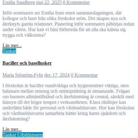
Emilia Sandberg
maj 22, 2025
0 Kommentar
Inför sommaren ser Emilia fram emot sammanslagningen, där
kollegor och barn från olika förskolor möts. Det skapas nya och
återknyts gamla relationer. Planering inför sommaren påbörjas redan
under våren. Hur kan vi bäst förbereda för att alla ska känna sig
trygga och välkomna?
Läs mer...
Tankar
Baciller och basellusker
Maria Sjöström-Fyhr
dec 17, 2024
0 Kommentar
I förskolan är baciller oundvikliga och hygienrutiner viktiga, men
balansen mellan omsorg och smittspridning är utmanande. Frågan
om barnens allmäntillstånd och återhämtning är central, särskilt med
hänsyn till det högre tempot i verksamheten. Klara riktlinjer kan
underlätta både för personal och vårdnadshavare. Hur kan förskolan
och vårdnadshavarna samarbeta bättre kring barns sjukdom och
återhämtning?
Läs mer...
Tankar
Utbildningen