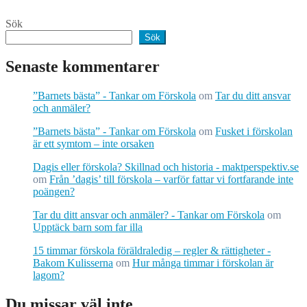
Sök
Sök
Senaste kommentarer
”Barnets bästa” - Tankar om Förskola
om
Tar du ditt ansvar
och anmäler?
”Barnets bästa” - Tankar om Förskola
om
Fusket i förskolan
är ett symtom – inte orsaken
Dagis eller förskola? Skillnad och historia - maktperspektiv.se
om
Från ’dagis’ till förskola – varför fattar vi fortfarande inte
poängen?
Tar du ditt ansvar och anmäler? - Tankar om Förskola
om
Upptäck barn som far illa
15 timmar förskola föräldraledig – regler & rättigheter -
Bakom Kulisserna
om
Hur många timmar i förskolan är
lagom?
Du missar väl inte...