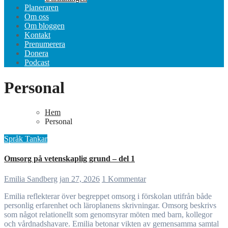
Planeraren
Om oss
Om bloggen
Kontakt
Prenumerera
Donera
Podcast
Personal
Hem
Personal
Språk
Tankar
Omsorg på vetenskaplig grund – del 1
Emilia Sandberg
jan 27, 2026
1 Kommentar
Emilia reflekterar över begreppet omsorg i förskolan utifrån både
personlig erfarenhet och läroplanens skrivningar. Omsorg beskrivs
som något relationellt som genomsyrar möten med barn, kollegor
och vårdnadshavare. Emilia betonar vikten av gemensamma samtal