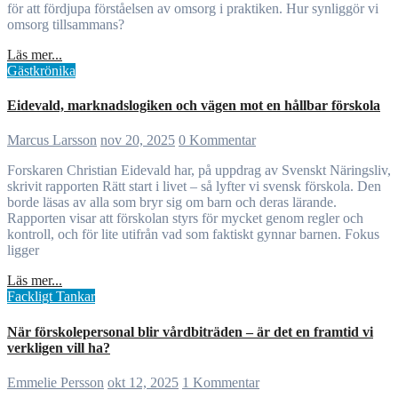
för att fördjupa förståelsen av omsorg i praktiken. Hur synliggör vi
omsorg tillsammans?
Läs mer...
Gästkrönika
Eidevald, marknadslogiken och vägen mot en hållbar förskola
Marcus Larsson
nov 20, 2025
0 Kommentar
Forskaren Christian Eidevald har, på uppdrag av Svenskt Näringsliv,
skrivit rapporten Rätt start i livet – så lyfter vi svensk förskola. Den
borde läsas av alla som bryr sig om barn och deras lärande.
Rapporten visar att förskolan styrs för mycket genom regler och
kontroll, och för lite utifrån vad som faktiskt gynnar barnen. Fokus
ligger
Läs mer...
Fackligt
Tankar
När förskolepersonal blir vårdbiträden – är det en framtid vi
verkligen vill ha?
Emmelie Persson
okt 12, 2025
1 Kommentar