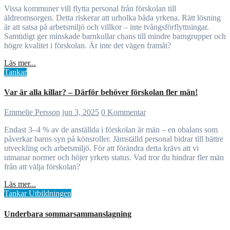
Vissa kommuner vill flytta personal från förskolan till
äldreomsorgen. Detta riskerar att urholka båda yrkena. Rätt lösning
är att satsa på arbetsmiljö och villkor – inte tvångsförflyttningar.
Samtidigt ger minskade barnkullar chans till mindre barngrupper och
högre kvalitet i förskolan. Är inte det vägen framåt?
Läs mer...
Tankar
Var är alla killar? – Därför behöver förskolan fler män!
Emmelie Persson
jun 3, 2025
0 Kommentar
Endast 3–4 % av de anställda i förskolan är män – en obalans som
påverkar barns syn på könsroller. Jämställd personal bidrar till bättre
utveckling och arbetsmiljö. För att förändra detta krävs att vi
utmanar normer och höjer yrkets status. Vad tror du hindrar fler män
från att välja förskolan?
Läs mer...
Tankar
Utbildningen
Underbara sommarsammanslagning