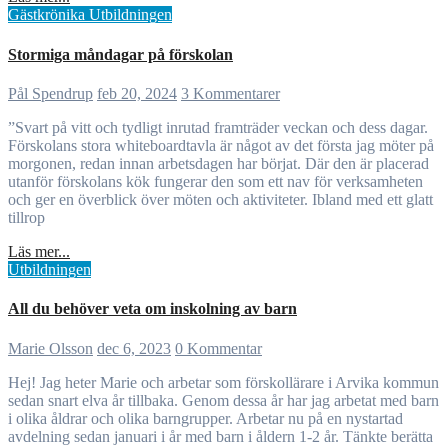
Gästkrönika
Utbildningen
Stormiga måndagar på förskolan
Pål Spendrup
feb 20, 2024
3 Kommentarer
”Svart på vitt och tydligt inrutad framträder veckan och dess dagar.
Förskolans stora whiteboardtavla är något av det första jag möter på
morgonen, redan innan arbetsdagen har börjat. Där den är placerad
utanför förskolans kök fungerar den som ett nav för verksamheten
och ger en överblick över möten och aktiviteter. Ibland med ett glatt
tillrop
Läs mer...
Utbildningen
All du behöver veta om inskolning av barn
Marie Olsson
dec 6, 2023
0 Kommentar
Hej! Jag heter Marie och arbetar som förskollärare i Arvika kommun
sedan snart elva år tillbaka. Genom dessa år har jag arbetat med barn
i olika åldrar och olika barngrupper. Arbetar nu på en nystartad
avdelning sedan januari i år med barn i åldern 1-2 år. Tänkte berätta