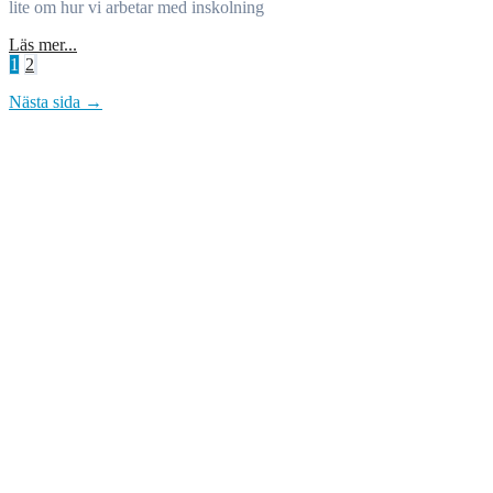
lite om hur vi arbetar med inskolning
Läs mer...
Sidnumrering
1
2
för
Nästa sida →
inlägg