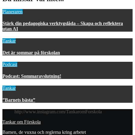
Planeraren
Stärk din pedagogiska verktygslåda – Skapa och reflektera
utan AI
Tankar
Det är sommar på förskolan
Podcast
Podcast: Sommaravslutning!
Tankar
”Barnets bästa”
http://www.instagram.com/TankaromForskola
Tankar om Förskola
Barnen, de vuxna och reglerna kring arbetet