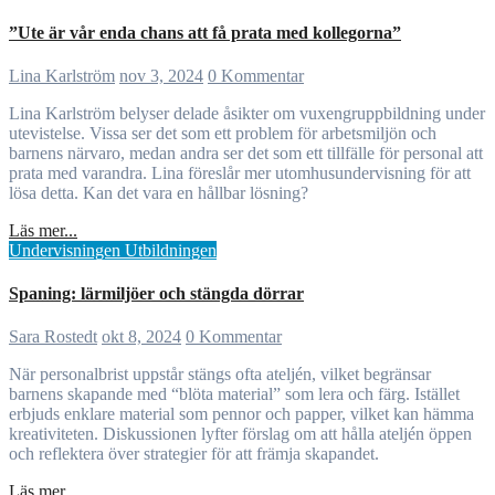
”Ute är vår enda chans att få prata med kollegorna”
Lina Karlström
nov 3, 2024
0 Kommentar
Lina Karlström belyser delade åsikter om vuxengruppbildning under
utevistelse. Vissa ser det som ett problem för arbetsmiljön och
barnens närvaro, medan andra ser det som ett tillfälle för personal att
prata med varandra. Lina föreslår mer utomhusundervisning för att
lösa detta. Kan det vara en hållbar lösning?
Läs mer...
Undervisningen
Utbildningen
Spaning: lärmiljöer och stängda dörrar
Sara Rostedt
okt 8, 2024
0 Kommentar
När personalbrist uppstår stängs ofta ateljén, vilket begränsar
barnens skapande med “blöta material” som lera och färg. Istället
erbjuds enklare material som pennor och papper, vilket kan hämma
kreativiteten. Diskussionen lyfter förslag om att hålla ateljén öppen
och reflektera över strategier för att främja skapandet.
Läs mer...