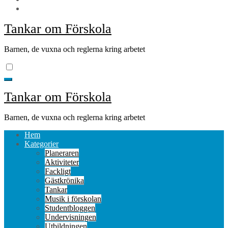
Tankar om Förskola
Barnen, de vuxna och reglerna kring arbetet
Tankar om Förskola
Barnen, de vuxna och reglerna kring arbetet
Hem
Kategorier
Planeraren
Aktiviteter
Fackligt
Gästkrönika
Tankar
Musik i förskolan
Studentbloggen
Undervisningen
Utbildningen