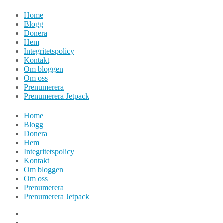
Hoppa
Home
till
Blogg
innehåll
Donera
Hem
Integritetspolicy
Kontakt
Om bloggen
Om oss
Prenumerera
Prenumerera Jetpack
Home
Blogg
Donera
Hem
Integritetspolicy
Kontakt
Om bloggen
Om oss
Prenumerera
Prenumerera Jetpack