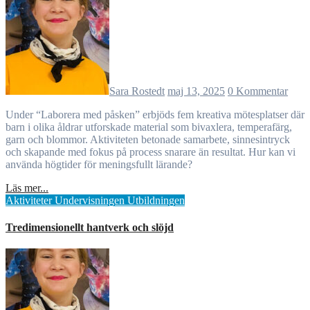
Sara Rostedt
maj 13, 2025
0 Kommentar
Under “Laborera med påsken” erbjöds fem kreativa mötesplatser där
barn i olika åldrar utforskade material som bivaxlera, temperafärg,
garn och blommor. Aktiviteten betonade samarbete, sinnesintryck
och skapande med fokus på process snarare än resultat. Hur kan vi
använda högtider för meningsfullt lärande?
Läs mer...
Aktiviteter
Undervisningen
Utbildningen
Tredimensionellt hantverk och slöjd