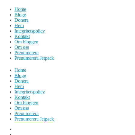
Hoppa
Home
till
Blogg
innehåll
Donera
Hem
Integritetspolicy
Kontakt
Om bloggen
Om oss
Prenumerera
Prenumerera Jetpack
Home
Blogg
Donera
Hem
Integritetspolicy
Kontakt
Om bloggen
Om oss
Prenumerera
Prenumerera Jetpack