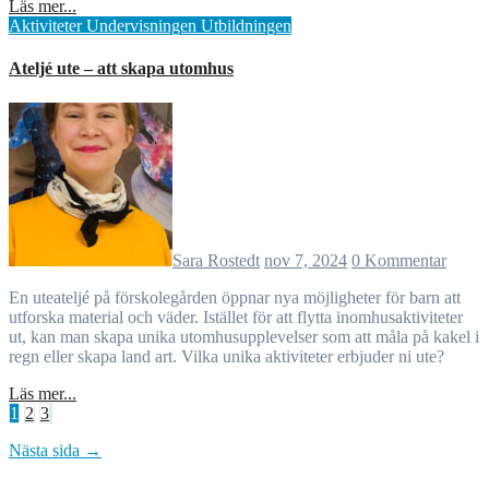
Läs mer...
Aktiviteter
Undervisningen
Utbildningen
Ateljé ute – att skapa utomhus
Sara Rostedt
nov 7, 2024
0 Kommentar
En uteateljé på förskolegården öppnar nya möjligheter för barn att
utforska material och väder. Istället för att flytta inomhusaktiviteter
ut, kan man skapa unika utomhusupplevelser som att måla på kakel i
regn eller skapa land art. Vilka unika aktiviteter erbjuder ni ute?
Läs mer...
Sidnumrering
1
2
3
för
Nästa sida →
inlägg