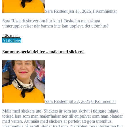
Sara Rostedt
jan 15, 2026
1 Kommentar
Sara Rostedt skriver om hur kan i förskolan man skapa
vinterupplevelser när barnen inte kan uppleva det utomhus?
Läs mer...
Aktiviteter
Sommarspecial del tre – måla med slickers
Sara Rostedt
jul 27, 2025
0 Kommentar
Måla med slickers ute! Slickers är som jag skrivit i tidigare inlägg
torkad lera som man maler/hakar ner till ett pulver som man blandar
med vatten. Att måla med slickers är perfekt att göra utomhus.
Exempelvis på asfalt, stenar träd mm. När solen torkar lerfärgen blir