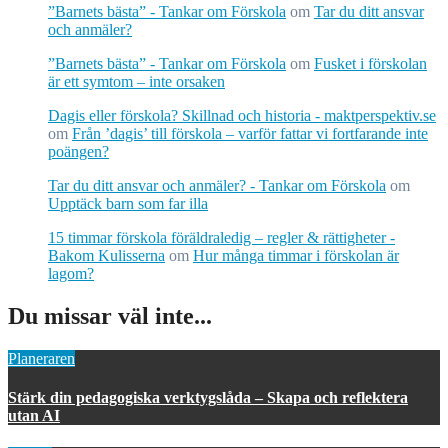
”Barnets bästa” - Tankar om Förskola
om
Tar du ditt ansvar
och anmäler?
”Barnets bästa” - Tankar om Förskola
om
Fusket i förskolan
är ett symtom – inte orsaken
Dagis eller förskola? Skillnad och historia - maktperspektiv.se
om
Från ’dagis’ till förskola – varför fattar vi fortfarande inte
poängen?
Tar du ditt ansvar och anmäler? - Tankar om Förskola
om
Upptäck barn som far illa
15 timmar förskola föräldraledig – regler & rättigheter -
Bakom Kulisserna
om
Hur många timmar i förskolan är
lagom?
Du missar väl inte...
Planeraren
Stärk din pedagogiska verktygslåda – Skapa och reflektera
utan AI