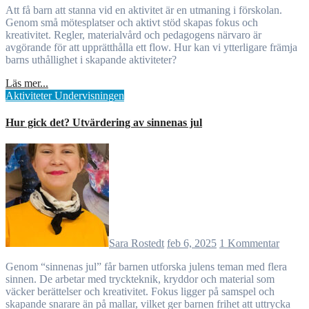
Att få barn att stanna vid en aktivitet är en utmaning i förskolan.
Genom små mötesplatser och aktivt stöd skapas fokus och
kreativitet. Regler, materialvård och pedagogens närvaro är
avgörande för att upprätthålla ett flow. Hur kan vi ytterligare främja
barns uthållighet i skapande aktiviteter?
Läs mer...
Aktiviteter
Undervisningen
Hur gick det? Utvärdering av sinnenas jul
Sara Rostedt
feb 6, 2025
1 Kommentar
Genom “sinnenas jul” får barnen utforska julens teman med flera
sinnen. De arbetar med tryckteknik, kryddor och material som
väcker berättelser och kreativitet. Fokus ligger på samspel och
skapande snarare än på mallar, vilket ger barnen frihet att uttrycka