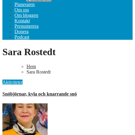
Planeraren
Om oss
Om bloggen
Kontakt
Prenumerera
Donera
Podcast
Sara Rostedt
Hem
Sara Rostedt
Aktiviteter
Snöbjörnar, kyla och knarrande snö