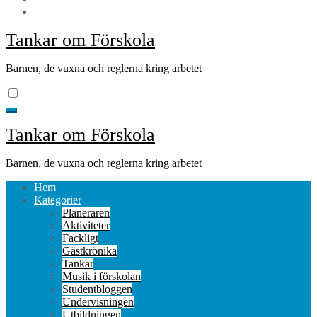
Tankar om Förskola
Barnen, de vuxna och reglerna kring arbetet
Tankar om Förskola
Barnen, de vuxna och reglerna kring arbetet
Hem
Kategorier
Planeraren
Aktiviteter
Fackligt
Gästkrönika
Tankar
Musik i förskolan
Studentbloggen
Undervisningen
Utbildningen