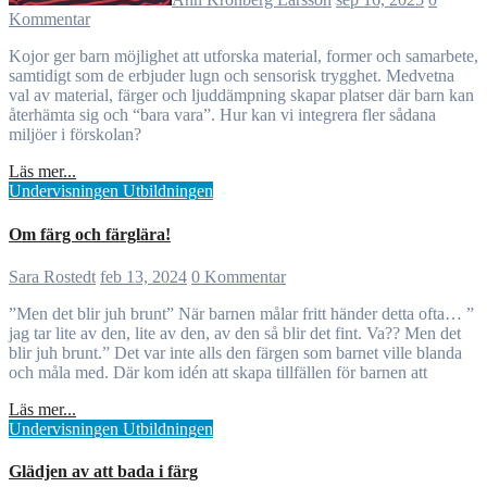
Kommentar
Kojor ger barn möjlighet att utforska material, former och samarbete,
samtidigt som de erbjuder lugn och sensorisk trygghet. Medvetna
val av material, färger och ljuddämpning skapar platser där barn kan
återhämta sig och “bara vara”. Hur kan vi integrera fler sådana
miljöer i förskolan?
Läs mer...
Undervisningen
Utbildningen
Om färg och färglära!
Sara Rostedt
feb 13, 2024
0 Kommentar
”Men det blir juh brunt” När barnen målar fritt händer detta ofta… ”
jag tar lite av den, lite av den, av den så blir det fint. Va?? Men det
blir juh brunt.” Det var inte alls den färgen som barnet ville blanda
och måla med. Där kom idén att skapa tillfällen för barnen att
Läs mer...
Undervisningen
Utbildningen
Glädjen av att bada i färg