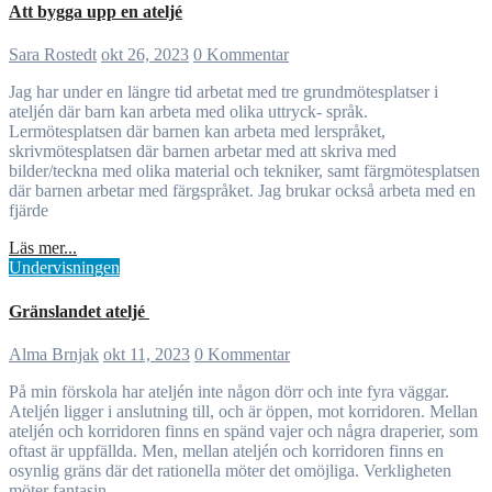
Att bygga upp en ateljé
Sara Rostedt
okt 26, 2023
0 Kommentar
Jag har under en längre tid arbetat med tre grundmötesplatser i
ateljén där barn kan arbeta med olika uttryck- språk.
Lermötesplatsen där barnen kan arbeta med lerspråket,
skrivmötesplatsen där barnen arbetar med att skriva med
bilder/teckna med olika material och tekniker, samt färgmötesplatsen
där barnen arbetar med färgspråket. Jag brukar också arbeta med en
fjärde
Läs mer...
Undervisningen
Gränslandet ateljé
Alma Brnjak
okt 11, 2023
0 Kommentar
På min förskola har ateljén inte någon dörr och inte fyra väggar.
Ateljén ligger i anslutning till, och är öppen, mot korridoren. Mellan
ateljén och korridoren finns en spänd vajer och några draperier, som
oftast är uppfällda. Men, mellan ateljén och korridoren finns en
osynlig gräns där det rationella möter det omöjliga. Verkligheten
möter fantasin,