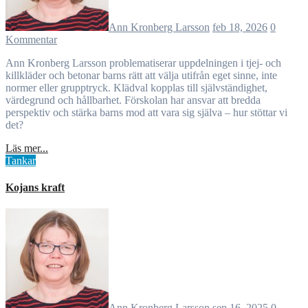
Ann Kronberg Larsson
feb 18, 2026
0
Kommentar
Ann Kronberg Larsson problematiserar uppdelningen i tjej- och
killkläder och betonar barns rätt att välja utifrån eget sinne, inte
normer eller grupptryck. Klädval kopplas till självständighet,
värdegrund och hållbarhet. Förskolan har ansvar att bredda
perspektiv och stärka barns mod att vara sig själva – hur stöttar vi
det?
Läs mer...
Tankar
Kojans kraft
Ann Kronberg Larsson
sep 16, 2025
0