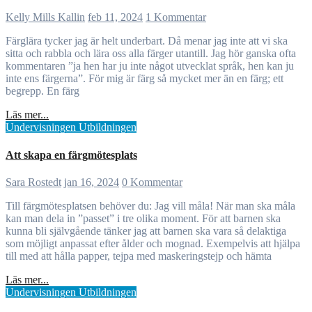
Kelly Mills Kallin
feb 11, 2024
1 Kommentar
Färglära tycker jag är helt underbart. Då menar jag inte att vi ska
sitta och rabbla och lära oss alla färger utantill. Jag hör ganska ofta
kommentaren ”ja hen har ju inte något utvecklat språk, hen kan ju
inte ens färgerna”. För mig är färg så mycket mer än en färg; ett
begrepp. En färg
Läs mer...
Undervisningen
Utbildningen
Att skapa en färgmötesplats
Sara Rostedt
jan 16, 2024
0 Kommentar
Till färgmötesplatsen behöver du: Jag vill måla! När man ska måla
kan man dela in ”passet” i tre olika moment. För att barnen ska
kunna bli självgående tänker jag att barnen ska vara så delaktiga
som möjligt anpassat efter ålder och mognad. Exempelvis att hjälpa
till med att hålla papper, tejpa med maskeringstejp och hämta
Läs mer...
Undervisningen
Utbildningen