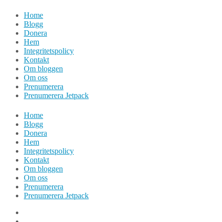
Hoppa
Home
till
Blogg
innehåll
Donera
Hem
Integritetspolicy
Kontakt
Om bloggen
Om oss
Prenumerera
Prenumerera Jetpack
Home
Blogg
Donera
Hem
Integritetspolicy
Kontakt
Om bloggen
Om oss
Prenumerera
Prenumerera Jetpack