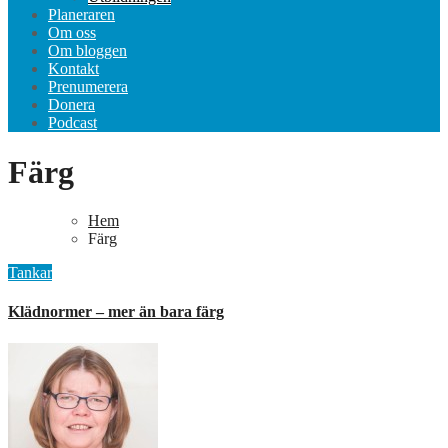
Planeraren
Om oss
Om bloggen
Kontakt
Prenumerera
Donera
Podcast
Färg
Hem
Färg
Tankar
Klädnormer – mer än bara färg