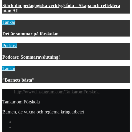
Stärk din pedagogiska verktygslåda – Skapa och reflektera
utan AI
Tankar
Det är sommar på förskolan
Podcast
Podcast: Sommaravslutning!
Tankar
”Barnets bästa”
http://www.instagram.com/TankaromForskola
Tankar om Förskola
Barnen, de vuxna och reglerna kring arbetet