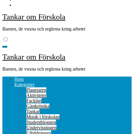
Tankar om Förskola
Barnen, de vuxna och reglerna kring arbetet
Tankar om Förskola
Barnen, de vuxna och reglerna kring arbetet
Hem
Kategorier
Planeraren
Aktiviteter
Fackligt
Gästkrönika
Tankar
Musik i förskolan
Studentbloggen
Undervisningen
Utbildningen