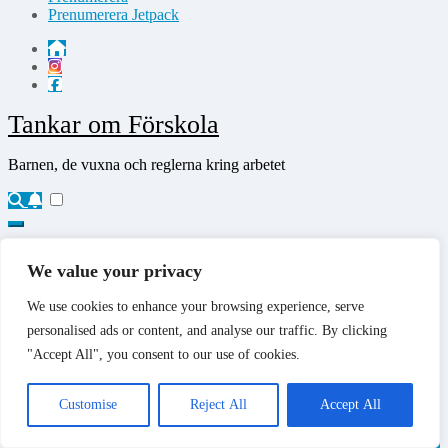
Prenumerera Jetpack
Tankar om Förskola
Barnen, de vuxna och reglerna kring arbetet
Tankar om Förskola
We value your privacy
Barnen, de vuxna och reglerna kring arbetet
We use cookies to enhance your browsing experience, serve
personalised ads or content, and analyse our traffic. By clicking
"Accept All", you consent to our use of cookies.
Hem
Kategorier
Planeraren
Customise
Reject All
Accept All
Aktiviteter
Fackligt