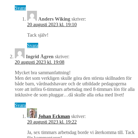
Svara
Anders Wiking
skriver:
20 augusti 2023 kl. 19:10
Tack själv!
Svara
Ingrid Ågren
skriver:
20 augusti 2023 kl. 19:08
Mycket bra sammanfattning!
Men det som verkligen skulle göra den största skillnaden för
både barn, vårdnadshavare och de utbildade pedagogerna
vore att införa 6-timmars arbetsdag med 8-timmars lön för alla
inklusive de som pluggar…då skulle alla orka med livet!
Svara
Johan Eckman
skriver:
20 augusti 2023 kl. 19:22
Ja, sex timmars arbetsdag borde vi återkomma till. Tack
för kommentaren!