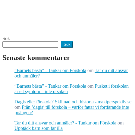
Sök
Sök
Senaste kommentarer
”Barnets bästa” - Tankar om Förskola
om
Tar du ditt ansvar
och anmäler?
”Barnets bästa” - Tankar om Förskola
om
Fusket i förskolan
är ett symtom – inte orsaken
Dagis eller förskola? Skillnad och historia - maktperspektiv.se
om
Från ’dagis’ till förskola – varför fattar vi fortfarande inte
poängen?
Tar du ditt ansvar och anmäler? - Tankar om Förskola
om
Upptäck barn som far illa