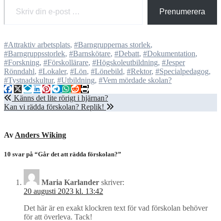
Prenumerera
#Attraktiv arbetsplats
,
#Barngruppernas storlek
,
#Barngruppsstorlek
,
#Barnskötare
,
#Debatt
,
#Dokumentation
,
#Forskning
,
#Förskollärare
,
#Högskoleutbildning
,
#Jesper
Rönndahl
,
#Lokaler
,
#Lön
,
#Lönebild
,
#Rektor
,
#Specialpedagog
,
#Tystnadskultur
,
#Utbildning
,
#Vem mördade skolan?
Inläggsnavigering
Känns det lite rörigt i hjärnan?
Kan vi rädda förskolan? Replik!
Av
Anders Wiking
10 svar på “Går det att rädda förskolan?”
Maria Karlander
skriver:
20 augusti 2023 kl. 13:42
Det här är en exakt klockren text för vad förskolan behöver
för att överleva. Tack!