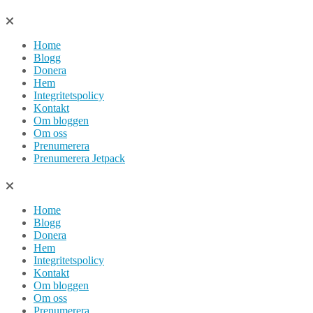
Hoppa
till
Home
innehåll
Blogg
Donera
Hem
Integritetspolicy
Kontakt
Om bloggen
Om oss
Prenumerera
Prenumerera Jetpack
Home
Blogg
Donera
Hem
Integritetspolicy
Kontakt
Om bloggen
Om oss
Prenumerera