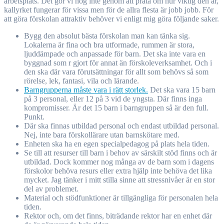
arbetsplats. Det gör vi nog inte genom att prata om hur viktig den är,
kallyrket fungerar för vissa men för de allra flesta är jobb jobb. För
att göra förskolan attraktiv behöver vi enligt mig göra följande saker.
Bygg den absolut bästa förskolan man kan tänka sig.
Lokalerna är fina och bra utformade, rummen är stora,
ljuddämpade och anpassade för barn. Det ska inte vara en
byggnad som r gjort för annat än förskoleverksamhet. Och i
den ska där vara förutsättningar för allt som behövs så som
rörelse, lek, fantasi, vila och lärande.
Barngrupperna måste vara i rätt storlek.
Det ska vara 15 barn
på 3 personal, eller 12 på 3 vid de yngsta. Där finns inga
kompromisser. Är det 15 barn i barngruppen så är den full.
Punkt.
Där ska finnas utbildad personal och endast utbildad personal.
Nej, inte bara förskollärare utan barnskötare med.
Enheten ska ha en egen specialpedagog på plats hela tiden.
Se till att resurser till barn i behov av särskilt stöd finns och är
utbildad. Dock kommer nog många av de barn som i dagens
förskolor behöva resurs eller extra hjälp inte behöva det lika
mycket. Jag tänker i mitt stilla sinne att stressnivåer är en stor
del av problemet.
Material och stödfunktioner är tillgängliga för personalen hela
tiden.
Rektor och, om det finns, biträdande rektor har en enhet där