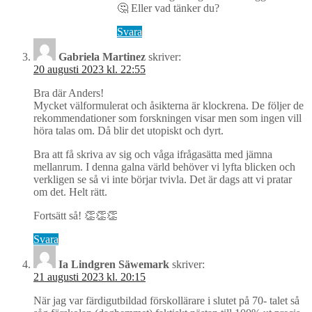
🤔 Eller vad tänker du?
Svara
Gabriela Martinez
skriver:
20 augusti 2023 kl. 22:55
Bra där Anders!
Mycket välformulerat och åsikterna är klockrena. De följer de
rekommendationer som forskningen visar men som ingen vill
höra talas om. Då blir det utopiskt och dyrt.
Bra att få skriva av sig och våga ifrågasätta med jämna
mellanrum. I denna galna värld behöver vi lyfta blicken och
verkligen se så vi inte börjar tvivla. Det är dags att vi pratar
om det. Helt rätt.
Fortsätt så! 👏👏👏
Svara
Ia Lindgren Säwemark
skriver:
21 augusti 2023 kl. 20:15
När jag var färdigutbildad förskollärare i slutet på 70- talet så