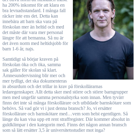
ha 200% inkomst för att klara en
bra levnadsstandard. I många fall
räcker inte ens det. Detta kan
innebära att barn ska vara på
förskolan mer än heltid och med
det måste där vara mer personal
längre för att bemanna. Så nu är
det även norm med heltidsjobb för
barn 1-6 år, najs.
Samtidigt så börjar kraven på
förskolan öka och öka, samma
sak gäller för skolan så klart.
Ämnesundervisning blir mer och
mer tydligt, det ska dokumenteras
in absurdum och det trillar in krav på förskollärarnas
ledaregenskaper. Allt detta sker med större och större barngrupper
men med ungefär samma personalstyrka som innan. Men tyvärr
finns det inte så många förskollärare och utbildade barnskötare som
behövs. Så vad gör vi i just denna bransch? Jo, vi ersätter
förskollärare och barnskötare med…vem som helst egentligen. Så
länge du kan visa upp ett rent straffregister. Där kommer absolut in
guldklimpar i den kategorin med. Finns det någon annan bransch
som så lätt ersätter 3,5 år universitetsstudier mot inga?