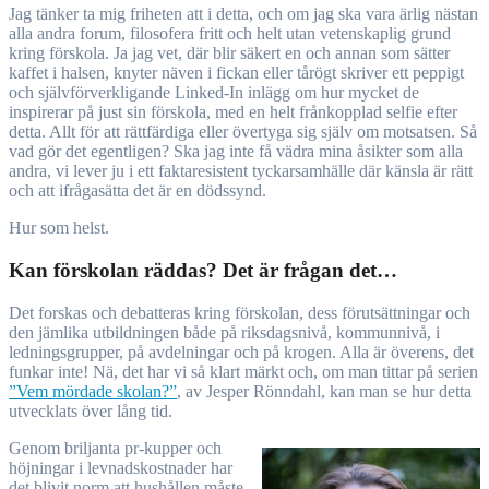
Jag tänker ta mig friheten att i detta, och om jag ska vara ärlig nästan
alla andra forum, filosofera fritt och helt utan vetenskaplig grund
kring förskola. Ja jag vet, där blir säkert en och annan som sätter
kaffet i halsen, knyter näven i fickan eller tårögt skriver ett peppigt
och självförverkligande Linked-In inlägg om hur mycket de
inspirerar på just sin förskola, med en helt frånkopplad selfie efter
detta. Allt för att rättfärdiga eller övertyga sig själv om motsatsen. Så
vad gör det egentligen? Ska jag inte få vädra mina åsikter som alla
andra, vi lever ju i ett faktaresistent tyckarsamhälle där känsla är rätt
och att ifrågasätta det är en dödssynd.
Hur som helst.
Kan förskolan räddas? Det är frågan det…
Det forskas och debatteras kring förskolan, dess förutsättningar och
den jämlika utbildningen både på riksdagsnivå, kommunnivå, i
ledningsgrupper, på avdelningar och på krogen. Alla är överens, det
funkar inte! Nä, det har vi så klart märkt och, om man tittar på serien
”Vem mördade skolan?”
, av Jesper Rönndahl, kan man se hur detta
utvecklats över lång tid.
Genom briljanta pr-kupper och
höjningar i levnadskostnader har
det blivit norm att hushållen måste