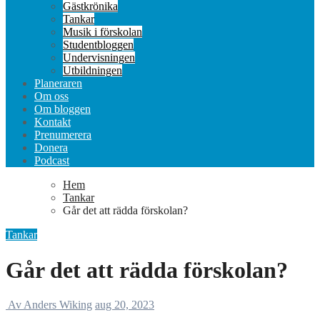
Gästkrönika
Tankar
Musik i förskolan
Studentbloggen
Undervisningen
Utbildningen
Planeraren
Om oss
Om bloggen
Kontakt
Prenumerera
Donera
Podcast
Hem
Tankar
Går det att rädda förskolan?
Tankar
Går det att rädda förskolan?
Av Anders Wiking
aug 20, 2023