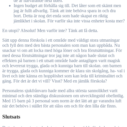
de är närvarande hela tiden.
Ingen budget att förhålla sig till. Det låter som ett skämt men
jag är fullt allvarlig. Tänk att inte behöva spara in och dra
bort. Detta är nog det enda som hade skapat en riktig
jämlikhet i skolan. För varför ska inte vissa enheter kosta mer?
En utopi? Absolut! Men varför inte? Tänk att få detta.
Sätt upp denna förskola i ett område med väldigt stora utmaningar
och fyll den med den bästa personalen som man kan uppbåda. Nu
snackar vi om att locka med höga löner och bra förutsättningar. För
med dessa förutsättningar tror jag inte att någon hade slutat och
effekten på barnen i ett utsatt område hade antagligen varit magisk
och levererat trygga, glada och kunniga barn till skolan. om barnen
är trygga, glada och kunniga kommer de klara sin skolgång, ha- val i
livet och inte känna en hopplöshet som kan leda till kriminalitet och
gäng. För det är det vi vill? Visst? Med en jämlik förskola?
Personalens sjukfrånvaro hade med allra största sannolikhet varit
minimal och den ständiga diskussionen om utvecklingstid obefintlig.
Med 15 barn på 3 personal som norm är det lätt att ge varandra luft
när det behövs i stället för att slåss om och för den lilla där finns.
Slutsats