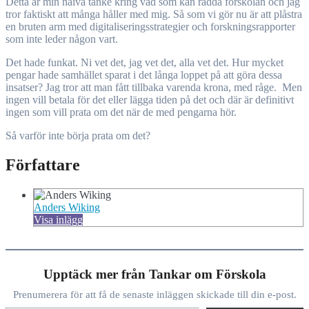
Detta är min naiva tanke kring vad som kan rädda förskolan och jag
tror faktiskt att många håller med mig. Så som vi gör nu är att plåstra
en bruten arm med digitaliseringsstrategier och forskningsrapporter
som inte leder någon vart.
Det hade funkat. Ni vet det, jag vet det, alla vet det. Hur mycket
pengar hade samhället sparat i det långa loppet på att göra dessa
insatser? Jag tror att man fått tillbaka varenda krona, med råge. Men
ingen vill betala för det eller lägga tiden på det och där är definitivt
ingen som vill prata om det när de med pengarna hör.
Så varför inte börja prata om det?
Författare
Anders Wiking
Visa inlägg
Upptäck mer från Tankar om Förskola
Prenumerera för att få de senaste inläggen skickade till din e-post.
Skriv din e-post …