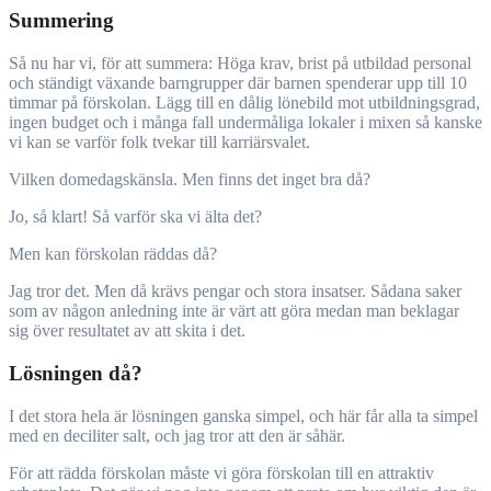
Summering
Så nu har vi, för att summera: Höga krav, brist på utbildad personal
och ständigt växande barngrupper där barnen spenderar upp till 10
timmar på förskolan. Lägg till en dålig lönebild mot utbildningsgrad,
ingen budget och i många fall undermåliga lokaler i mixen så kanske
vi kan se varför folk tvekar till karriärsvalet.
Vilken domedagskänsla. Men finns det inget bra då?
Jo, så klart! Så varför ska vi älta det?
Men kan förskolan räddas då?
Jag tror det. Men då krävs pengar och stora insatser. Sådana saker
som av någon anledning inte är värt att göra medan man beklagar
sig över resultatet av att skita i det.
Lösningen då?
I det stora hela är lösningen ganska simpel, och här får alla ta simpel
med en deciliter salt, och jag tror att den är såhär.
För att rädda förskolan måste vi göra förskolan till en attraktiv