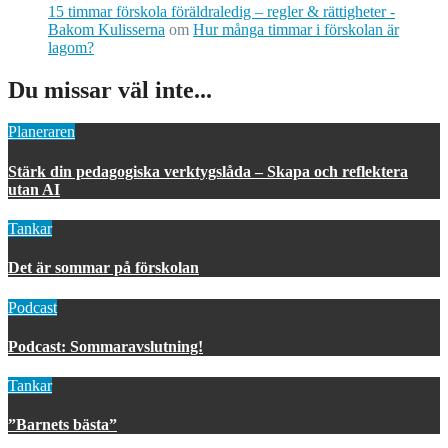
15 timmar förskola föräldraledig – regler & rättigheter -
Bakom Kulisserna
om
Hur många timmar i förskolan är
lagom?
Du missar väl inte...
Planeraren
Stärk din pedagogiska verktygslåda – Skapa och reflektera
utan AI
Tankar
Det är sommar på förskolan
Podcast
Podcast: Sommaravslutning!
Tankar
”Barnets bästa”