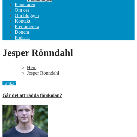
Planeraren
Om oss
Om bloggen
Kontakt
Prenumerera
Donera
Podcast
Jesper Rönndahl
Hem
Jesper Rönndahl
Tankar
Går det att rädda förskolan?