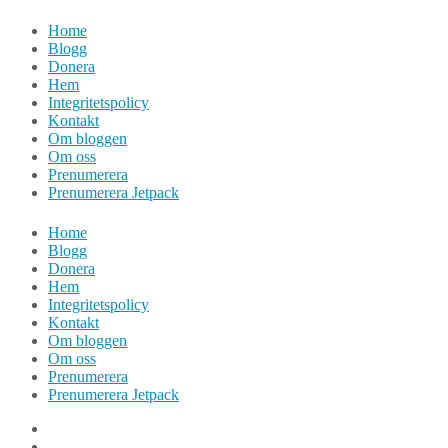
Hoppa
Home
till
Blogg
innehåll
Donera
Hem
Integritetspolicy
Kontakt
Om bloggen
Om oss
Prenumerera
Prenumerera Jetpack
Home
Blogg
Donera
Hem
Integritetspolicy
Kontakt
Om bloggen
Om oss
Prenumerera
Prenumerera Jetpack