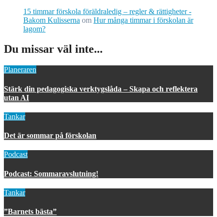
15 timmar förskola föräldraledig – regler & rättigheter -
Bakom Kulisserna
om
Hur många timmar i förskolan är
lagom?
Du missar väl inte...
Planeraren
Stärk din pedagogiska verktygslåda – Skapa och reflektera
utan AI
Tankar
Det är sommar på förskolan
Podcast
Podcast: Sommaravslutning!
Tankar
”Barnets bästa”