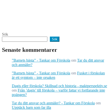
Sök
Sök
Senaste kommentarer
”Barnets bästa” - Tankar om Förskola
om
Tar du ditt ansvar
och anmäler?
”Barnets bästa” - Tankar om Förskola
om
Fusket i förskolan
är ett symtom – inte orsaken
Dagis eller förskola? Skillnad och historia - maktperspektiv.se
om
Från ’dagis’ till förskola – varför fattar vi fortfarande inte
poängen?
Tar du ditt ansvar och anmäler? - Tankar om Förskola
om
Upptäck barn som far illa