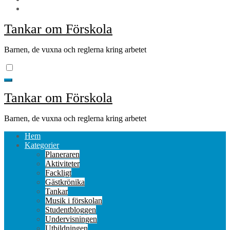
Tankar om Förskola
Barnen, de vuxna och reglerna kring arbetet
Tankar om Förskola
Barnen, de vuxna och reglerna kring arbetet
Hem
Kategorier
Planeraren
Aktiviteter
Fackligt
Gästkrönika
Tankar
Musik i förskolan
Studentbloggen
Undervisningen
Utbildningen