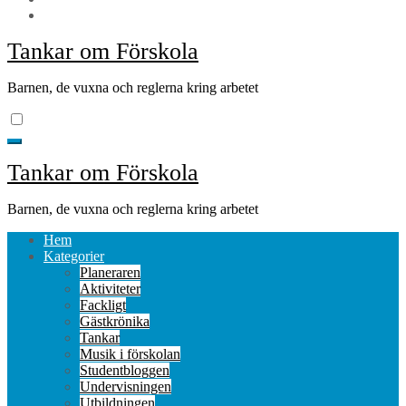
Tankar om Förskola
Barnen, de vuxna och reglerna kring arbetet
Tankar om Förskola
Barnen, de vuxna och reglerna kring arbetet
Hem
Kategorier
Planeraren
Aktiviteter
Fackligt
Gästkrönika
Tankar
Musik i förskolan
Studentbloggen
Undervisningen
Utbildningen