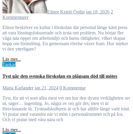
Elinor Keiriö Östlin
jan 18, 2026
2
Kommentarer
Elinor beskriver en kultur i förskolan där personal länge känt press
att vara lösningsfokuserade och tysta om problem. Nu börjar fler
våga tala öppet om arbetsmiljö och barns rättigheter, vilket skapar
hopp om förändring. En gemensam rörelse växer fram. Hur stärker
vi den ytterligare?
Läs mer...
Tankar
Tyst går den svenska förskolan en plågsam död till mötes
Maria Karlander
jan 21, 2024
0 Kommentar
Tyst, för att vi som allra mest vet om hur den dystra verkligheten ser
ut, säger… ingenting. Jo, några av oss gör det, men vi är
försvinnande få. Tystnadskulturen är och har alltför länge varit total.
Vi pratar med varandra när vi möts i personalrummet och på Ica.
Och vi pratar med våra nära och
Läs mer...