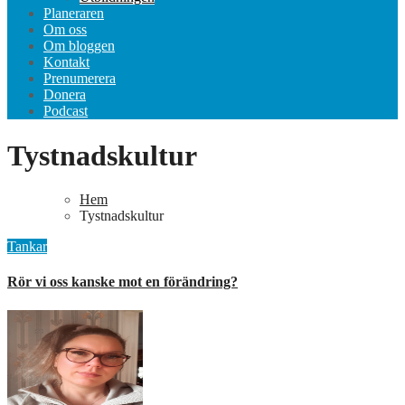
Planeraren
Om oss
Om bloggen
Kontakt
Prenumerera
Donera
Podcast
Tystnadskultur
Hem
Tystnadskultur
Tankar
Rör vi oss kanske mot en förändring?