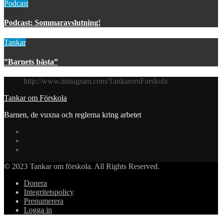
Podcast
Podcast: Sommaravslutning!
Tankar
”Barnets bästa”
http://www.instagram.com/TankaromForskola
Tankar om Förskola
Barnen, de vuxna och reglerna kring arbetet
© 2023 Tankar om förskola. All Rights Reserved.
Donera
Integritetspolicy
Prenumerera
Logga in