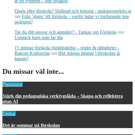
är ett symtom – inte orsaken
Dagis eller förskola? Skillnad och historia - maktperspektiv.se
om
Från ’dagis’ till förskola – varför fattar vi fortfarande inte
poängen?
Tar du ditt ansvar och anmäler? - Tankar om Förskola
om
Upptäck barn som far illa
15 timmar förskola föräldraledig – regler & rättigheter -
Bakom Kulisserna
om
Hur många timmar i förskolan är
lagom?
Du missar väl inte...
Planeraren
Stärk din pedagogiska verktygslåda – Skapa och reflektera
utan AI
Tankar
Det är sommar på förskolan