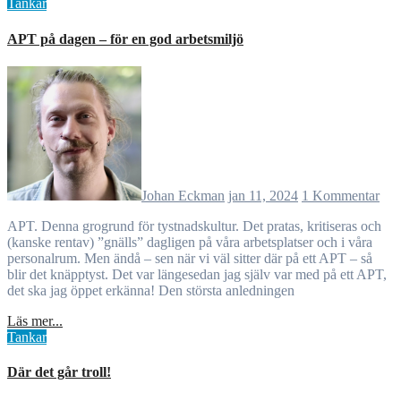
Tankar
APT på dagen – för en god arbetsmiljö
Johan Eckman
jan 11, 2024
1 Kommentar
APT. Denna grogrund för tystnadskultur. Det pratas, kritiseras och
(kanske rentav) ”gnälls” dagligen på våra arbetsplatser och i våra
personalrum. Men ändå – sen när vi väl sitter där på ett APT – så
blir det knäpptyst. Det var längesedan jag själv var med på ett APT,
det ska jag öppet erkänna! Den största anledningen
Läs mer...
Tankar
Där det går troll!