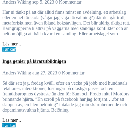
Anders Wiking
sep 5, 2023
0 Kommentar
Har ni tänkt på att där alltid finns minst en avdelning, ett arbetslag
eller en hel förskola (vågar jag säga förvaltning?) där det går troll,
metaforiskt men även ibland bokstavligen. Det blir aldrig riktigt rätt.
Barngrupperna klättrar på väggarna med ständiga konflikter och är
helt omöjliga att hålla kvar i en samling. Eller arbetslaget som
Läs mer...
Tankar
Inga genier på lärarutbildnigen
Anders Wiking
aug 27, 2023
0 Kommentar
Så där satt jag, fredag kväll, efter en vecka på jobb med hundratals
relationer, interaktioner, lösningar på olösliga pussel och en
framtidsprognos dystraste än den för Sam och Frodo mitt i Mordors
brinnande hjärta. ”En scroll på facebook har jag förtjänt….för att
slappna av, en liten belöning” intalade jag min skärmberoende och
dopaminutsvultna hjärna. Belöning
Läs mer...
Tankar