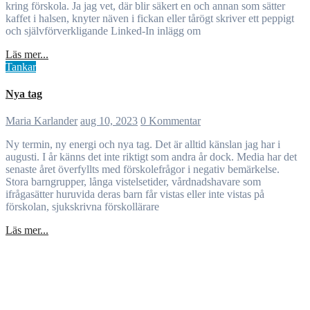
kring förskola. Ja jag vet, där blir säkert en och annan som sätter
kaffet i halsen, knyter näven i fickan eller tårögt skriver ett peppigt
och självförverkligande Linked-In inlägg om
Läs mer...
Tankar
Nya tag
Maria Karlander
aug 10, 2023
0 Kommentar
Ny termin, ny energi och nya tag. Det är alltid känslan jag har i
augusti. I år känns det inte riktigt som andra år dock. Media har det
senaste året överfyllts med förskolefrågor i negativ bemärkelse.
Stora barngrupper, långa vistelsetider, vårdnadshavare som
ifrågasätter huruvida deras barn får vistas eller inte vistas på
förskolan, sjukskrivna förskollärare
Läs mer...