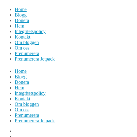
Hoppa
Home
till
Blogg
innehåll
Donera
Hem
Integritetspolicy
Kontakt
Om bloggen
Om oss
Prenumerera
Prenumerera Jetpack
Home
Blogg
Donera
Hem
Integritetspolicy
Kontakt
Om bloggen
Om oss
Prenumerera
Prenumerera Jetpack