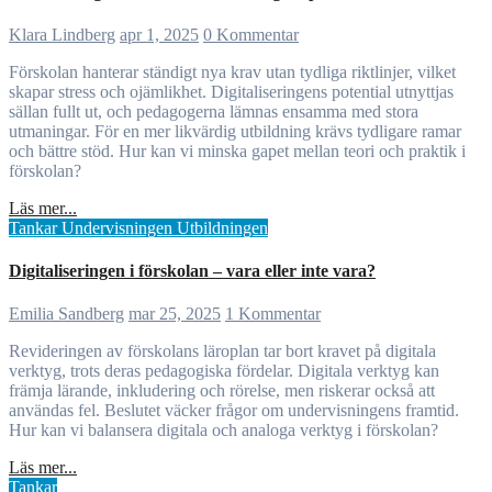
Klara Lindberg
apr 1, 2025
0 Kommentar
Förskolan hanterar ständigt nya krav utan tydliga riktlinjer, vilket
skapar stress och ojämlikhet. Digitaliseringens potential utnyttjas
sällan fullt ut, och pedagogerna lämnas ensamma med stora
utmaningar. För en mer likvärdig utbildning krävs tydligare ramar
och bättre stöd. Hur kan vi minska gapet mellan teori och praktik i
förskolan?
Läs mer...
Tankar
Undervisningen
Utbildningen
Digitaliseringen i förskolan – vara eller inte vara?
Emilia Sandberg
mar 25, 2025
1 Kommentar
Revideringen av förskolans läroplan tar bort kravet på digitala
verktyg, trots deras pedagogiska fördelar. Digitala verktyg kan
främja lärande, inkludering och rörelse, men riskerar också att
användas fel. Beslutet väcker frågor om undervisningens framtid.
Hur kan vi balansera digitala och analoga verktyg i förskolan?
Läs mer...
Tankar