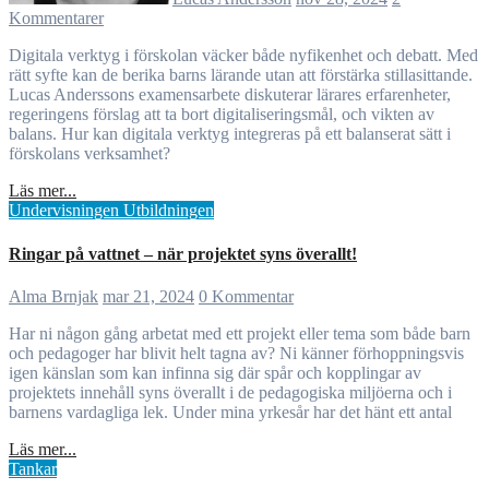
Kommentarer
Digitala verktyg i förskolan väcker både nyfikenhet och debatt. Med
rätt syfte kan de berika barns lärande utan att förstärka stillasittande.
Lucas Anderssons examensarbete diskuterar lärares erfarenheter,
regeringens förslag att ta bort digitaliseringsmål, och vikten av
balans. Hur kan digitala verktyg integreras på ett balanserat sätt i
förskolans verksamhet?
Läs mer...
Undervisningen
Utbildningen
Ringar på vattnet – när projektet syns överallt!
Alma Brnjak
mar 21, 2024
0 Kommentar
Har ni någon gång arbetat med ett projekt eller tema som både barn
och pedagoger har blivit helt tagna av? Ni känner förhoppningsvis
igen känslan som kan infinna sig där spår och kopplingar av
projektets innehåll syns överallt i de pedagogiska miljöerna och i
barnens vardagliga lek. Under mina yrkesår har det hänt ett antal
Läs mer...
Tankar