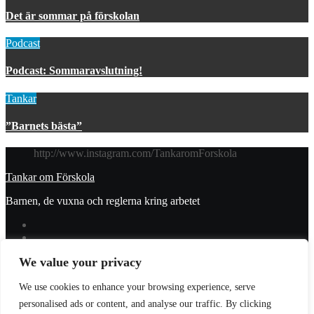
Det är sommar på förskolan
Podcast
Podcast: Sommaravslutning!
Tankar
”Barnets bästa”
http://www.instagram.com/TankaromForskola
Tankar om Förskola
Barnen, de vuxna och reglerna kring arbetet
We value your privacy
© 2023 Tankar om förskola. All Rights Reserved.
We use cookies to enhance your browsing experience, serve
Donera
personalised ads or content, and analyse our traffic. By clicking
Integritetspolicy