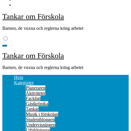
Tankar om Förskola
Barnen, de vuxna och reglerna kring arbetet
Tankar om Förskola
Barnen, de vuxna och reglerna kring arbetet
Hem
Kategorier
Planeraren
Aktiviteter
Fackligt
Gästkrönika
Tankar
Musik i förskolan
Studentbloggen
Undervisningen
Utbildningen