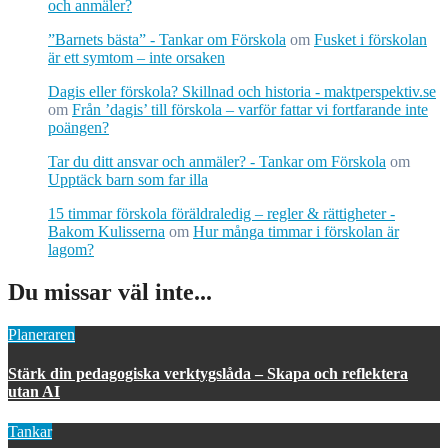
och anmäler?
”Barnets bästa” - Tankar om Förskola
om
Fusket i förskolan
är ett symtom – inte orsaken
Dagis eller förskola? Skillnad och historia - maktperspektiv.se
om
Från ’dagis’ till förskola – varför fattar vi fortfarande inte
poängen?
Tar du ditt ansvar och anmäler? - Tankar om Förskola
om
Upptäck barn som far illa
15 timmar förskola föräldraledig – regler & rättigheter -
Bakom Kulisserna
om
Hur många timmar i förskolan är
lagom?
Du missar väl inte...
Planeraren
Stärk din pedagogiska verktygslåda – Skapa och reflektera
utan AI
Tankar