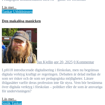
Läs mer...
Tankar
Utbildningen
Den makalösa manicken
Jan Kjellin
apr 20, 2025
0 Kommentar
Lpfö18 introducerade digitalisering i förskolan, men nu begränsas
digitala verktyg kraftigt av regeringen. Debatten är delad mellan de
som ser risker och de som ser pedagogiska möjligheter. Lärare
ifrågasätter varför deras profession inte får styra. Vem bör bestämma
över digitala verktyg i förskolan – politiker eller de som är ansvariga
för undervisningen?
Läs mer...
Språk
Tankar