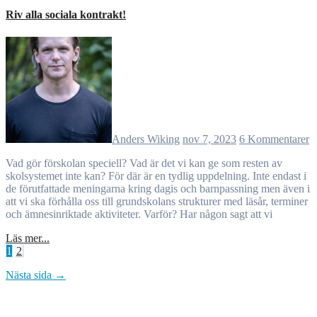
Riv alla sociala kontrakt!
Anders Wiking
nov 7, 2023
6 Kommentarer
Vad gör förskolan speciell? Vad är det vi kan ge som resten av
skolsystemet inte kan? För där är en tydlig uppdelning. Inte endast i
de förutfattade meningarna kring dagis och barnpassning men även i
att vi ska förhålla oss till grundskolans strukturer med läsår, terminer
och ämnesinriktade aktiviteter. Varför? Har någon sagt att vi
Läs mer...
Sidnumrering
1
2
för
Nästa sida →
inlägg