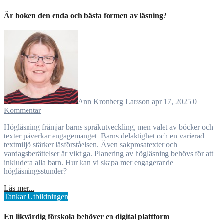
Är boken den enda och bästa formen av läsning?
Ann Kronberg Larsson
apr 17, 2025
0
Kommentar
Högläsning främjar barns språkutveckling, men valet av böcker och
texter påverkar engagemanget. Barns delaktighet och en varierad
textmiljö stärker läsförståelsen. Även sakprosatexter och
vardagsberättelser är viktiga. Planering av högläsning behövs för att
inkludera alla barn. Hur kan vi skapa mer engagerande
högläsningsstunder?
Läs mer...
Tankar
Utbildningen
En likvärdig förskola behöver en digital plattform