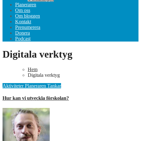
Planeraren
Om oss
Om bloggen
Kontakt
Prenumerera
Donera
Podcast
Digitala verktyg
Hem
Digitala verktyg
Aktiviteter
Planeraren
Tankar
Hur kan vi utveckla förskolan?