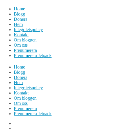
Hoppa
Home
till
Blogg
innehåll
Donera
Hem
Integritetspolicy
Kontakt
Om bloggen
Om oss
Prenumerera
Prenumerera Jetpack
Home
Blogg
Donera
Hem
Integritetspolicy
Kontakt
Om bloggen
Om oss
Prenumerera
Prenumerera Jetpack