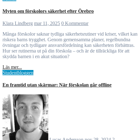
Myten om förskolors säkerhet efter Örebro
Klara Lindberg
mar 11, 2025
0 Kommentar
Många förskolor saknar tydliga säkerhetsrutiner vid kriser, vilket kan
riskera barns trygghet. Genom gemensamma planer, regelbundna
övningar och tydligare ansvarsfördelning kan säkerheten förbättras.
Hur ser rutinerna ut på din förskola – och är de tillräckliga för att
skydda barnen i en akut situation?
Läs mer...
Studentbloggen
En framtid utan skärmar: När förskolan går offline
Lucas Andersson
nov 28, 2024
2