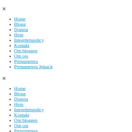
Hoppa
till
Home
innehåll
Blogg
Donera
Hem
Integritetspolicy
Kontakt
Om bloggen
Om oss
Prenumerera
Prenumerera Jetpack
Home
Blogg
Donera
Hem
Integritetspolicy
Kontakt
Om bloggen
Om oss
Prenumerera