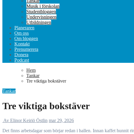
Tankar
Musik i förskolan
Studentbloggen
Undervisningen
Utbildningen
Planeraren
Om oss
Om bloggen
Kontakt
Prenumerera
Donera
Podcast
Hem
Tankar
Tre viktiga bokstäver
Tankar
Tre viktiga bokstäver
Av Elinor Keiriö Östlin
mar 29, 2026
Det finns arbetsdagar som börjar redan i hallen. Innan kaffet hunnit r