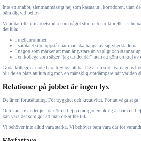
Inte ett snabbt, slentrianmässigt hej som kastas ut i korridoren, utan 
bära dig vid behov.
Vi pratar ofta om arbetsmiljö som något stort och strukturellt – schema
det lilla:
I mellanrummen
I samtalet som uppstår när man ska hänga av sig ytterkläderna
I någon som märker att man är tystare än vanligt och stannar u
I en kollega som säger “jag tar det där” utan att göra en grej av 
Goda kollegor är inte bara trevliga att ha. De är en sorts vardagens li
blir de en plats att luta sig mot, en mänsklig stötdämpare när världen s
Relationer på jobbet är ingen lyx
De är en förutsättning. För trygghet och kreativitet. För att våga säga
Och kanske är det just därför ett hej på morgonen aldrig är bara ett he
kan vara det som gör att man orkar lite till.
Vi behöver inte alltid vara starka. Vi behöver bara vara där för varandr
Författare