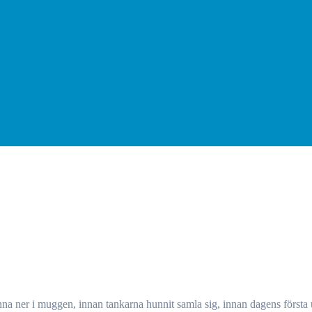
inna ner i muggen, innan tankarna hunnit samla sig, innan dagens första u