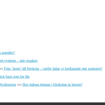
ch anmäler?
 ett symtom – inte orsaken
om
Från ’dagis’ till förskola – varför fattar vi fortfarande inte poängen?
ck barn som far illa
 Kulisserna
om
Hur många timmar i förskolan är lagom?