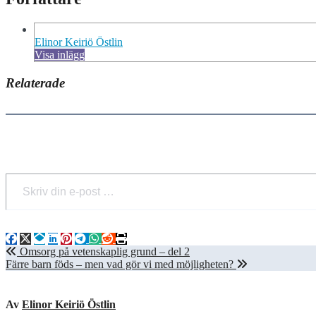
Elinor Keiriö Östlin
Visa inlägg
Relaterade
Skriv din e-post …
Inläggsnavigering
Omsorg på vetenskaplig grund – del 2
Färre barn föds – men vad gör vi med möjligheten?
Av
Elinor Keiriö Östlin