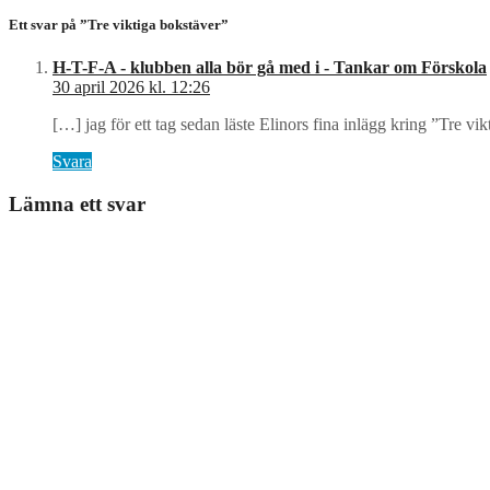
Ett svar på ”Tre viktiga bokstäver”
H-T-F-A - klubben alla bör gå med i - Tankar om Förskola
30 april 2026 kl. 12:26
[…] jag för ett tag sedan läste Elinors fina inlägg kring ”Tre
Svara
Lämna ett svar