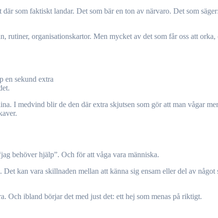
det där som faktiskt landar. Det som bär en ton av närvaro. Det som säge
n, rutiner, organisationskartor. Men mycket av det som får oss att orka, 
pp en sekund extra
det.
vlina. I medvind blir de den där extra skjutsen som gör att man vågar mer
kaver.
 “jag behöver hjälp”. Och för att våga vara människa.
j. Det kan vara skillnaden mellan att känna sig ensam eller del av något 
a. Och ibland börjar det med just det: ett hej som menas på riktigt.