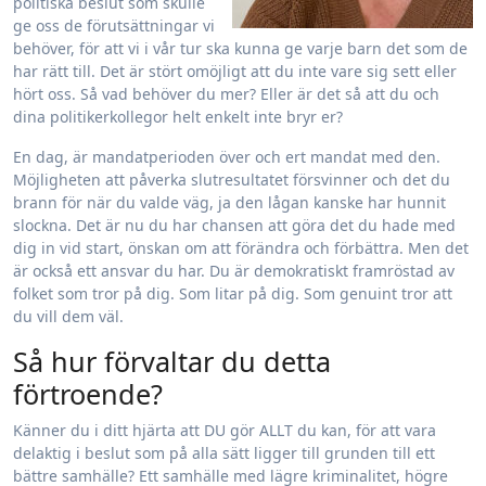
politiska beslut som skulle
ge oss de förutsättningar vi
behöver, för att vi i vår tur ska kunna ge varje barn det som de
har rätt till. Det är stört omöjligt att du inte vare sig sett eller
hört oss. Så vad behöver du mer? Eller är det så att du och
dina politikerkollegor helt enkelt inte bryr er?
En dag, är mandatperioden över och ert mandat med den.
Möjligheten att påverka slutresultatet försvinner och det du
brann för när du valde väg, ja den lågan kanske har hunnit
slockna. Det är nu du har chansen att göra det du hade med
dig in vid start, önskan om att förändra och förbättra. Men det
är också ett ansvar du har. Du är demokratiskt framröstad av
folket som tror på dig. Som litar på dig. Som genuint tror att
du vill dem väl.
Så hur förvaltar du detta
förtroende?
Känner du i ditt hjärta att DU gör ALLT du kan, för att vara
delaktig i beslut som på alla sätt ligger till grunden till ett
bättre samhälle? Ett samhälle med lägre kriminalitet, högre