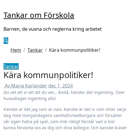
Hoppa
till
Tankar om Förskola
innehåll
Barnen, de vuxna och reglerna kring arbetet
Hem
Tankar
Kära kommunpolitiker!
Tankar
Kära kommunpolitiker!
Av Maria Karlander
dec 1, 2024
Du vet att vi vet att du vet… Ändå, händer det ingenting. Över
huvudtaget ingenting alls!
Kanske är det jag som är naiv. Kanske är det vi som sliter varje
dag med morgondagens samhällsmedborgare och försätter
vår egen hälsa på spel, som inte riktigt förstår vad vi bör
kunna förvänta oss av dig och dina kollegor. Och kanske kräver