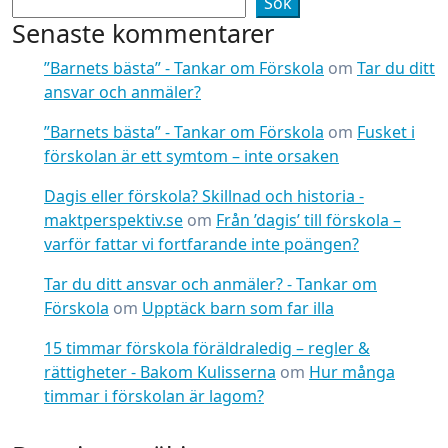
Sök
Senaste kommentarer
”Barnets bästa” - Tankar om Förskola
om
Tar du ditt
ansvar och anmäler?
”Barnets bästa” - Tankar om Förskola
om
Fusket i
förskolan är ett symtom – inte orsaken
Dagis eller förskola? Skillnad och historia -
maktperspektiv.se
om
Från ’dagis’ till förskola –
varför fattar vi fortfarande inte poängen?
Tar du ditt ansvar och anmäler? - Tankar om
Förskola
om
Upptäck barn som far illa
15 timmar förskola föräldraledig – regler &
rättigheter - Bakom Kulisserna
om
Hur många
timmar i förskolan är lagom?