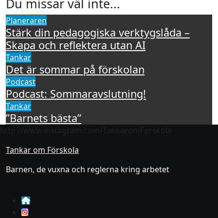
Du missar väl inte...
Planeraren
Stärk din pedagogiska verktygslåda –
Skapa och reflektera utan AI
Tankar
Det är sommar på förskolan
Podcast
Podcast: Sommaravslutning!
Tankar
”Barnets bästa”
http://www.instagram.com/TankaromForskola
Tankar om Förskola
Barnen, de vuxna och reglerna kring arbetet