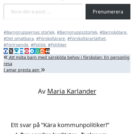
Skriv din e-post …
Prenumerera
#Barngruppernas storlek
,
#Barngruppsstorlek
,
#Barnskötare
,
#Det omätbara
,
#Förskollärare
,
#Förskollärartäthet
,
#Förtroende
,
#Politik
,
#Politiker
Inläggsnavigering
Att möta barn med särskilda behov i förskolan: En personlig
resa
I amar presta aen
Av
Maria Karlander
Ett svar på ”Kära kommunpolitiker!”