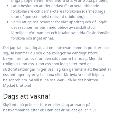
(Inga pappersfinter med andra ord. Vi är trötta på dem!)
Fatta beslut om att det endast får arbeta utbildade
förskollärare och barnskötare i förskolan (därmed inga
utan någon som helst relevant utbildning).
Se till att ge oss resurser för vårt uppdrag och då ingår
det resurser för barn med behov av särskilt stöd,
lärmiljöer värt namnet och lokaler avsedda för ändamålet
förskola och inget annat.
Det jag kan lova dig är, att om inte ovan nämnda punkter löser
sig, så kommer du och dina kollegor ha oändligt större
bekymmer framöver än den situation vi har idag. Men då
troligtvis utan oss. Utan oss som idag sliter med de
skitförutsättningar ni ger oss. Jag kan garantera att flertalet av
oss antingen byter yrkesbana eller får byta yrke till följd av
hälsoproblem. Så vill ni ha oss kvar – då är det bråttom.
Mycket bråttom!
Dags att vakna!
Skyll inte på politiker före er eller lägg ansvaret på
nästkommande efter er. Utan det är nu det gäller. Nu!