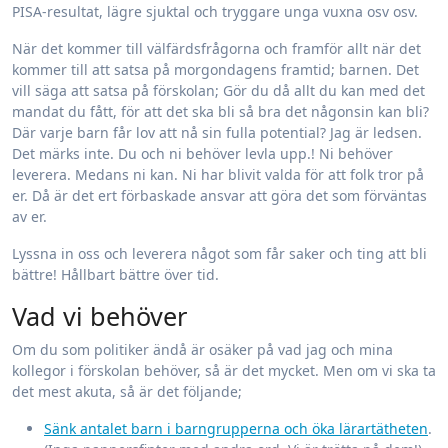
PISA-resultat, lägre sjuktal och tryggare unga vuxna osv osv.
När det kommer till välfärdsfrågorna och framför allt när det
kommer till att satsa på morgondagens framtid; barnen. Det
vill säga att satsa på förskolan; Gör du då allt du kan med det
mandat du fått, för att det ska bli så bra det någonsin kan bli?
Där varje barn får lov att nå sin fulla potential? Jag är ledsen.
Det märks inte. Du och ni behöver levla upp.! Ni behöver
leverera. Medans ni kan. Ni har blivit valda för att folk tror på
er. Då är det ert förbaskade ansvar att göra det som förväntas
av er.
Lyssna in oss och leverera något som får saker och ting att bli
bättre! Hållbart bättre över tid.
Vad vi behöver
Om du som politiker ändå är osäker på vad jag och mina
kollegor i förskolan behöver, så är det mycket. Men om vi ska ta
det mest akuta, så är det följande;
Sänk antalet barn i barngrupperna och öka lärartätheten
.