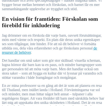
barnskötare och även specialpedagoger – händer magiska saker. Vi
bygger broar mellan hemmet och förskolan, och barnet får en mer
sammanhängande upplevelse av trygghet och stöd.
En vision för framtiden: Förskolan som
förebild för inkludering
Jag drömmer om en förskola där varje barn, oavsett förutsättningar,
möts med värme och respekt. En plats där deras unika egenskaper
ses som tillgångar, inte hinder. För att nå dit behöver vi fortsätta
utbilda oss, dela våra erfarenheter och ge förskolans personal
de
resurser de behöver
.
Det handlar om små saker som gör stor skillnad: visuella scheman,
lugna hörnor där barn kan ta en paus, och mindre barngrupper som
ger personalen tid att möta varje barn. Men det handlar också om
stora saker – som att bygga en kultur där vi lyssnar på varandra och
stöttar varandra i både framgångar och motgångar.
En av mina professorer sa en gång att det är som att planera en resa
till Thailand, men istället landa i Holland. Förväntningarna var sol
och stränder, men man hittar något helt annat – tulpaner i alla
regnbågens färger. Att vara förälder till barn med särskilda behov har
lärt mig att uppskatta den unika skönheten i Holland. Det är en resa