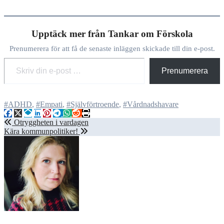
Upptäck mer från Tankar om Förskola
Prenumerera för att få de senaste inläggen skickade till din e-post.
Skriv din e-post …
Prenumerera
#ADHD
,
#Empati
,
#Självförtroende
,
#Vårdnadshavare
Inläggsnavigering
Otryggheten i vardagen
Kära kommunpolitiker!