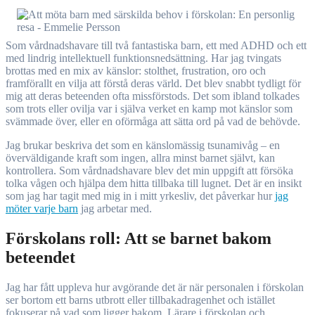
Som vårdnadshavare till två fantastiska barn, ett med ADHD och ett
med lindrig intellektuell funktionsnedsättning. Har jag tvingats
brottas med en mix av känslor: stolthet, frustration, oro och
framförallt en vilja att förstå deras värld. Det blev snabbt tydligt för
mig att deras beteenden ofta missförstods. Det som ibland tolkades
som trots eller ovilja var i själva verket en kamp mot känslor som
svämmade över, eller en oförmåga att sätta ord på vad de behövde.
Jag brukar beskriva det som en känslomässig tsunamivåg – en
överväldigande kraft som ingen, allra minst barnet självt, kan
kontrollera. Som vårdnadshavare blev det min uppgift att försöka
tolka vågen och hjälpa dem hitta tillbaka till lugnet. Det är en insikt
som jag har tagit med mig in i mitt yrkesliv, det påverkar hur
jag
möter varje barn
jag arbetar med.
Förskolans roll: Att se barnet bakom
beteendet
Jag har fått uppleva hur avgörande det är när personalen i förskolan
ser bortom ett barns utbrott eller tillbakadragenhet och istället
fokuserar på vad som ligger bakom. Lärare i förskolan och