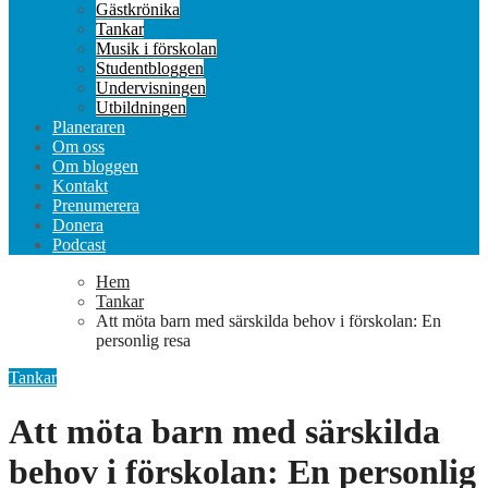
Gästkrönika
Tankar
Musik i förskolan
Studentbloggen
Undervisningen
Utbildningen
Planeraren
Om oss
Om bloggen
Kontakt
Prenumerera
Donera
Podcast
Hem
Tankar
Att möta barn med särskilda behov i förskolan: En
personlig resa
Tankar
Att möta barn med särskilda
behov i förskolan: En personlig