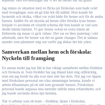
anpassar våra förväntningar när vi ser att barnet når sin gräns.
Jag minns en situation med en flicka på förskolan som hade svårt
med övergångar, som att gå från lek till måltid. Hon kunde bli
hysterisk och skrika, vilket var svårt både för henne och för de andra
barnen. Istället för att skynda på henne eller försöka tysta henne,
började vi använda ett visuellt schema där hon kunde se vad som
skulle hända härnäst. Vi gav henne också en extra minut att
förbereda sig innan vi gick vidare. Det var en liten justering i vårt
arbetssätt, men för henne var det en game changer. Det är sådana
stunder som påminner mig om varför jag älskar det här yrket.
Samverkan mellan hem och förskola:
Nyckeln till framgång
En annan insikt jag har fått är hur viktigt samarbetet mellan föräldrar
och förskola är. Som förälder har jag ibland känt mig otillräcklig,
som om jag borde ha alla svar men inte har dem. När jag var öppen
med förskolans personal om våra utmaningar hemma, kunde vi
arbeta tillsammans på ett sätt som gynnade barnen. Förskolans
personal kunde anpassa sina metoder utifrån mina erfarenheter, och
jag kunde använda deras tips hemma.
När vi arbetar som ett team – föräldrar, lärare i förskolan,