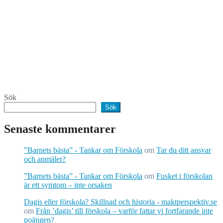
Sök
Sök
Senaste kommentarer
”Barnets bästa” - Tankar om Förskola
om
Tar du ditt ansvar
och anmäler?
”Barnets bästa” - Tankar om Förskola
om
Fusket i förskolan
är ett symtom – inte orsaken
Dagis eller förskola? Skillnad och historia - maktperspektiv.se
om
Från ’dagis’ till förskola – varför fattar vi fortfarande inte
poängen?