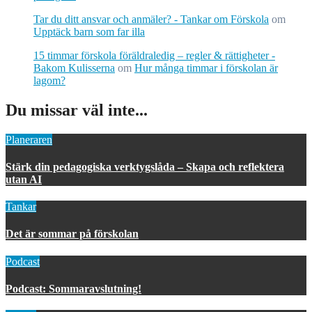
Tar du ditt ansvar och anmäler? - Tankar om Förskola
om
Upptäck barn som far illa
15 timmar förskola föräldraledig – regler & rättigheter -
Bakom Kulisserna
om
Hur många timmar i förskolan är
lagom?
Du missar väl inte...
Planeraren
Stärk din pedagogiska verktygslåda – Skapa och reflektera
utan AI
Tankar
Det är sommar på förskolan
Podcast
Podcast: Sommaravslutning!