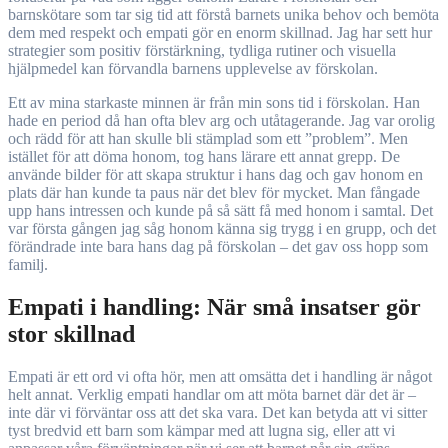
barnskötare som tar sig tid att förstå barnets unika behov och bemöta
dem med respekt och empati gör en enorm skillnad. Jag har sett hur
strategier som positiv förstärkning, tydliga rutiner och visuella
hjälpmedel kan förvandla barnens upplevelse av förskolan.
Ett av mina starkaste minnen är från min sons tid i förskolan. Han
hade en period då han ofta blev arg och utåtagerande. Jag var orolig
och rädd för att han skulle bli stämplad som ett ”problem”. Men
istället för att döma honom, tog hans lärare ett annat grepp. De
använde bilder för att skapa struktur i hans dag och gav honom en
plats där han kunde ta paus när det blev för mycket. Man fångade
upp hans intressen och kunde på så sätt få med honom i samtal. Det
var första gången jag såg honom känna sig trygg i en grupp, och det
förändrade inte bara hans dag på förskolan – det gav oss hopp som
familj.
Empati i handling: När små insatser gör
stor skillnad
Empati är ett ord vi ofta hör, men att omsätta det i handling är något
helt annat. Verklig empati handlar om att möta barnet där det är –
inte där vi förväntar oss att det ska vara. Det kan betyda att vi sitter
tyst bredvid ett barn som kämpar med att lugna sig, eller att vi