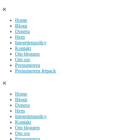
Hoppa
till
Home
innehåll
Blogg
Donera
Hem
Integritetspolicy
Kontakt
Om bloggen
Om oss
Prenumerera
Prenumerera Jetpack
Home
Blogg
Donera
Hem
Integritetspolicy
Kontakt
Om bloggen
Om oss
Prenumerera