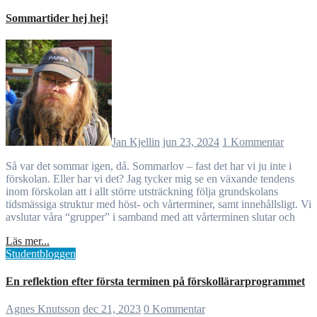
Sommartider hej hej!
Jan Kjellin
jun 23, 2024
1 Kommentar
Så var det sommar igen, då. Sommarlov – fast det har vi ju inte i
förskolan. Eller har vi det? Jag tycker mig se en växande tendens
inom förskolan att i allt större utsträckning följa grundskolans
tidsmässiga struktur med höst- och vårterminer, samt innehållsligt. Vi
avslutar våra “grupper” i samband med att vårterminen slutar och
Läs mer...
Studentbloggen
En reflektion efter första terminen på förskollärarprogrammet
Agnes Knutsson
dec 21, 2023
0 Kommentar