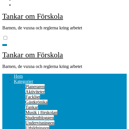
Tankar om Förskola
Barnen, de vuxna och reglerna kring arbetet
Tankar om Förskola
Barnen, de vuxna och reglerna kring arbetet
Hem
Kategorier
Planeraren
Aktiviteter
Fackligt
Gästkrönika
Tankar
Musik i förskolan
Studentbloggen
Undervisningen
Utbildningen