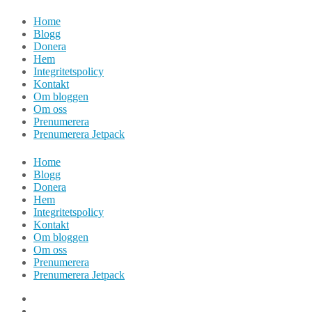
Hoppa
Home
till
Blogg
innehåll
Donera
Hem
Integritetspolicy
Kontakt
Om bloggen
Om oss
Prenumerera
Prenumerera Jetpack
Home
Blogg
Donera
Hem
Integritetspolicy
Kontakt
Om bloggen
Om oss
Prenumerera
Prenumerera Jetpack