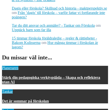
Dagis eller förskola? Skillnad och historia - maktperspektiv.se
om
Från ’dagis’ till förskola – varför fattar vi fortfarande inte
poängen?
Tar du ditt ansvar och anmäler? - Tankar om Förskola
om
Upptäck barn som far illa
15 timmar förskola föräldraledig – regler & rättigheter -
Bakom Kulisserna
om
Hur många timmar i förskolan är
lagom?
Du missar väl inte...
Planeraren
Stärk din pedagogiska verktygslåda – Skapa och reflektera
utan AI
Tankar
Det är sommar på förskolan