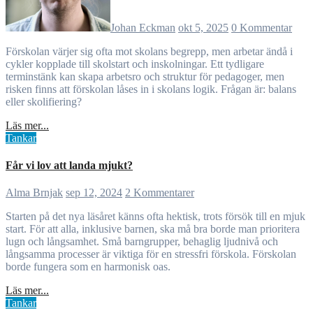
Johan Eckman
okt 5, 2025
0 Kommentar
Förskolan värjer sig ofta mot skolans begrepp, men arbetar ändå i
cykler kopplade till skolstart och inskolningar. Ett tydligare
terminstänk kan skapa arbetsro och struktur för pedagoger, men
risken finns att förskolan låses in i skolans logik. Frågan är: balans
eller skolifiering?
Läs mer...
Tankar
Får vi lov att landa mjukt?
Alma Brnjak
sep 12, 2024
2 Kommentarer
Starten på det nya läsåret känns ofta hektisk, trots försök till en mjuk
start. För att alla, inklusive barnen, ska må bra borde man prioritera
lugn och långsamhet. Små barngrupper, behaglig ljudnivå och
långsamma processer är viktiga för en stressfri förskola. Förskolan
borde fungera som en harmonisk oas.
Läs mer...
Tankar