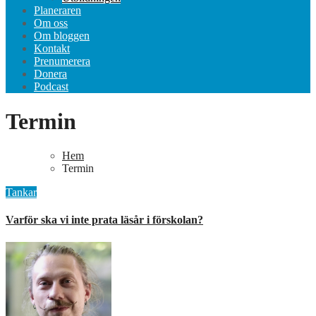
Planeraren
Om oss
Om bloggen
Kontakt
Prenumerera
Donera
Podcast
Termin
Hem
Termin
Tankar
Varför ska vi inte prata läsår i förskolan?