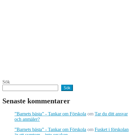
Sök
Sök
Senaste kommentarer
”Barnets bästa” - Tankar om Förskola
om
Tar du ditt ansvar
och anmäler?
”Barnets bästa” - Tankar om Förskola
om
Fusket i förskolan
är ett symtom – inte orsaken