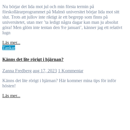
Nu börjar det lida mot jul och min första termin på
förskollärarprogrammet på Malmö universitet börjar lida mot sitt
slut. Trots att jullov inte riktigt är ett begrepp som finns på
universitetet, utan mer ’ta ledigt några dagar kan man ju absolut
göra! Men glöm inte tentan den 9:e januari’, känner jag ett relativt
lugn
Läs mer...
Tankar
Känns det lite rörigt i hjärnan?
Zanna Fredberg
aug 17, 2023
1 Kommentar
Känns det lite rörigt i hjärnan? Här kommer mina tips för inför
hösten!
Läs mer...