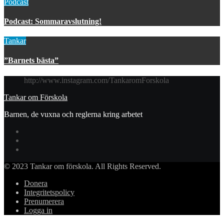
Podcast
Podcast: Sommaravslutning!
Tankar
”Barnets bästa”
http://www.instagram.com/TankaromForskola
Tankar om Förskola
Barnen, de vuxna och reglerna kring arbetet
© 2023 Tankar om förskola. All Rights Reserved.
Donera
Integritetspolicy
Prenumerera
Logga in