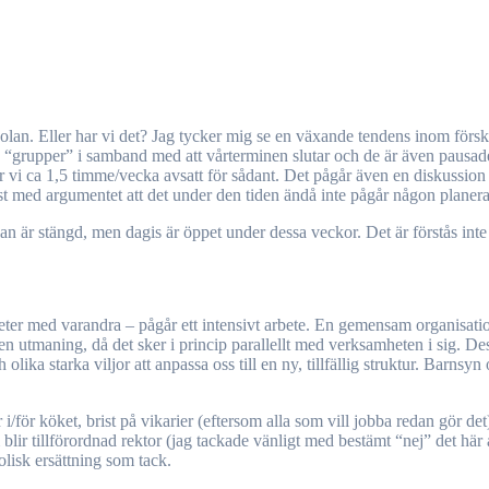
ra “grupper” i samband med att vårterminen slutar och de är även pausade
har vi ca 1,5 timme/vecka avsatt för sådant. Det pågår även en diskussi
just med argumentet att det under den tiden ändå inte pågår någon planer
n är stängd, men dagis är öppet under dessa veckor. Det är förstås inte 
heter med varandra – pågår ett intensivt arbete. En gemensam organisa
r en utmaning, då det sker i princip parallellt med verksamheten i sig. 
olika starka viljor att anpassa oss till en ny, tillfällig struktur. Barnsyn
ör köket, brist på vikarier (eftersom alla som vill jobba redan gör det
ir tillförordnad rektor (jag tackade vänligt med bestämt “nej” det här å
lisk ersättning som tack.