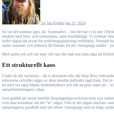
Av Jan Kjellin
jun 23, 2024
Så var det sommar igen, då. Sommarlov – fast det har vi ju inte i förskolan. Eller har vi det? Jag tycker mig se en växande tendens inom förskolan att i allt större utsträckning följa grundskolans tidsmässiga
struktur med höst- och vårterminer, samt innehållsligt. Vi avslutar vå
heller någon tid avsatt för avdelningsplanering/-reflektion. Normalt 
under sommar- och julloven till förmån för tid i barngrupp istället – 
Med andra ord och om man vill vara lite elak kan man säga att förskola
Ett strukturellt kaos
Under de här veckorna – då vi dessutom ofta slår ihop flera verksam
rektorerna och/eller några av dem utsedda individer tagit fram. Det ä
tar med oss egna lokala strukturkulturer och sätt att göra saker på – och 
samarbetsförmågan/-viljan.
Som grädde på moset innebär ihopslagningsveckorna även nya rutiner i/f
vem man kontaktar om det “är” något. Ofta är det någon stackare som bl
utmaningarna parallellt med sitt arbete i barngrupp med en högs symbo