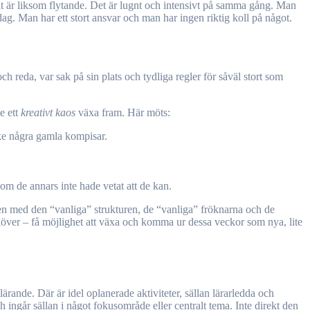
llt är liksom flytande. Det är lugnt och intensivt på samma gång. Man
ag. Man har ett stort ansvar och man har ingen riktig koll på något.
ch reda, var sak på sin plats och tydliga regler för såväl stort som
e ett
kreativt kaos
växa fram. Här möts:
nske några gamla kompisar.
om de annars inte hade vetat att de kan.
ngen med den “vanliga” strukturen, de “vanliga” fröknarna och de
över – få möjlighet att växa och komma ur dessa veckor som nya, lite
rande. Där är idel oplanerade aktiviteter, sällan lärarledda och
ngår sällan i något fokusområde eller centralt tema. Inte direkt den