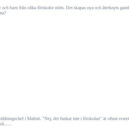
mna?
kså...…