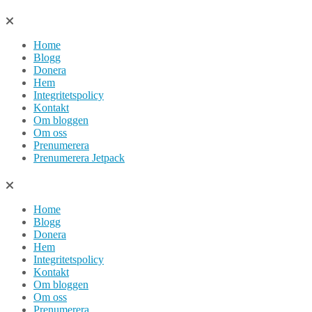
Hoppa
till
Home
innehåll
Blogg
Donera
Hem
Integritetspolicy
Kontakt
Om bloggen
Om oss
Prenumerera
Prenumerera Jetpack
Home
Blogg
Donera
Hem
Integritetspolicy
Kontakt
Om bloggen
Om oss
Prenumerera