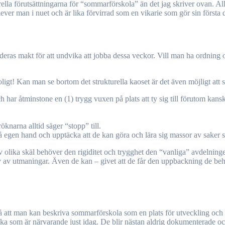
urella förutsättningarna för “sommarförskola” än det jag skriver ovan. A
ever man i nuet och är lika förvirrad som en vikarie som gör sin första d
 i deras makt för att undvika att jobba dessa veckor. Vill man ha ordning o
ligt! Kan man se bortom det strukturella kaoset är det även möjligt att s
ch har åtminstone en (1) trygg vuxen på plats att ty sig till förutom ka
öknarna alltid säger “stopp” till.
på egen hand och upptäcka att de kan göra och lära sig massor av saker s
 av olika skäl behöver den rigiditet och trygghet den “vanliga” avdelni
 av utmaningar. Även de kan – givet att de får den uppbackning de beh
 att man kan beskriva sommarförskola som en plats för utveckling och lä
som är närvarande just idag. De blir nästan aldrig dokumenterade och i