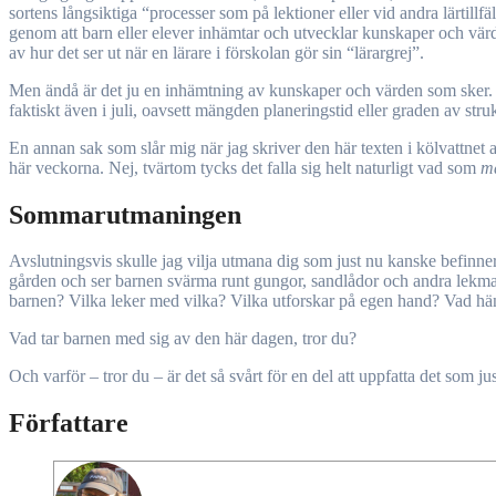
sortens långsiktiga “processer som på lektioner eller vid andra lärtillf
genom att barn eller elever inhämtar och utvecklar kunskaper och värd
av hur det ser ut när en lärare i förskolan gör sin “lärargrej”.
Men ändå är det ju en inhämtning av kunskaper och värden som sker. Om
faktiskt även i juli, oavsett mängden planeringstid eller graden av struk
En annan sak som slår mig när jag skriver den här texten i kölvattne
här veckorna. Nej, tvärtom tycks det falla sig helt naturligt vad som
m
Sommarutmaningen
Avslutningsvis skulle jag vilja utmana dig som just nu kanske befinner
gården och ser barnen svärma runt gungor, sandlådor och andra lekma
barnen? Vilka leker med vilka? Vilka utforskar på egen hand? Vad hän
Vad tar barnen med sig av den här dagen, tror du?
Och varför – tror du – är det så svårt för en del att uppfatta det som ju
Författare