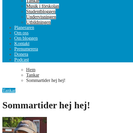
Tankar
Musik i förskolan
Studentbloggen
Undervisningen
Utbildningen
Planeraren
Om oss
Om bloggen
Kontakt
Prenumerera
Donera
Podcast
Hem
Tankar
Sommartider hej hej!
Tankar
Sommartider hej hej!