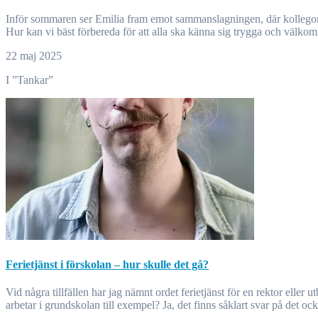
Inför sommaren ser Emilia fram emot sammanslagningen, där kollegor och barn från olika förskolor möts. Det skapas nya och återknyts gamla relationer. Planering inför sommaren påbörjas redan under våren.
Hur kan vi bäst förbereda för att alla ska känna sig trygga och välko
22 maj 2025
I ”Tankar”
Ferietjänst i förskolan – hur skulle det gå?
Vid några tillfällen har jag nämnt ordet ferietjänst för en rektor eller utbildningschef i Malmö. "Nej, det funkar inte i förskolan" är oftast svaret. Men är det verkligen helt sant? Varför funkar det då för lärarna som
arbetar i grundskolan till exempel? Ja, det finns såklart svar på det oc