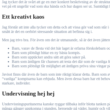
Jag tycker det är svårt att ge en mer konkret beskrivning av de strukt
vet på ett ungefär vad som ska hända och hur dagen ser ut. Samtidigt l
Ett kreativt kaos
Jag förstår att inte alla tycker om detta och att vissa gör vad som står
smått är det en oerhört stressande situation att befinna sig i.
Men jag trivs bra. För även om det är utmanande, så är det även jättero
Barn, varav de flesta vid det här laget är erfarna förskolebarn o
Barn som plötsligt hittar en ny bästa kompis.
Barn som upptäcker andra sätt att göra saker på.
Barn som äntligen får chansen att testa det där som de vanliga fr
Barn som plötsligt får möjlighet att äntligen pröva sina vingar 
Javisst finns där även de barn som inte riktigt klarar detta. Barn som
“vanliga” kompisarna kan erbjuda. Men även dessa barn har ett behov
starkare, individer.
Undervisning hej hej
Undervisningspuritanerna kanske ryggar tillbaka inför blotta tanken på
många gånger uppkomna i stunden, beroende på väder, humör och vilka 