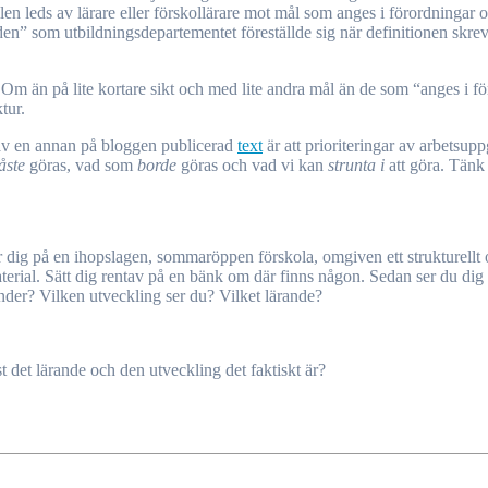
ällen leds av lärare eller förskollärare mot mål som anges i förordningar
en” som utbildningsdepartementet föreställde sig när definitionen skrev
 än på lite kortare sikt och med lite andra mål än de som “anges i för
tur.
t av en annan på bloggen publicerad
text
är att prioriteringar av arbetsupp
åste
göras, vad som
borde
göras och vad vi kan
strunta i
att göra. Tänk 
 dig på en ihopslagen, sommaröppen förskola, omgiven ett strukturellt oc
terial. Sätt dig rentav på en bänk om där finns någon. Sedan ser du d
der? Vilken utveckling ser du? Vilket lärande?
st det lärande och den utveckling det faktiskt är?