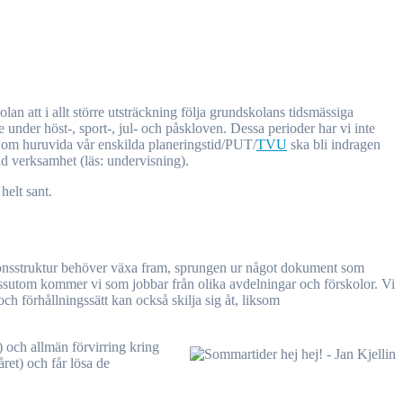
 under höst-, sport-, jul- och påskloven. Dessa perioder har vi inte
on om huruvida vår enskilda planeringstid/PUT/
TVU
ska bli indragen
ad verksamhet (läs: undervisning).
helt sant.
tionsstruktur behöver växa fram, sprungen ur något dokument som
Dessutom kommer vi som jobbar från olika avdelningar och förskolor. Vi
 och förhållningssätt kan också skilja sig åt, liksom
) och allmän förvirring kring
ret) och får lösa de