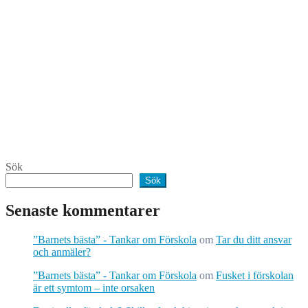
Sök
Sök
Senaste kommentarer
”Barnets bästa” - Tankar om Förskola
om
Tar du ditt ansvar
och anmäler?
”Barnets bästa” - Tankar om Förskola
om
Fusket i förskolan
är ett symtom – inte orsaken