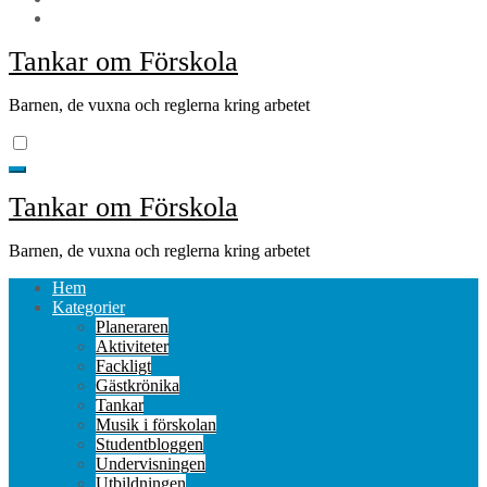
Tankar om Förskola
Barnen, de vuxna och reglerna kring arbetet
Tankar om Förskola
Barnen, de vuxna och reglerna kring arbetet
Hem
Kategorier
Planeraren
Aktiviteter
Fackligt
Gästkrönika
Tankar
Musik i förskolan
Studentbloggen
Undervisningen
Utbildningen