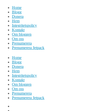
Hoppa
Home
till
Blogg
innehåll
Donera
Hem
Integritetspolicy
Kontakt
Om bloggen
Om oss
Prenumerera
Prenumerera Jetpack
Home
Blogg
Donera
Hem
Integritetspolicy
Kontakt
Om bloggen
Om oss
Prenumerera
Prenumerera Jetpack