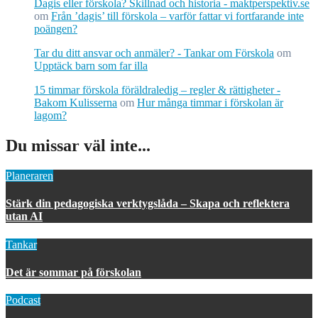
Dagis eller förskola? Skillnad och historia - maktperspektiv.se
om
Från ’dagis’ till förskola – varför fattar vi fortfarande inte
poängen?
Tar du ditt ansvar och anmäler? - Tankar om Förskola
om
Upptäck barn som far illa
15 timmar förskola föräldraledig – regler & rättigheter -
Bakom Kulisserna
om
Hur många timmar i förskolan är
lagom?
Du missar väl inte...
Planeraren
Stärk din pedagogiska verktygslåda – Skapa och reflektera
utan AI
Tankar
Det är sommar på förskolan
Podcast