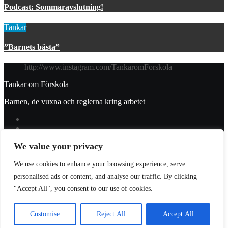
Podcast: Sommaravslutning!
Tankar
”Barnets bästa”
http://www.instagram.com/TankaromForskola
Tankar om Förskola
Barnen, de vuxna och reglerna kring arbetet
We value your privacy
© 2023 Tankar om förskola. All Rights Reserved.
We use cookies to enhance your browsing experience, serve
Donera
personalised ads or content, and analyse our traffic. By clicking
Integritetspolicy
"Accept All", you consent to our use of cookies.
Prenumerera
Logga in
Customise
Reject All
Accept All