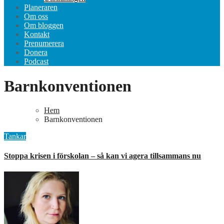
Planeraren
Om oss
Om bloggen
Kontakt
Prenumerera
Donera
Podcast
Barnkonventionen
Hem
Barnkonventionen
Tankar
Stoppa krisen i förskolan – så kan vi agera tillsammans nu