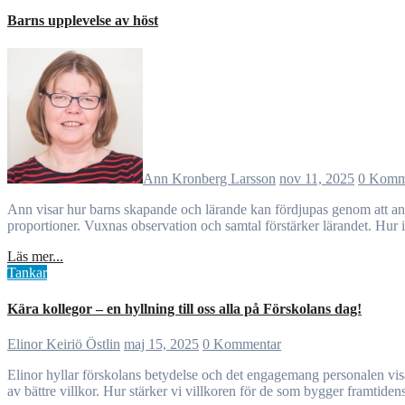
Barns upplevelse av höst
Ann Kronberg Larsson
nov 11, 2025
0 Komm
Ann visar hur barns skapande och lärande kan fördjupas genom att använda hela kroppen och naturmaterial. Genom utforskande med kastanjer, löv och olika material får barnen förståelse för kraft, friktion och
proportioner. Vuxnas observation och samtal förstärker lärandet. Hur 
Läs mer...
Tankar
Kära kollegor – en hyllning till oss alla på Förskolans dag!
Elinor Keiriö Östlin
maj 15, 2025
0 Kommentar
Elinor hyllar förskolans betydelse och det engagemang personalen visar varje dag, trots utmaningar som bristande resurser. Hon uppmanar till reflektion, stolthet och gemenskap, samtidigt som den lyfter behovet
av bättre villkor. Hur stärker vi villkoren för de som bygger framtiden