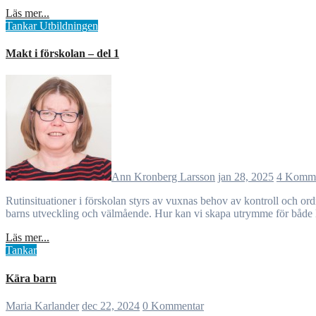
Läs mer...
Tankar
Utbildningen
Makt i förskolan – del 1
Ann Kronberg Larsson
jan 28, 2025
4 Komme
Rutinsituationer i förskolan styrs av vuxnas behov av kontroll och ordning, men detta kan minska barnens tid för dialog, lek och självständighet. En balans mellan rutiner, undervisning och lek är avgörande för
barns utveckling och välmående. Hur kan vi skapa utrymme för både le
Läs mer...
Tankar
Kära barn
Maria Karlander
dec 22, 2024
0 Kommentar