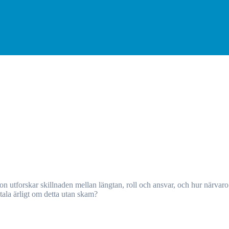
 tala ärligt om detta utan skam?