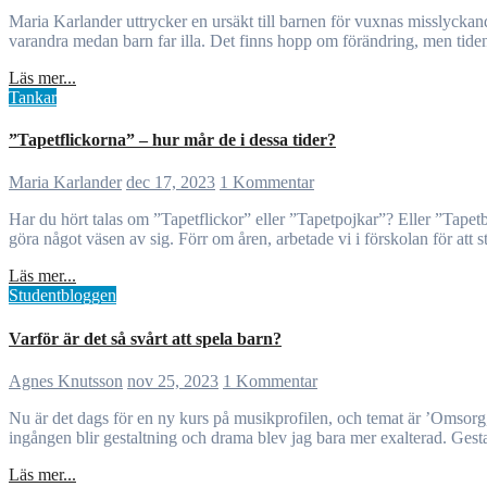
Maria Karlander uttrycker en ursäkt till barnen för vuxnas misslyckande att prioritera, skydda och stödja dem. Trots vetskap om vad som behövs för deras trygghet och utveckling görs för lite. Vuxna skyller på
varandra medan barn far illa. Det finns hopp om förändring, men tide
Läs mer...
Tankar
”Tapetflickorna” – hur mår de i dessa tider?
Maria Karlander
dec 17, 2023
1 Kommentar
Har du hört talas om ”Tapetflickor” eller ”Tapetpojkar”? Eller ”Tapetbarn” för er som föredrar att lyfta bort genus- och könbiten. Ni vet de där barnen som varken hörs eller syns och bara ”flyter med”, utan att
göra något väsen av sig. Förr om åren, arbetade vi i förskolan för att 
Läs mer...
Studentbloggen
Varför är det så svårt att spela barn?
Agnes Knutsson
nov 25, 2023
1 Kommentar
Nu är det dags för en ny kurs på musikprofilen, och temat är ’Omsorg, sociala relationer och ledarskap’, ett ämne som nästan direkt intresserade mig. Relationer och omsorg är några av mina hjärtefrågor, och när
ingången blir gestaltning och drama blev jag bara mer exalterad. Gestal
Läs mer...