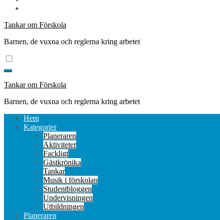
Tankar om Förskola
Barnen, de vuxna och reglerna kring arbetet
Tankar om Förskola
Barnen, de vuxna och reglerna kring arbetet
Hem
Kategorier
Planeraren
Aktiviteter
Fackligt
Gästkrönika
Tankar
Musik i förskolan
Studentbloggen
Undervisningen
Utbildningen
Planeraren