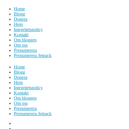
Hoppa
Home
till
Blogg
innehåll
Donera
Hem
Integritetspolicy
Kontakt
Om bloggen
Om oss
Prenumerera
Prenumerera Jetpack
Home
Blogg
Donera
Hem
Integritetspolicy
Kontakt
Om bloggen
Om oss
Prenumerera
Prenumerera Jetpack