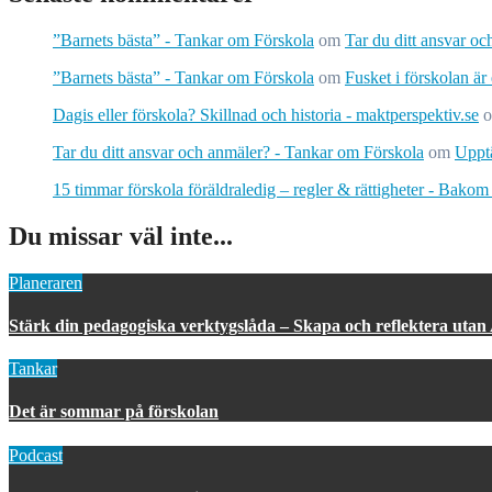
”Barnets bästa” - Tankar om Förskola
om
Tar du ditt ansvar o
”Barnets bästa” - Tankar om Förskola
om
Fusket i förskolan är
Dagis eller förskola? Skillnad och historia - maktperspektiv.se
Tar du ditt ansvar och anmäler? - Tankar om Förskola
om
Upptä
15 timmar förskola föräldraledig – regler & rättigheter - Bakom
Du missar väl inte...
Planeraren
Stärk din pedagogiska verktygslåda – Skapa och reflektera utan
Tankar
Det är sommar på förskolan
Podcast