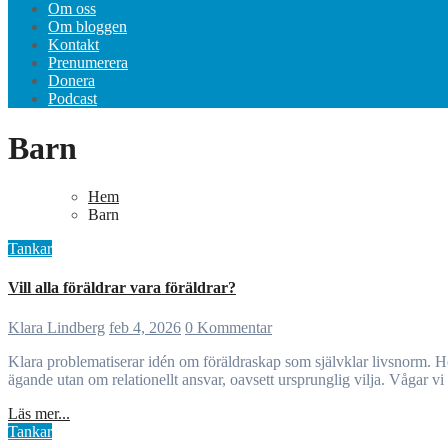
Om oss
Om bloggen
Kontakt
Prenumerera
Donera
Podcast
Barn
Hem
Barn
Tankar
Vill alla föräldrar vara föräldrar?
Klara Lindberg
feb 4, 2026
0 Kommentar
Klara problematiserar idén om föräldraskap som självklar livsnorm. Hon utforskar skillnaden mellan längtan, roll och ansvar, och hur närvaro väger tyngre än idealiserad kärlek. Föräldraskap handlar inte om
ägande utan om relationellt ansvar, oavsett ursprunglig vilja. Vågar vi
Läs mer...
Tankar