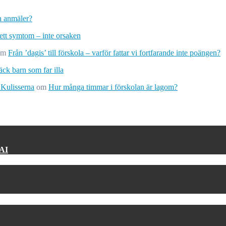
ch anmäler?
 ett symtom – inte orsaken
om
Från ’dagis’ till förskola – varför fattar vi fortfarande inte poängen?
ck barn som far illa
 Kulisserna
om
Hur många timmar i förskolan är lagom?
 AI