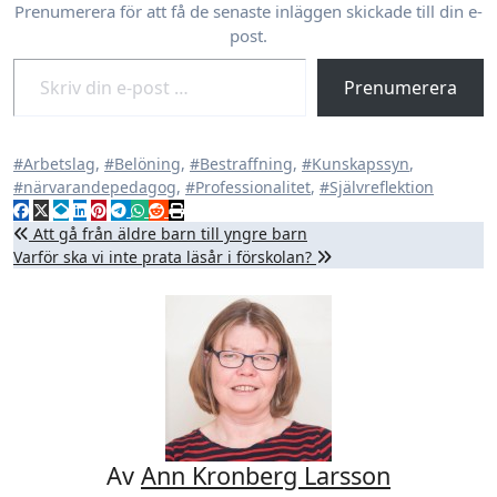
Prenumerera för att få de senaste inläggen skickade till din e-
post.
Skriv din e-post …
Prenumerera
#Arbetslag
,
#Belöning
,
#Bestraffning
,
#Kunskapssyn
,
#närvarandepedagog
,
#Professionalitet
,
#Självreflektion
Inläggsnavigering
Att gå från äldre barn till yngre barn
Varför ska vi inte prata läsår i förskolan?
Av
Ann Kronberg Larsson