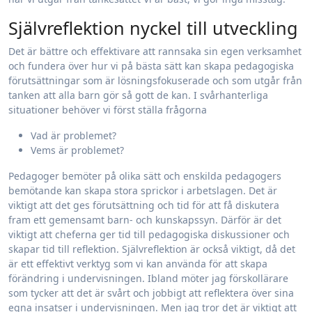
Självreflektion nyckel till utveckling
Det är bättre och effektivare att rannsaka sin egen verksamhet
och fundera över hur vi på bästa sätt kan skapa pedagogiska
förutsättningar som är lösningsfokuserade och som utgår från
tanken att alla barn gör så gott de kan. I svårhanterliga
situationer behöver vi först ställa frågorna
Vad är problemet?
Vems är problemet?
Pedagoger bemöter på olika sätt och enskilda pedagogers
bemötande kan skapa stora sprickor i arbetslagen. Det är
viktigt att det ges förutsättning och tid för att få diskutera
fram ett gemensamt barn- och kunskapssyn. Därför är det
viktigt att cheferna ger tid till pedagogiska diskussioner och
skapar tid till reflektion. Självreflektion är också viktigt, då det
är ett effektivt verktyg som vi kan använda för att skapa
förändring i undervisningen. Ibland möter jag förskollärare
som tycker att det är svårt och jobbigt att reflektera över sina
egna insatser i undervisningen. Men jag tror det är viktigt att