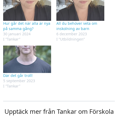
Hur går det när alla är nya
All du behöver veta om
på samma gång?
inskolning av barn
30 januari 2024
6 december 2023
I ”Tankar”
I ”Utbildningen”
Där det går troll!
5 september 2023
I ”Tankar”
Upptäck mer från Tankar om Förskola