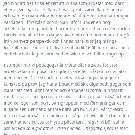
Jag tror att det är så enkelt att vi alla som arbetar med barn
eller elever, växlar mellan att vara professionella pedagoger
och vanliga människor beroende på stundens förutsättningar.
Vardagen i förskolan och skolan utförs under en hög
arbetsbelastning, antalet barn/elever är stort och orken räcker
kanske inte alltid hela dagen. Även om ambitionen är att utgå
från barnets perspektiv och finnas nära, tror jag många
förskollärare skulle suttit kvar i soffan kl 16.00 när man arbetat
en hel arbetsdag ensam med en vikarie och full barngrupp.
I stunder när vi pedagoger är trötta eller utsätts för stor
arbetsbelastning ökar mängden ska eller måsten när vi talar
med barnen. I de stunderna sätts också vår pedagogiska
kunskap på prov, jag har arbetat med skickliga pedagoger som
klarar att med lugnt tempo och engagerat förhållningssätt
rodda en stor grupp nästan själva. . Men jag har också arbetat
med kollegor som styrt barngruppen med förmaningar och
tillsägelser. Det handlar inte bara om hur vi är i vår yrkesroll,
utan också om vår personliga förmåga att överblicka helheten
samt hantera stress och yttre påverkan. Frågan vi bör ställa
oss är:
vad som gör att vi i vissa hamnar i negativa spiraler med
barnen?