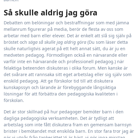
Så skulle aldrig jag göra
Debatten om belöningar och bestraffningar som med jämna
mellanrum figurerar på media, berör de flesta av oss som
arbetar med barn eller elever. Det är enkelt att slå sig själv på
bröstet och
säga så skulle jag aldrig göra
(Du som läser detta
skulle naturligtvis agerat på ett helt annat sätt, du är ju en
medveten pedagog. Förmodligen också en närvarande eller
varför inte en härvarande och professionell pedagog.) när
felaktiga beteenden diskuteras i olika forum. Men kanske är
det svårare att rannsaka sitt eget arbetslag eller sig själv som
enskild pedagog. Att ge förskolor tid till att diskutera
kunskapssyn och lärande är förebyggande långsiktiga
lösningar för att förbättra den pedagogiska kvaliteten i
förskolan.
Det är stor skillnad på hur pedagoger bemöter barn i den
dagliga pedagogiska verksamheten. Det är tydligt att
arbetslag som inte fått diskutera fram en gemensam barnsyn
brister i bemötandet mot enskilda barn. En stor fara tror jag är
när vi utgår från tankesättet Vi är bäst, vi gör inga misstag.