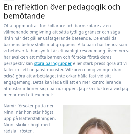
En reflektion över pedagogik och
bemötande
Ofta uppmuntras förskollärare och barnskötare av en
välmenande omgivning att sätta tydliga gränser och säga
ifrån när det gäller utåtagerande beteende. De enskilda
barnens behov ställs mot gruppens. Alla barn har behov som
vi behöver ta hänsyn till är ett vanligt resonemang. Även om vi
har avsikten att möta barnen och försöka förstå deras
perspektiv kan
stora barngrupper
eller stark press göra att vi
faller in i ett negativt mönster. Villkoren i omgivningen kan
också göra att arbetslaget inte orkar hålla fast vid sitt
engagemang. Detta kan leda till att en mer kontrollerande
atmosfär infinner sig i barngruppen. Jag ska illustrera vad jag
menar med ett exempel:
Namir försöker putta ner
Ninni när hon står högst
upp på klätterställningen.
Ninni skriker högt med
rädsla i rösten.