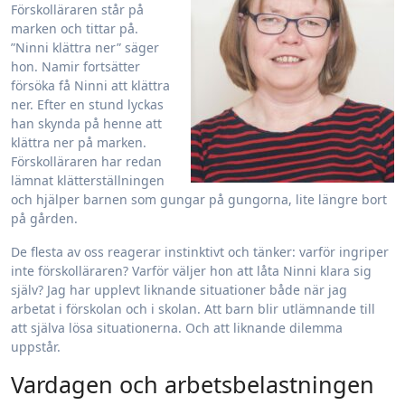
Förskolläraren står på
marken och tittar på.
”Ninni klättra ner” säger
hon. Namir fortsätter
försöka få Ninni att klättra
ner. Efter en stund lyckas
han skynda på henne att
klättra ner på marken.
Förskolläraren har redan
lämnat klätterställningen
och hjälper barnen som gungar på gungorna, lite längre bort
på gården.
De flesta av oss reagerar instinktivt och tänker: varför ingriper
inte förskolläraren? Varför väljer hon att låta Ninni klara sig
själv? Jag har upplevt liknande situationer både när jag
arbetat i förskolan och i skolan. Att barn blir utlämnande till
att själva lösa situationerna. Och att liknande dilemma
uppstår.
Vardagen och arbetsbelastningen