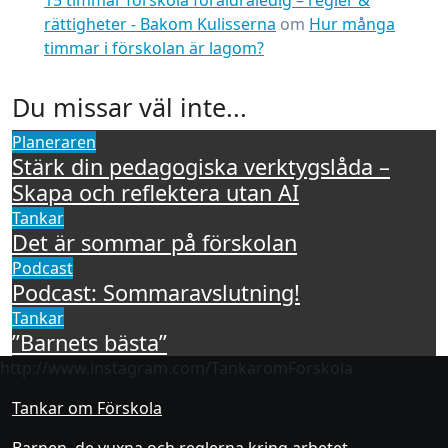
15 timmar förskola föräldraledig – regler &
rättigheter - Bakom Kulisserna
om
Hur många
timmar i förskolan är lagom?
Du missar väl inte...
Planeraren
Stärk din pedagogiska verktygslåda –
Skapa och reflektera utan AI
Tankar
Det är sommar på förskolan
Podcast
Podcast: Sommaravslutning!
Tankar
”Barnets bästa”
http://www.instagram.com/TankaromForskola
Tankar om Förskola