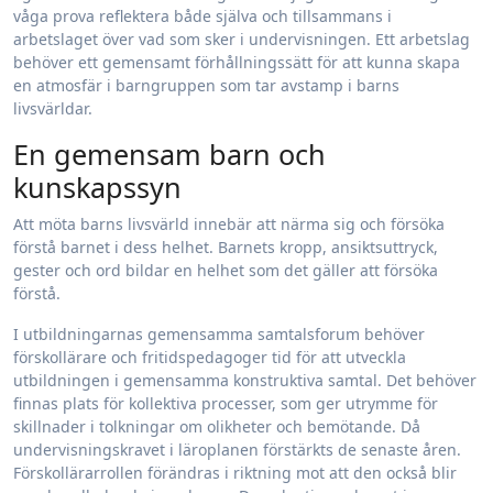
våga prova reflektera både själva och tillsammans i
arbetslaget över vad som sker i undervisningen. Ett arbetslag
behöver ett gemensamt förhållningssätt för att kunna skapa
en atmosfär i barngruppen som tar avstamp i barns
livsvärldar.
En gemensam barn och
kunskapssyn
Att möta barns livsvärld innebär att närma sig och försöka
förstå barnet i dess helhet. Barnets kropp, ansiktsuttryck,
gester och ord bildar en helhet som det gäller att försöka
förstå.
I utbildningarnas gemensamma samtalsforum behöver
förskollärare och fritidspedagoger tid för att utveckla
utbildningen i gemensamma konstruktiva samtal. Det behöver
finnas plats för kollektiva processer, som ger utrymme för
skillnader i tolkningar om olikheter och bemötande. Då
undervisningskravet i läroplanen förstärkts de senaste åren.
Förskollärarrollen förändras i riktning mot att den också blir