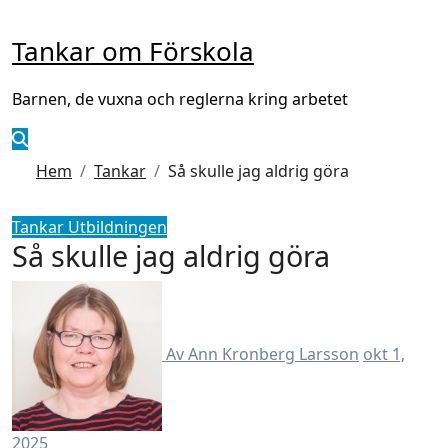
Hoppa
till
Tankar om Förskola
innehåll
Barnen, de vuxna och reglerna kring arbetet
Hem
Tankar
Så skulle jag aldrig göra
Tankar
Utbildningen
Så skulle jag aldrig göra
Av Ann Kronberg Larsson
okt 1,
2025