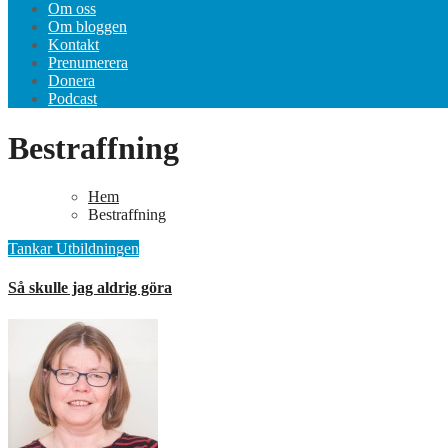
Om oss
Om bloggen
Kontakt
Prenumerera
Donera
Podcast
Bestraffning
Hem
Bestraffning
Tankar
Utbildningen
Så skulle jag aldrig göra