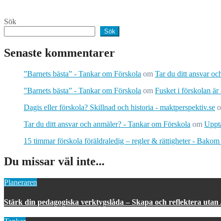
Sök
Sök
Senaste kommentarer
”Barnets bästa” - Tankar om Förskola
om
Tar du ditt ansvar o
”Barnets bästa” - Tankar om Förskola
om
Fusket i förskolan är
Dagis eller förskola? Skillnad och historia - maktperspektiv.se
Tar du ditt ansvar och anmäler? - Tankar om Förskola
om
Upptä
15 timmar förskola föräldraledig – regler & rättigheter - Bakom
Du missar väl inte...
Planeraren
Stärk din pedagogiska verktygslåda – Skapa och reflektera utan