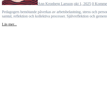
Ann Kronberg Larsson
okt 1, 2025
0 Komme
Pedagogers bemötande påverkas av arbetsbelastning, stress och personliga förmågor. Negativa mönster uppstår när reflektion och gemensam barnsyn saknas. För att utveckla förskolans kvalitet behövs tid för
samtal, reflektion och kollektiva processer. Självreflektion och geme
Läs mer...