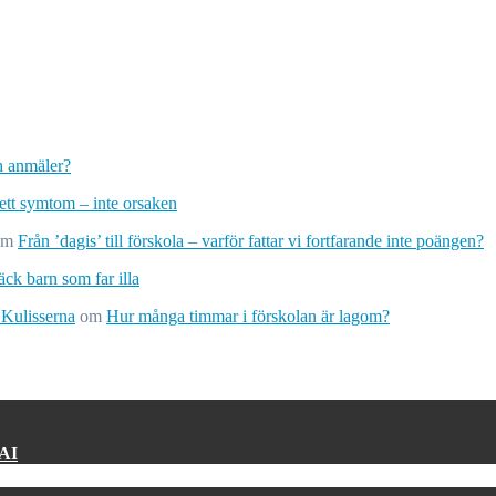
ch anmäler?
 ett symtom – inte orsaken
om
Från ’dagis’ till förskola – varför fattar vi fortfarande inte poängen?
ck barn som far illa
 Kulisserna
om
Hur många timmar i förskolan är lagom?
 AI