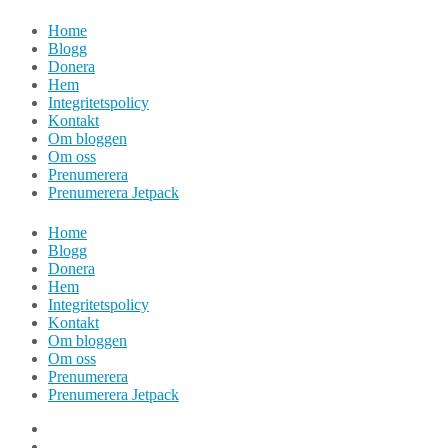
Hoppa
Home
till
Blogg
innehåll
Donera
Hem
Integritetspolicy
Kontakt
Om bloggen
Om oss
Prenumerera
Prenumerera Jetpack
Home
Blogg
Donera
Hem
Integritetspolicy
Kontakt
Om bloggen
Om oss
Prenumerera
Prenumerera Jetpack