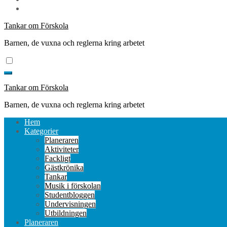
Tankar om Förskola
Barnen, de vuxna och reglerna kring arbetet
Tankar om Förskola
Barnen, de vuxna och reglerna kring arbetet
Hem
Kategorier
Planeraren
Aktiviteter
Fackligt
Gästkrönika
Tankar
Musik i förskolan
Studentbloggen
Undervisningen
Utbildningen
Planeraren