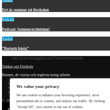
Tankar
Det är sommar på förskolan
Podcast
Podcast: Sommaravslutning!
Tankar
”Barnets bästa”
http://www.instagram.com/TankaromForskola
Tankar om Förskola
Barnen, de vuxna och reglerna kring arbetet
We value your privacy
We use cookies to enhance your browsing experience, serve
© 2023 Tankar om förskola. All Rights Reserved.
personalised ads or content, and analyse our traffic. By clicking
"Accept All", you consent to our use of cookies.
Donera