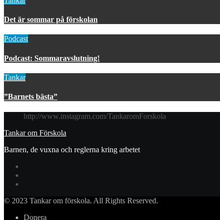
Tankar
Det är sommar på förskolan
Podcast
Podcast: Sommaravslutning!
Tankar
”Barnets bästa”
http://www.instagram.com/TankaromForskola
Tankar om Förskola
Barnen, de vuxna och reglerna kring arbetet
© 2023 Tankar om förskola. All Rights Reserved.
Donera