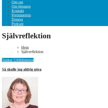
Om oss
Om bloggen
Kontakt
Prenumerera
Donera
Podcast
Självreflektion
Hem
Självreflektion
Tankar
Utbildningen
Så skulle jag aldrig göra