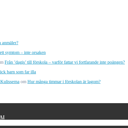
ch anmäler?
 ett symtom – inte orsaken
om
Från ’dagis’ till förskola – varför fattar vi fortfarande inte poängen?
ck barn som far illa
 Kulisserna
om
Hur många timmar i förskolan är lagom?
 AI