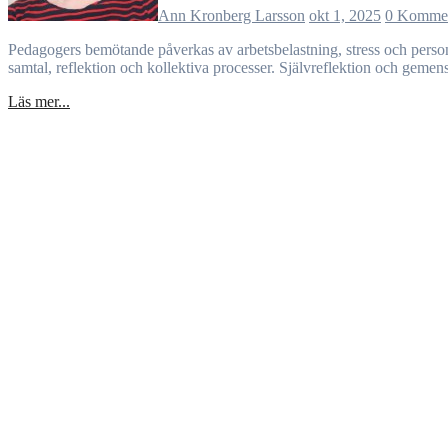
Ann Kronberg Larsson
okt 1, 2025
0 Komme
Pedagogers bemötande påverkas av arbetsbelastning, stress och personliga förmågor. Negativa mönster uppstår när reflektion och gemensam barnsyn saknas. För att utveckla förskolans kvalitet behövs tid för
samtal, reflektion och kollektiva processer. Självreflektion och geme
Läs mer...