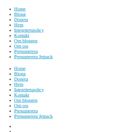
Hoppa
Home
till
Blogg
innehåll
Donera
Hem
Integritetspolicy
Kontakt
Om bloggen
Om oss
Prenumerera
Prenumerera Jetpack
Home
Blogg
Donera
Hem
Integritetspolicy
Kontakt
Om bloggen
Om oss
Prenumerera
Prenumerera Jetpack