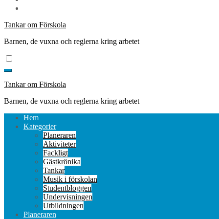
Tankar om Förskola
Barnen, de vuxna och reglerna kring arbetet
Tankar om Förskola
Barnen, de vuxna och reglerna kring arbetet
Hem
Kategorier
Planeraren
Aktiviteter
Fackligt
Gästkrönika
Tankar
Musik i förskolan
Studentbloggen
Undervisningen
Utbildningen
Planeraren