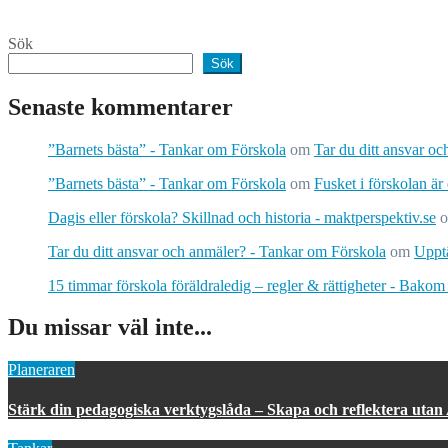
Sök
Sök
Senaste kommentarer
”Barnets bästa” - Tankar om Förskola
om
Tar du ditt ansvar o
”Barnets bästa” - Tankar om Förskola
om
Fusket i förskolan är
Dagis eller förskola? Skillnad och historia - maktperspektiv.se
Tar du ditt ansvar och anmäler? - Tankar om Förskola
om
Upptä
15 timmar förskola föräldraledig – regler & rättigheter - Bakom
Du missar väl inte...
Planeraren
Stärk din pedagogiska verktygslåda – Skapa och reflektera utan