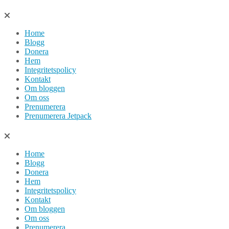
Hoppa
till
Home
innehåll
Blogg
Donera
Hem
Integritetspolicy
Kontakt
Om bloggen
Om oss
Prenumerera
Prenumerera Jetpack
Home
Blogg
Donera
Hem
Integritetspolicy
Kontakt
Om bloggen
Om oss
Prenumerera