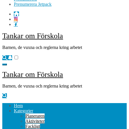
Prenumerera Jetpack
Tankar om Förskola
Barnen, de vuxna och reglerna kring arbetet
Tankar om Förskola
We value your privacy
Barnen, de vuxna och reglerna kring arbetet
We use cookies to enhance your browsing experience, serve
personalised ads or content, and analyse our traffic. By clicking
"Accept All", you consent to our use of cookies.
Hem
Kategorier
Planeraren
Customise
Reject All
Accept All
Aktiviteter
Fackligt