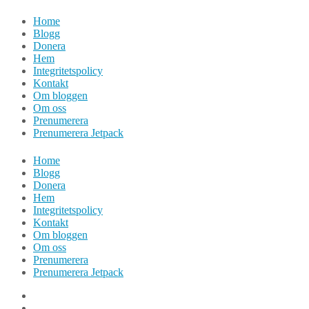
Hoppa
Home
till
Blogg
innehåll
Donera
Hem
Integritetspolicy
Kontakt
Om bloggen
Om oss
Prenumerera
Prenumerera Jetpack
Home
Blogg
Donera
Hem
Integritetspolicy
Kontakt
Om bloggen
Om oss
Prenumerera
Prenumerera Jetpack