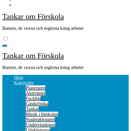
Tankar om Förskola
Barnen, de vuxna och reglerna kring arbetet
Tankar om Förskola
Barnen, de vuxna och reglerna kring arbetet
Hem
Kategorier
Planeraren
Aktiviteter
Fackligt
Gästkrönika
Tankar
Musik i förskolan
Studentbloggen
Undervisningen
Utbildningen