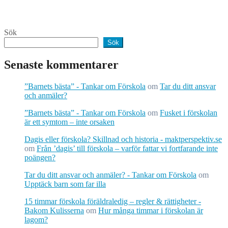
Sök
Sök
Senaste kommentarer
”Barnets bästa” - Tankar om Förskola
om
Tar du ditt ansvar
och anmäler?
”Barnets bästa” - Tankar om Förskola
om
Fusket i förskolan
är ett symtom – inte orsaken
Dagis eller förskola? Skillnad och historia - maktperspektiv.se
om
Från ’dagis’ till förskola – varför fattar vi fortfarande inte
poängen?
Tar du ditt ansvar och anmäler? - Tankar om Förskola
om
Upptäck barn som far illa
15 timmar förskola föräldraledig – regler & rättigheter -
Bakom Kulisserna
om
Hur många timmar i förskolan är
lagom?