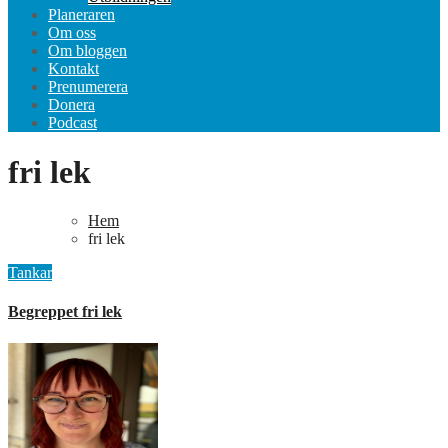
Planeraren
Om oss
Om bloggen
Kontakt
Prenumerera
Donera
Podcast
fri lek
Hem
fri lek
Tankar
Begreppet fri lek