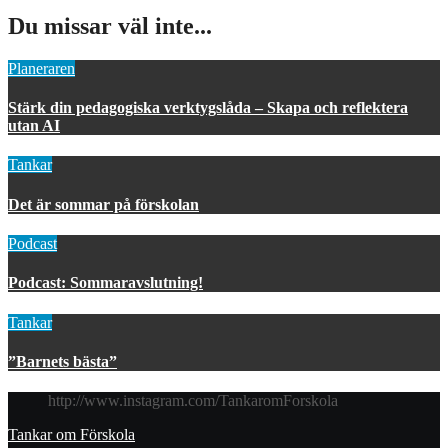
Du missar väl inte...
Planeraren
Stärk din pedagogiska verktygslåda – Skapa och reflektera
utan AI
Tankar
Det är sommar på förskolan
Podcast
Podcast: Sommaravslutning!
Tankar
”Barnets bästa”
http://www.instagram.com/TankaromForskola
Tankar om Förskola