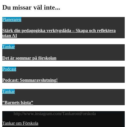
Du missar väl inte...
Planeraren
Stärk din pedagogiska verktygslåda – Skapa och reflektera
utan AI
Tankar
Det är sommar på förskolan
Podcast
Podcast: Sommaravslutning!
Tankar
”Barnets bästa”
http://www.instagram.com/TankaromForskola
Tankar om Förskola