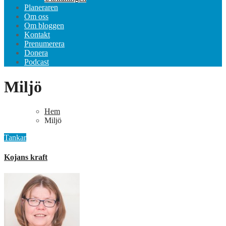
Planeraren
Om oss
Om bloggen
Kontakt
Prenumerera
Donera
Podcast
Miljö
Hem
Miljö
Tankar
Kojans kraft