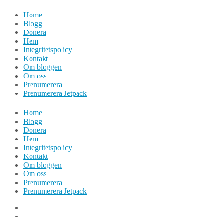
Hoppa
Home
till
Blogg
innehåll
Donera
Hem
Integritetspolicy
Kontakt
Om bloggen
Om oss
Prenumerera
Prenumerera Jetpack
Home
Blogg
Donera
Hem
Integritetspolicy
Kontakt
Om bloggen
Om oss
Prenumerera
Prenumerera Jetpack