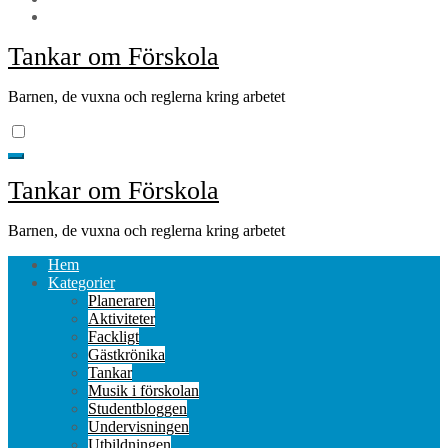
Tankar om Förskola
Barnen, de vuxna och reglerna kring arbetet
Tankar om Förskola
Barnen, de vuxna och reglerna kring arbetet
Hem
Kategorier
Planeraren
Aktiviteter
Fackligt
Gästkrönika
Tankar
Musik i förskolan
Studentbloggen
Undervisningen
Utbildningen