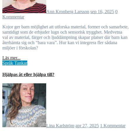
Ann Kronberg Larsson
sep 16, 2025
0
Kommentar
Kojor ger barn möjlighet att utforska material, former och samarbete,
samtidigt som de erbjuder lugn och sensorisk trygghet. Medvetna
val av material, färger och ljuddämpning skapar platser där barn kan
återhämta sig och “bara vara”. Hur kan vi integrera fler sådana
miljöer i förskolan?
Läs mer...
Språk
Tankar
Hjälpas åt eller hjälpa till?
Lina Karlström
apr 27, 2025
1 Kommentar