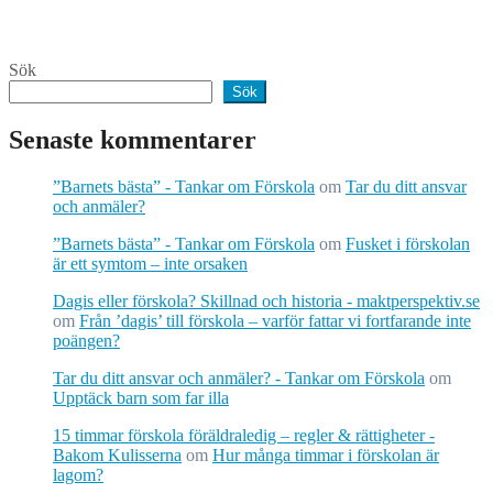
Sök
Sök
Senaste kommentarer
”Barnets bästa” - Tankar om Förskola
om
Tar du ditt ansvar
och anmäler?
”Barnets bästa” - Tankar om Förskola
om
Fusket i förskolan
är ett symtom – inte orsaken
Dagis eller förskola? Skillnad och historia - maktperspektiv.se
om
Från ’dagis’ till förskola – varför fattar vi fortfarande inte
poängen?
Tar du ditt ansvar och anmäler? - Tankar om Förskola
om
Upptäck barn som far illa
15 timmar förskola föräldraledig – regler & rättigheter -
Bakom Kulisserna
om
Hur många timmar i förskolan är
lagom?