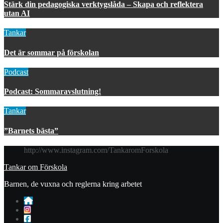
Stärk din pedagogiska verktygslåda – Skapa och reflektera
utan AI
Tankar
Det är sommar på förskolan
Podcast
Podcast: Sommaravslutning!
Tankar
”Barnets bästa”
http://www.instagram.com/TankaromForskola
Tankar om Förskola
Barnen, de vuxna och reglerna kring arbetet