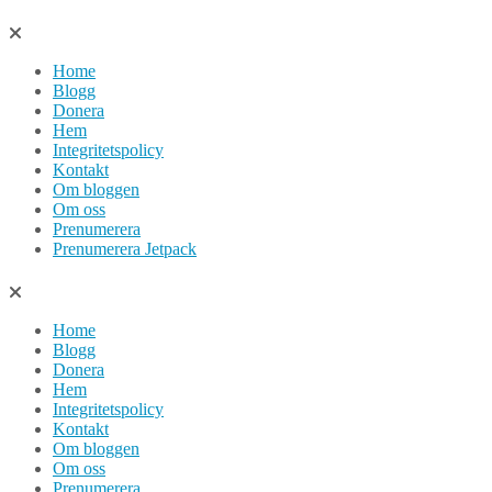
Hoppa
till
Home
innehåll
Blogg
Donera
Hem
Integritetspolicy
Kontakt
Om bloggen
Om oss
Prenumerera
Prenumerera Jetpack
Home
Blogg
Donera
Hem
Integritetspolicy
Kontakt
Om bloggen
Om oss
Prenumerera