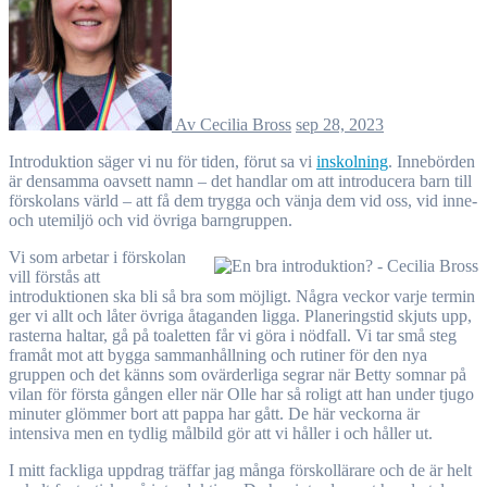
Av Cecilia Bross
sep 28, 2023
Introduktion säger vi nu för tiden, förut sa vi
inskolning
. Innebörden
är densamma oavsett namn – det handlar om att introducera barn till
förskolans värld – att få dem trygga och vänja dem vid oss, vid inne-
och utemiljö och vid övriga barngruppen.
Vi som arbetar i förskolan
vill förstås att
introduktionen ska bli så bra som möjligt. Några veckor varje termin
ger vi allt och låter övriga åtaganden ligga. Planeringstid skjuts upp,
rasterna haltar, gå på toaletten får vi göra i nödfall. Vi tar små steg
framåt mot att bygga sammanhållning och rutiner för den nya
gruppen och det känns som ovärderliga segrar när Betty somnar på
vilan för första gången eller när Olle har så roligt att han under tjugo
minuter glömmer bort att pappa har gått. De här veckorna är
intensiva men en tydlig målbild gör att vi håller i och håller ut.
I mitt fackliga uppdrag träffar jag många förskollärare och de är helt