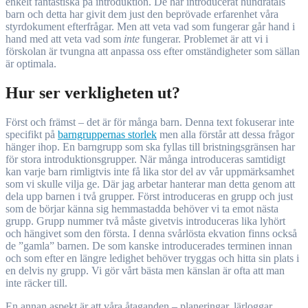
enkelt fantastiska på introduktion. De har introducerat hundratals
barn och detta har givit dem just den beprövade erfarenhet våra
styrdokument efterfrågar. Men att veta vad som fungerar går hand i
hand med att veta vad som
inte
fungerar. Problemet är att vi i
förskolan är tvungna att anpassa oss efter omständigheter som sällan
är optimala.
Hur ser verkligheten ut?
Först och främst – det är för många barn. Denna text fokuserar inte
specifikt på
barngruppernas storlek
men alla förstår att dessa frågor
hänger ihop. En barngrupp som ska fyllas till bristningsgränsen har
för stora introduktionsgrupper. När många introduceras samtidigt
kan varje barn rimligtvis inte få lika stor del av vår uppmärksamhet
som vi skulle vilja ge. Där jag arbetar hanterar man detta genom att
dela upp barnen i två grupper. Först introduceras en grupp och just
som de börjar känna sig hemmastadda behöver vi ta emot nästa
grupp. Grupp nummer två måste givetvis introduceras lika lyhört
och hängivet som den första. I denna svårlösta ekvation finns också
de ”gamla” barnen. De som kanske introducerades terminen innan
och som efter en längre ledighet behöver tryggas och hitta sin plats i
en delvis ny grupp. Vi gör vårt bästa men känslan är ofta att man
inte räcker till.
En annan aspekt är att våra åtaganden – planeringar, lärloggar,