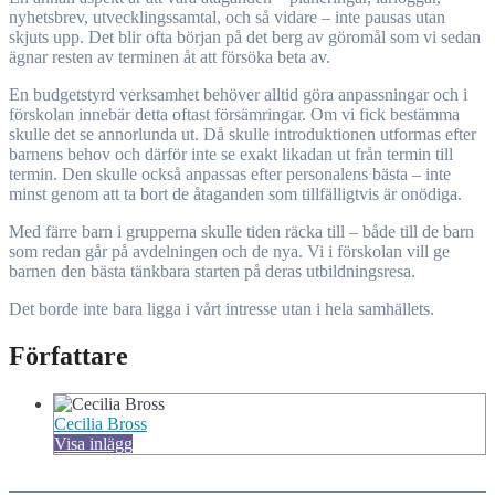
nyhetsbrev, utvecklingssamtal, och så vidare – inte pausas utan
skjuts upp. Det blir ofta början på det berg av göromål som vi sedan
ägnar resten av terminen åt att försöka beta av.
En budgetstyrd verksamhet behöver alltid göra anpassningar och i
förskolan innebär detta oftast försämringar. Om vi fick bestämma
skulle det se annorlunda ut. Då skulle introduktionen utformas efter
barnens behov och därför inte se exakt likadan ut från termin till
termin. Den skulle också anpassas efter personalens bästa – inte
minst genom att ta bort de åtaganden som tillfälligtvis är onödiga.
Med färre barn i grupperna skulle tiden räcka till – både till de barn
som redan går på avdelningen och de nya. Vi i förskolan vill ge
barnen den bästa tänkbara starten på deras utbildningsresa.
Det borde inte bara ligga i vårt intresse utan i hela samhällets.
Författare
Cecilia Bross
Visa inlägg