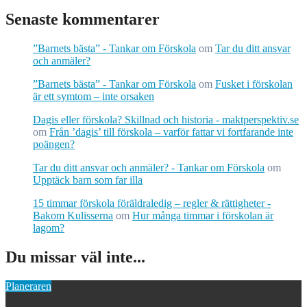
Senaste kommentarer
”Barnets bästa” - Tankar om Förskola
om
Tar du ditt ansvar
och anmäler?
”Barnets bästa” - Tankar om Förskola
om
Fusket i förskolan
är ett symtom – inte orsaken
Dagis eller förskola? Skillnad och historia - maktperspektiv.se
om
Från ’dagis’ till förskola – varför fattar vi fortfarande inte
poängen?
Tar du ditt ansvar och anmäler? - Tankar om Förskola
om
Upptäck barn som far illa
15 timmar förskola föräldraledig – regler & rättigheter -
Bakom Kulisserna
om
Hur många timmar i förskolan är
lagom?
Du missar väl inte...
Planeraren