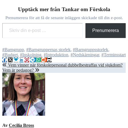
Upptäck mer från Tankar om Förskola
Prenumerera för att få de senaste inläggen skickade till din e-post.
Skriv din e-post …
Prenumerera
#Barngrupp
,
#Barngruppernas storlek
,
#Barngruppsstorlek
,
#Budget
,
#Inskolning
,
#Introduktion
,
#Nedskärningar
,
#Terminsstart
Inläggsnavigering
Vem vinner när förskolepersonal dubbelbestraffas vid sjukdom?
Vem är pedagog?
Av
Cecilia Bross