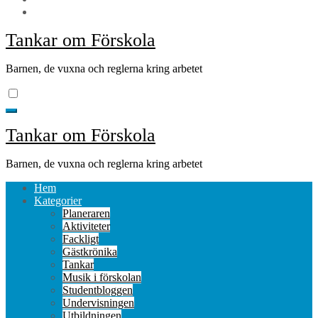
Tankar om Förskola
Barnen, de vuxna och reglerna kring arbetet
Tankar om Förskola
Barnen, de vuxna och reglerna kring arbetet
Hem
Kategorier
Planeraren
Aktiviteter
Fackligt
Gästkrönika
Tankar
Musik i förskolan
Studentbloggen
Undervisningen
Utbildningen