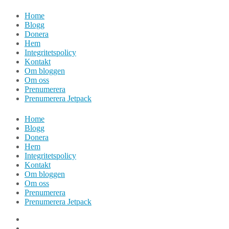
Hoppa
Home
till
Blogg
innehåll
Donera
Hem
Integritetspolicy
Kontakt
Om bloggen
Om oss
Prenumerera
Prenumerera Jetpack
Home
Blogg
Donera
Hem
Integritetspolicy
Kontakt
Om bloggen
Om oss
Prenumerera
Prenumerera Jetpack