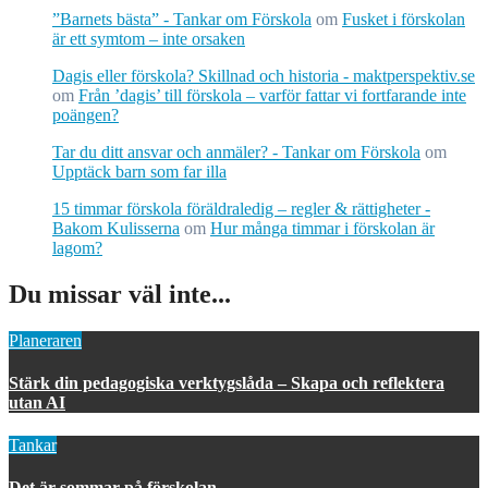
”Barnets bästa” - Tankar om Förskola
om
Fusket i förskolan
är ett symtom – inte orsaken
Dagis eller förskola? Skillnad och historia - maktperspektiv.se
om
Från ’dagis’ till förskola – varför fattar vi fortfarande inte
poängen?
Tar du ditt ansvar och anmäler? - Tankar om Förskola
om
Upptäck barn som far illa
15 timmar förskola föräldraledig – regler & rättigheter -
Bakom Kulisserna
om
Hur många timmar i förskolan är
lagom?
Du missar väl inte...
Planeraren
Stärk din pedagogiska verktygslåda – Skapa och reflektera
utan AI
Tankar
Det är sommar på förskolan