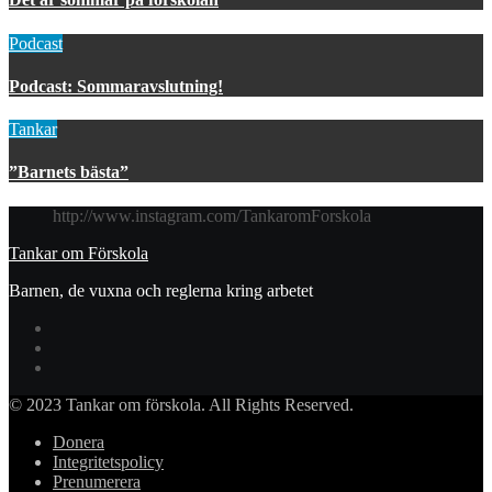
Podcast
Podcast: Sommaravslutning!
Tankar
”Barnets bästa”
http://www.instagram.com/TankaromForskola
Tankar om Förskola
Barnen, de vuxna och reglerna kring arbetet
© 2023 Tankar om förskola. All Rights Reserved.
Donera
Integritetspolicy
Prenumerera