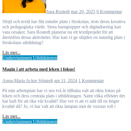
Sara Rostedt
mar 20, 2025
0 Kommentar
Slöjd och textil har fått mindre plats i förskolan, trots deras kreativa
och pedagogiska värde. Stora barngrupper och digitalisering kan
vara orsaker. Sara Rostedt planerar nu ett textilprojekt för att
återinföra dessa aktiviteter. Hur kan vi ge slöjden en naturlig plats i
förskolans utbildning?
Läs mer...
Undervisningen
Utbildningen
Magin i att arbeta med leken i fokus!
Anna-Maria Ackre Sjöstedt
apr 11, 2024
1 Kommentar
På min arbetsplats har vi sen två år tillbaka valt att rikta fokus på
leken och dess centrala plats i utbildningen. Samt vilka effekter det
har haft för att öka vår kvalité! Hur vet vi att vi nått till en högre
kvalité då? Jo, vi har valt att rikta lampan mot de vuxnas roll i
Läs mer...
Undervisningen
Utbildningen