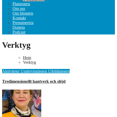
Planeraren
Om oss
Om bloggen
Kontakt
Prenumerera
Donera
Podcast
Verktyg
Hem
Verktyg
Aktiviteter
Undervisningen
Utbildningen
Tredimensionellt hantverk och slöjd