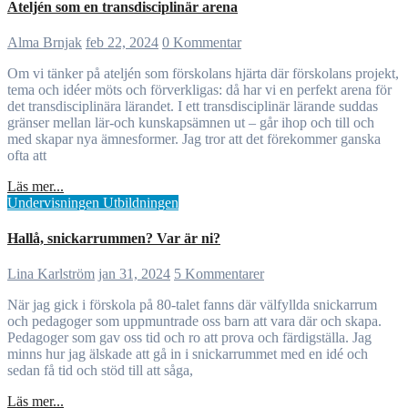
Ateljén som en transdisciplinär arena
Alma Brnjak
feb 22, 2024
0 Kommentar
Om vi tänker på ateljén som förskolans hjärta där förskolans projekt,
tema och idéer möts och förverkligas: då har vi en perfekt arena för
det transdisciplinära lärandet. I ett transdisciplinär lärande suddas
gränser mellan lär-och kunskapsämnen ut – går ihop och till och
med skapar nya ämnesformer. Jag tror att det förekommer ganska
ofta att
Läs mer...
Undervisningen
Utbildningen
Hallå, snickarrummen? Var är ni?
Lina Karlström
jan 31, 2024
5 Kommentarer
När jag gick i förskola på 80-talet fanns där välfyllda snickarrum
och pedagoger som uppmuntrade oss barn att vara där och skapa.
Pedagoger som gav oss tid och ro att prova och färdigställa. Jag
minns hur jag älskade att gå in i snickarrummet med en idé och
sedan få tid och stöd till att såga,
Läs mer...