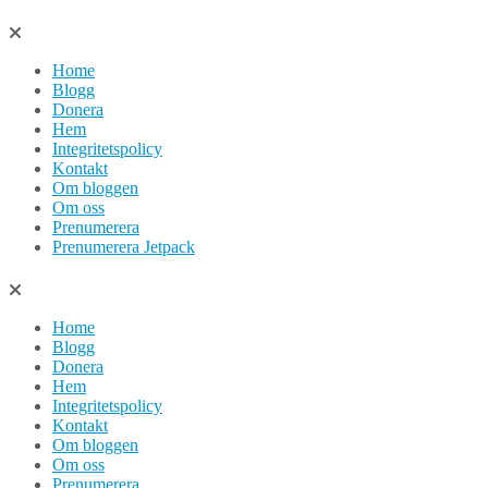
Hoppa
till
Home
innehåll
Blogg
Donera
Hem
Integritetspolicy
Kontakt
Om bloggen
Om oss
Prenumerera
Prenumerera Jetpack
Home
Blogg
Donera
Hem
Integritetspolicy
Kontakt
Om bloggen
Om oss
Prenumerera