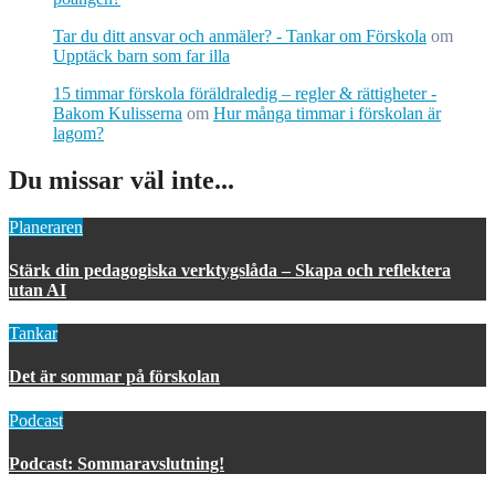
Tar du ditt ansvar och anmäler? - Tankar om Förskola
om
Upptäck barn som far illa
15 timmar förskola föräldraledig – regler & rättigheter -
Bakom Kulisserna
om
Hur många timmar i förskolan är
lagom?
Du missar väl inte...
Planeraren
Stärk din pedagogiska verktygslåda – Skapa och reflektera
utan AI
Tankar
Det är sommar på förskolan
Podcast
Podcast: Sommaravslutning!