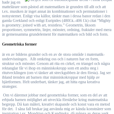
hade jag en
mattelärare som påstod att matematiken är grunden till allt och att
t.ex. musiken är inget annat än kombinationer och permutationer i
notsystemet. Enligt visa källor, tänkte man i dessa banor redan i den
gamla Grekland och enligt Euripides (480f.k.-406 f.k) citat “Mighty
is geometry; joined with art, resistless.” Geometrin, liksom
proportioner, symmetrin, linjer, mönster, ordning, fraktaler med mera
är gemensamma grundelement för matematiken och bild och form.
Geometriska former
är en av bildens grunder och en av de stora område i matematik-
undervisningen. Allt omkring oss och i naturen har en form,
struktur och mönster. Genom att rita en cirkel, en triangel och några
rektanglar får vi ihop en människokropp som ett andra steg i
ritutvecklingen (om vi tänker att streckgubben är den första). Jag ser
ibland trenden att barnen ritar människokroppar med hjälp av
hjärtformen. Helt underbart, tänker jag, att hitta egna kreativa
strategier.
Om vi däremot jobbar med geometriska former, som en del av att
erbjuda barnen möjlighet att utveckla förståelse kring matematiska
begrepp. Då kan måleri, kreativt skapande och konst vara en metod
för det. I såna fall brukar jag använda mig av kända konstnärer som
inspiration t.ex. Mondrian och Kandinsky, då många av deras verk