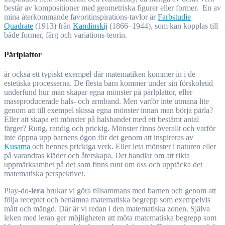
består av kompositioner med geometriska figurer eller former. En av
mina återkommande favoritinspirations-tavlor är
Farbstudie
Quadrate
(1913) från
Kandinskij
(1866–1944), som kan kopplas till
både former, färg och variations-teorin.
Pärlplattor
är också ett typiskt exempel där matematiken kommer in i de
estetiska processerna. De flesta barn kommer under sin förskoletid
underfund hur man skapar egna mönster på pärlplattor, eller
massproducerade hals- och armband. Men varför inte utmana lite
genom att till exempel skissa egna mönster innan man börja pärla?
Eller att skapa ett mönster på halsbandet med ett bestämt antal
färger? Rutig, randig och prickig. Mönster finns överallt och varför
inte öppna upp barnens ögon för det genom att inspireras av
Kusama
och hennes prickiga verk. Eller leta mönster i naturen eller
på varandras kläder och återskapa. Det handlar om att rikta
uppmärksamhet på det som finns runt om oss och upptäcka det
matematiska perspektivet.
Play-do
-lera
brukar vi göra tillsammans med barnen och genom att
följa receptet och benämna matematiska begrepp som exempelvis
mått och mängd. Där är vi redan i den matematiska zonen. Själva
leken med leran ger möjligheten att möta matematiska begrepp som