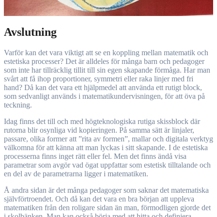
Avslutning
Varför kan det vara viktigt att se en koppling mellan matematik och
estetiska processer? Det är alldeles för många barn och pedagoger
som inte har tillräcklig tillit till sin egen skapande förmåga. Har man
svårt att få ihop proportioner, symmetri eller raka linjer med fri
hand? Då kan det vara ett hjälpmedel att använda ett rutigt block,
som sedvanligt används i matematikundervisningen, för att öva på
teckning.
Idag finns det till och med högteknologiska rutiga skissblock där
rutorna blir osynliga vid kopieringen. På samma sätt är linjaler,
passare, olika former att ”rita av formen”, mallar och digitala verktyg
välkomna för att känna att man lyckas i sitt skapande. I de estetiska
processerna finns inget rätt eller fel. Men det finns ändå visa
parametrar som avgör vad ögat uppfattar som estetisk tilltalande och
en del av de parametrarna ligger i matematiken.
Å andra sidan är det många pedagoger som saknar det matematiska
självförtroendet. Och då kan det vara en bra början att uppleva
matematiken från den roligare sidan än man, förmodligen gjorde det
i skolbänken. Man kan också börja med att hitta och definiera