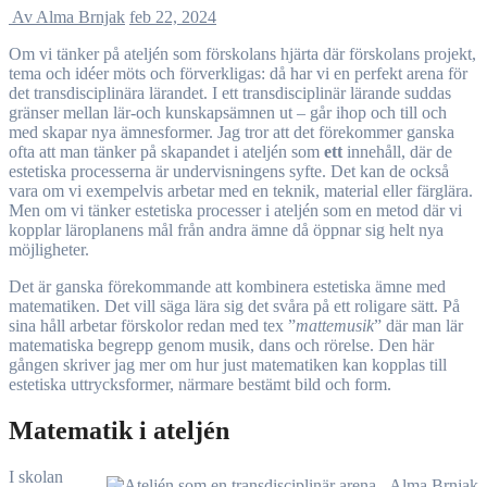
Av Alma Brnjak
feb 22, 2024
Om vi tänker på ateljén som förskolans hjärta där förskolans projekt,
tema och idéer möts och förverkligas: då har vi en perfekt arena för
det transdisciplinära lärandet. I ett transdisciplinär lärande suddas
gränser mellan lär-och kunskapsämnen ut – går ihop och till och
med skapar nya ämnesformer. Jag tror att det förekommer ganska
ofta att man tänker på skapandet i ateljén som
ett
innehåll, där de
estetiska processerna är undervisningens syfte. Det kan de också
vara om vi exempelvis arbetar med en teknik, material eller färglära.
Men om vi tänker estetiska processer i ateljén som en metod där vi
kopplar läroplanens mål från andra ämne då öppnar sig helt nya
möjligheter.
Det är ganska förekommande att kombinera estetiska ämne med
matematiken. Det vill säga lära sig det svåra på ett roligare sätt. På
sina håll arbetar förskolor redan med tex ”
mattemusik
” där man lär
matematiska begrepp genom musik, dans och rörelse. Den här
gången skriver jag mer om hur just matematiken kan kopplas till
estetiska uttrycksformer, närmare bestämt bild och form.
Matematik i ateljén
I skolan