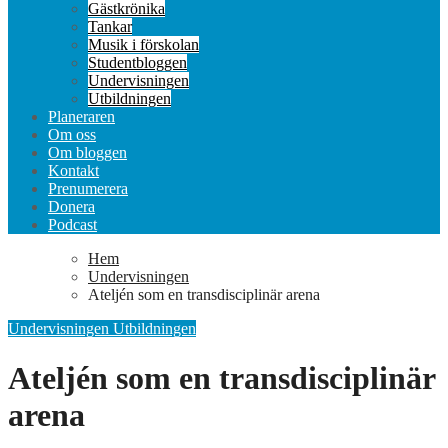
Gästkrönika
Tankar
Musik i förskolan
Studentbloggen
Undervisningen
Utbildningen
Planeraren
Om oss
Om bloggen
Kontakt
Prenumerera
Donera
Podcast
Hem
Undervisningen
Ateljén som en transdisciplinär arena
Undervisningen
Utbildningen
Ateljén som en transdisciplinär
arena