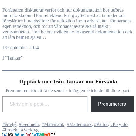
Författaren diskuterar varför och hur dokumentation bör utföras
inom förskolan. Hon reflekterar kring syftet med att ta bilder och
föreslår tre huvudsyften: för reflektion inom arbetslaget, för barnens
egen reflektion, och för att vårdnadshavare ska få insikt i
verksamheten. Hon betonar vikten av fokuserad dokumentation och
att låta barnen själva…
19 september 2024
I ”Tankar”
Upptäck mer från Tankar om Förskola
Prenumerera för att få de senaste inläggen skickade till din e-post.
Skriv din e-post …
Prenumerera
#Ateljé
,
#Geometri
,
#Matematik
,
#Mattemusik
,
#Pärlor
,
#Play-do
,
#Projekt
,
#Verktyg