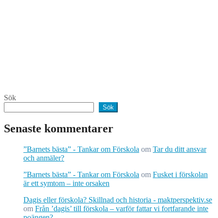
Sök
Sök
Senaste kommentarer
”Barnets bästa” - Tankar om Förskola
om
Tar du ditt ansvar
och anmäler?
”Barnets bästa” - Tankar om Förskola
om
Fusket i förskolan
är ett symtom – inte orsaken
Dagis eller förskola? Skillnad och historia - maktperspektiv.se
om
Från ’dagis’ till förskola – varför fattar vi fortfarande inte
poängen?