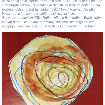
bland annat antal, storlek, form och ordningstal. Detta redan med de
allra yngsta barnen. Hur enkelt är det inte att rulla tre bollar i olika
storlekar och en stabil halvcirkel?
Titta!
Först kommer den lilla
bocken… sedan kommer mellanbocken… och sist
den stooraaa bocken.
Eller
Rulla, rulla en liten bulla… Rulla, rulla,
mellan bulla
…osv. Tänk hur många matematiska begrepp som
inbegrips i en enda lerstund. Men detta kan vi redan. Eller hur?