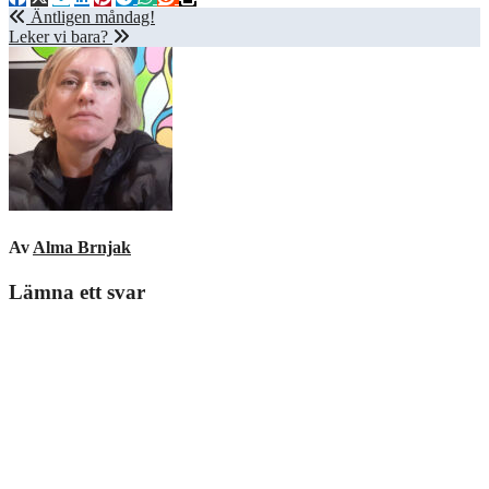
Inläggsnavigering
Äntligen måndag!
Leker vi bara?
Av
Alma Brnjak
Lämna ett svar