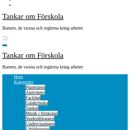
Tankar om Förskola
Barnen, de vuxna och reglerna kring arbetet
Tankar om Förskola
Barnen, de vuxna och reglerna kring arbetet
Hem
Kategorier
Planeraren
Aktiviteter
Fackligt
Gästkrönika
Tankar
Musik i förskolan
Studentbloggen
Undervisningen
Utbildningen