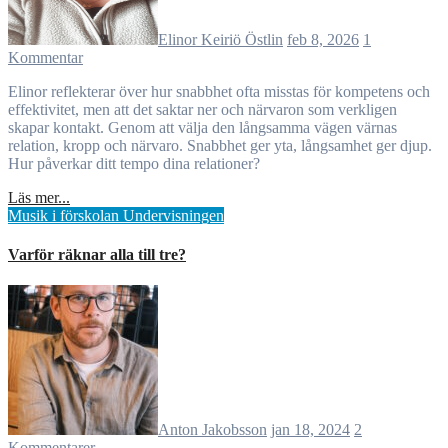
Elinor Keiriö Östlin
feb 8, 2026
1
Kommentar
Elinor reflekterar över hur snabbhet ofta misstas för kompetens och
effektivitet, men att det saktar ner och närvaron som verkligen
skapar kontakt. Genom att välja den långsamma vägen värnas
relation, kropp och närvaro. Snabbhet ger yta, långsamhet ger djup.
Hur påverkar ditt tempo dina relationer?
Läs mer...
Musik i förskolan
Undervisningen
Varför räknar alla till tre?
Anton Jakobsson
jan 18, 2024
2
Kommentarer