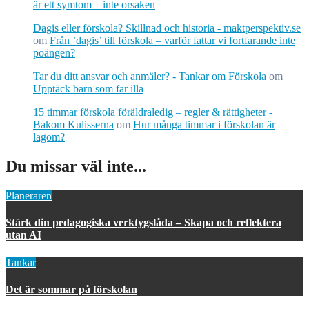
är ett symtom – inte orsaken
Dagis eller förskola? Skillnad och historia - maktperspektiv.se
om
Från ’dagis’ till förskola – varför fattar vi fortfarande inte
poängen?
Tar du ditt ansvar och anmäler? - Tankar om Förskola
om
Upptäck barn som far illa
15 timmar förskola föräldraledig – regler & rättigheter -
Bakom Kulisserna
om
Hur många timmar i förskolan är
lagom?
Du missar väl inte...
Planeraren
Stärk din pedagogiska verktygslåda – Skapa och reflektera
utan AI
Tankar
Det är sommar på förskolan