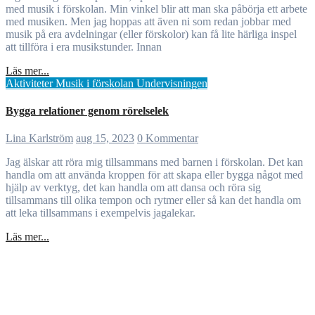
med musik i förskolan. Min vinkel blir att man ska påbörja ett arbete
med musiken. Men jag hoppas att även ni som redan jobbar med
musik på era avdelningar (eller förskolor) kan få lite härliga inspel
att tillföra i era musikstunder. Innan
Läs mer...
Aktiviteter
Musik i förskolan
Undervisningen
Bygga relationer genom rörelselek
Lina Karlström
aug 15, 2023
0 Kommentar
Jag älskar att röra mig tillsammans med barnen i förskolan. Det kan
handla om att använda kroppen för att skapa eller bygga något med
hjälp av verktyg, det kan handla om att dansa och röra sig
tillsammans till olika tempon och rytmer eller så kan det handla om
att leka tillsammans i exempelvis jagalekar.
Läs mer...