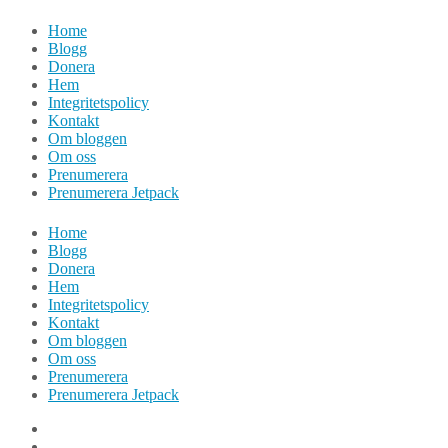
Hoppa
Home
till
Blogg
innehåll
Donera
Hem
Integritetspolicy
Kontakt
Om bloggen
Om oss
Prenumerera
Prenumerera Jetpack
Home
Blogg
Donera
Hem
Integritetspolicy
Kontakt
Om bloggen
Om oss
Prenumerera
Prenumerera Jetpack