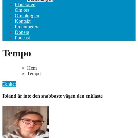
Planeraren
Om oss
Om bloggen
Kontakt
Prenumerera
Donera
Podcast
Tempo
Hem
Tempo
Tankar
Ibland är inte den snabbaste vägen den enklaste