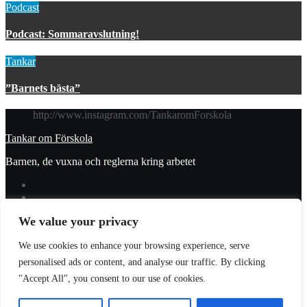
Podcast
Podcast: Sommaravslutning!
Tankar
”Barnets bästa”
http://www.instagram.com/TankaromForskola
Tankar om Förskola
Barnen, de vuxna och reglerna kring arbetet
We value your privacy
© 2023 Tankar om förskola. All Rights Reserved.
We use cookies to enhance your browsing experience, serve
Donera
personalised ads or content, and analyse our traffic. By clicking
Integritetspolicy
"Accept All", you consent to our use of cookies.
Prenumerera
Logga in