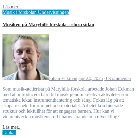
Läs mer...
Musik i förskolan
Undervisningen
Musiken på Maryhills förskola – stora sidan
Johan Eckman
apr 24, 2025
0 Kommentar
Som musik-ateljérista på Maryhills förskola arbetade Johan Eckman
med att introducera barn till musik genom kreativa aktiviteter som
tematiska lekar, instrumenthantering och sång. Fokus låg på att
skapa respekt för rummet och materialet. Arbetet kombinerade
struktur och lekfullhet för att engagera barnen. Hur kan vi
vidareutveckla musikens roll i barns lärande och utveckling?
Läs mer...
Tankar