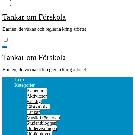
Tankar om Förskola
Barnen, de vuxna och reglerna kring arbetet
Tankar om Förskola
Barnen, de vuxna och reglerna kring arbetet
Hem
Kategorier
Planeraren
Aktiviteter
Fackligt
Gästkrönika
Tankar
Musik i förskolan
Studentbloggen
Undervisningen
Utbildningen