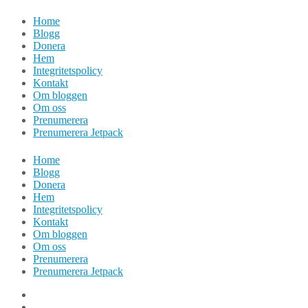
Hoppa
Home
till
Blogg
innehåll
Donera
Hem
Integritetspolicy
Kontakt
Om bloggen
Om oss
Prenumerera
Prenumerera Jetpack
Home
Blogg
Donera
Hem
Integritetspolicy
Kontakt
Om bloggen
Om oss
Prenumerera
Prenumerera Jetpack