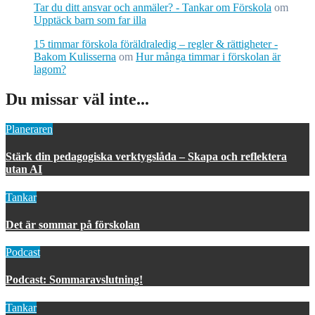
Tar du ditt ansvar och anmäler? - Tankar om Förskola
om
Upptäck barn som far illa
15 timmar förskola föräldraledig – regler & rättigheter -
Bakom Kulisserna
om
Hur många timmar i förskolan är
lagom?
Du missar väl inte...
Planeraren
Stärk din pedagogiska verktygslåda – Skapa och reflektera
utan AI
Tankar
Det är sommar på förskolan
Podcast
Podcast: Sommaravslutning!
Tankar