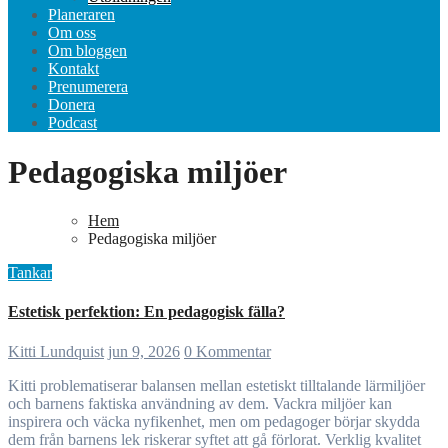
Planeraren
Om oss
Om bloggen
Kontakt
Prenumerera
Donera
Podcast
Pedagogiska miljöer
Hem
Pedagogiska miljöer
Tankar
Estetisk perfektion: En pedagogisk fälla?
Kitti Lundquist
jun 9, 2026
0 Kommentar
Kitti problematiserar balansen mellan estetiskt tilltalande lärmiljöer
och barnens faktiska användning av dem. Vackra miljöer kan
inspirera och väcka nyfikenhet, men om pedagoger börjar skydda
dem från barnens lek riskerar syftet att gå förlorat. Verklig kvalitet