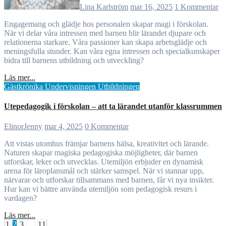
Lina Karlström
mar 16, 2025
1 Kommentar
Engagemang och glädje hos personalen skapar magi i förskolan.
När vi delar våra intressen med barnen blir lärandet djupare och
relationerna starkare. Våra passioner kan skapa arbetsglädje och
meningsfulla stunder. Kan våra egna intressen och specialkunskaper
bidra till barnens utbildning och utveckling?
Läs mer...
Gästkrönika
Undervisningen
Utbildningen
Utepedagogik i förskolan – att ta lärandet utanför klassrummen
ElinorJenny
mar 4, 2025
0 Kommentar
Att vistas utomhus främjar barnens hälsa, kreativitet och lärande.
Naturen skapar magiska pedagogiska möjligheter, där barnen
utforskar, leker och utvecklas. Utemiljön erbjuder en dynamisk
arena för läroplansmål och stärker samspel. När vi stannar upp,
närvarar och utforskar tillsammans med barnen, får vi nya insikter.
Hur kan vi bättre använda utemiljön som pedagogisk resurs i
vardagen?
Läs mer...
Sidnumrering
1
2
3
…
11