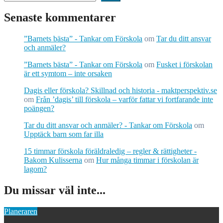
Senaste kommentarer
”Barnets bästa” - Tankar om Förskola
om
Tar du ditt ansvar
och anmäler?
”Barnets bästa” - Tankar om Förskola
om
Fusket i förskolan
är ett symtom – inte orsaken
Dagis eller förskola? Skillnad och historia - maktperspektiv.se
om
Från ’dagis’ till förskola – varför fattar vi fortfarande inte
poängen?
Tar du ditt ansvar och anmäler? - Tankar om Förskola
om
Upptäck barn som far illa
15 timmar förskola föräldraledig – regler & rättigheter -
Bakom Kulisserna
om
Hur många timmar i förskolan är
lagom?
Du missar väl inte...
Planeraren