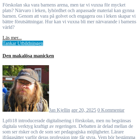
Förskolan ska vara barnens arena, men tar vi vuxna för mycket
plats? Närvaro i leken, lyhördhet och anpassade material kan gynna
barnen. Genom att vara på golvet och engagera oss i leken skapar vi
bättre förutsättningar. Hur kan vi vuxna bli mer närvarande i barnens
värld?
Läs mer...
Tankar
Utbildningen
Den makalösa manicken
Jan Kjellin
apr 20, 2025
0 Kommentar
Lpfö18 introducerade digitalisering i förskolan, men nu begränsas
digitala verktyg kraftigt av regeringen. Debatten är delad mellan de
som ser risker och de som ser pedagogiska möjligheter. Lärare
ifrågasätter varför deras profession inte får styra. Vem bör bestämma