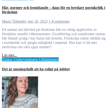
Hår, normer och bemötande – dags för en bredare normkritik i
förskolan
Maria Thilander
mar 18, 2025
1 Kommentar
Ett samtal om hårvård på förskolan blir en viktig upplevelse av
förståelse utanför vithetsnormen. Exotifiering och omedveten rasism
blir ibland synlig i hur barns hår bemöts. Förskolan måste utbilda sig
i normkritik och spegla mångfald i material. Hur kan vi bli mer
medvetna om våra egna normer?
Läs mer...
Tankar
Undervisningen
Utbildningen
Det är meningsfullt att ha roligt på jobbet