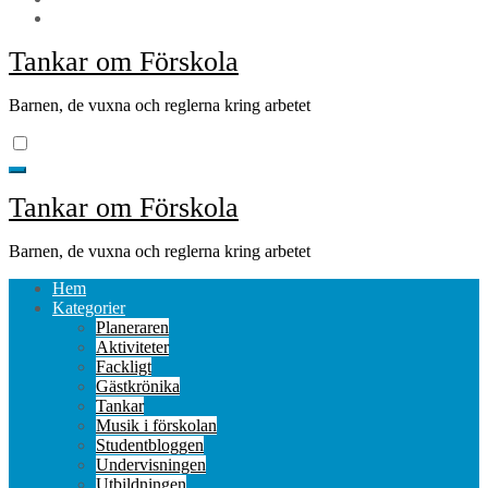
Tankar om Förskola
Barnen, de vuxna och reglerna kring arbetet
Tankar om Förskola
Barnen, de vuxna och reglerna kring arbetet
Hem
Kategorier
Planeraren
Aktiviteter
Fackligt
Gästkrönika
Tankar
Musik i förskolan
Studentbloggen
Undervisningen
Utbildningen