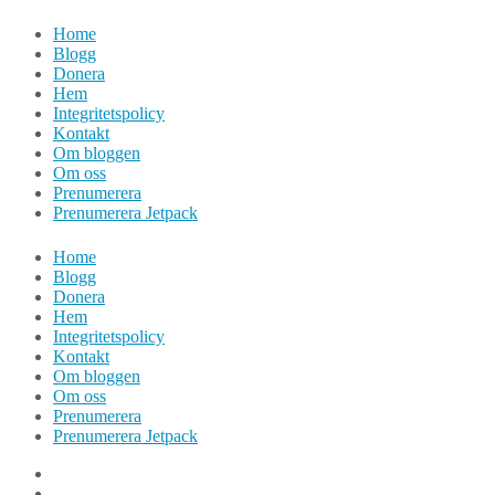
Hoppa
Home
till
Blogg
innehåll
Donera
Hem
Integritetspolicy
Kontakt
Om bloggen
Om oss
Prenumerera
Prenumerera Jetpack
Home
Blogg
Donera
Hem
Integritetspolicy
Kontakt
Om bloggen
Om oss
Prenumerera
Prenumerera Jetpack