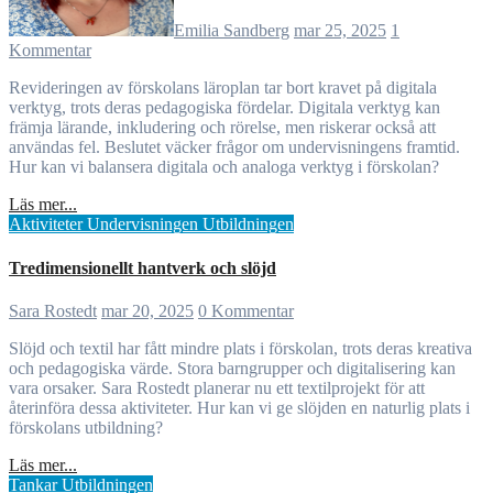
Emilia Sandberg
mar 25, 2025
1
Kommentar
Revideringen av förskolans läroplan tar bort kravet på digitala
verktyg, trots deras pedagogiska fördelar. Digitala verktyg kan
främja lärande, inkludering och rörelse, men riskerar också att
användas fel. Beslutet väcker frågor om undervisningens framtid.
Hur kan vi balansera digitala och analoga verktyg i förskolan?
Läs mer...
Aktiviteter
Undervisningen
Utbildningen
Tredimensionellt hantverk och slöjd
Sara Rostedt
mar 20, 2025
0 Kommentar
Slöjd och textil har fått mindre plats i förskolan, trots deras kreativa
och pedagogiska värde. Stora barngrupper och digitalisering kan
vara orsaker. Sara Rostedt planerar nu ett textilprojekt för att
återinföra dessa aktiviteter. Hur kan vi ge slöjden en naturlig plats i
förskolans utbildning?
Läs mer...
Tankar
Utbildningen