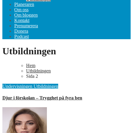
Planeraren
Om oss
Om bloggen
Kontakt
Prenumerera
Donera
Podcast
Utbildningen
Hem
Utbildningen
Sida 2
Undervisningen
Utbildningen
Djur i förskolan – Trygghet på fyra ben