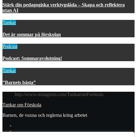
Stärk din pedagogiska verktygslåda – Skapa och reflektera
utan AI
Tankar
Det är sommar på förskolan
Podcast
Podcast: Sommaravslutning!
Tankar
”Barnets bästa”
http://www.instagram.com/TankaromForskola
Tankar om Förskola
Barnen, de vuxna och reglerna kring arbetet