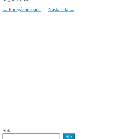
för
← Föregående sida
—
Nästa sida →
inlägg
Sök
Sök