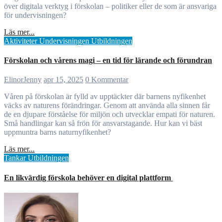
över digitala verktyg i förskolan – politiker eller de som är ansvariga
för undervisningen?
Läs mer...
Aktiviteter
Undervisningen
Utbildningen
Förskolan och vårens magi – en tid för lärande och förundran
ElinorJenny
apr 15, 2025
0 Kommentar
Våren på förskolan är fylld av upptäckter där barnens nyfikenhet
väcks av naturens förändringar. Genom att använda alla sinnen får
de en djupare förståelse för miljön och utvecklar empati för naturen.
Små handlingar kan så frön för ansvarstagande. Hur kan vi bäst
uppmuntra barns naturnyfikenhet?
Läs mer...
Tankar
Utbildningen
En likvärdig förskola behöver en digital plattform